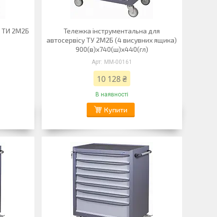
о ТИ 2М2Б
Тележка інструментальна для
автосервісу ТУ 2М2Б (4 висувних ящика)
900(в)х740(ш)х440(гл)
ММ-00161
10 128 ₴
В наявності
Купити