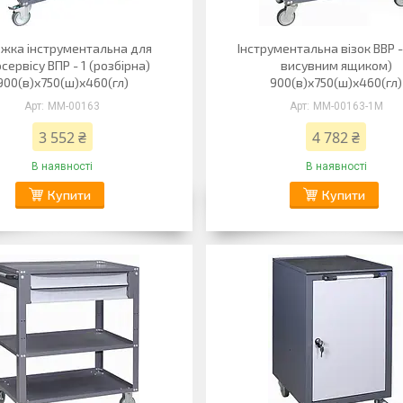
жка інструментальна для
Інструментальна візок ВВР -
сервісу ВПР - 1 (розбірна)
висувним ящиком)
900(в)х750(ш)х460(гл)
900(в)х750(ш)х460(гл)
ММ-00163
ММ-00163-1М
3 552 ₴
4 782 ₴
В наявності
В наявності
Купити
Купити