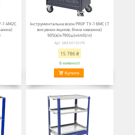
У-1 4М2С
Інструментальна візок PROF ТУ-1 6МС (7
аважка)
висувних ящиків, бічна наважка)
)
905(в)х790(ш)х440(гл)
ММ-00150-PR
15 786 ₴
В наявності
Купити