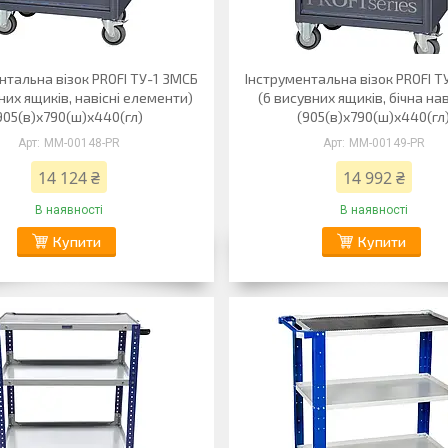
нтальна візок PROFI ТУ-1 3МСБ
Інструментальна візок PROFI Т
них ящиків, навісні елементи)
(6 висувних ящиків, бічна н
905(в)х790(ш)х440(гл)
(905(в)х790(ш)х440(гл
ММ-00148-PR
ММ-00149-PR
14 124 ₴
14 992 ₴
В наявності
В наявності
Купити
Купити