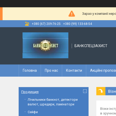
Зараз у компанії нер
+380 (67) 209-76-25
+380 (99) 133-68-54
БАНКСПЕЦЗАХИСТ
Головна
Про нас
Контакти
Акційні пропоз
Віз
Продукция
Лічильники банкнот, детектори
валют, шредери, ламінатори
Візки інс
Сейфи
в зручном