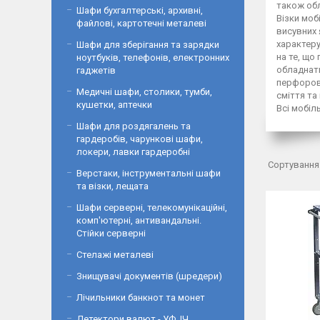
також об
Шафи бухгалтерські, архивні,
Візки моб
файлові, картотечні металеві
висувних 
характеру
Шафи для зберігання та зарядки
на те, що
ноутбуків, телефонів, електронних
обладнати
гаджетів
перфорова
Медичні шафи, столики, тумби,
сміття та 
кушетки, аптечки
Всі мобіл
Шафи для роздягалень та
гардеробів, чарункові шафи,
локери, лавки гардеробні
Верстаки, інструментальні шафи
та візки, лещата
Шафи серверні, телекомунікаційні,
комп'ютерні, антивандальні.
Стійки серверні
Стелажі металеві
Знищувачі документів (шредери)
Лічильники банкнот та монет
Детектори валют - УФ, ІЧ,