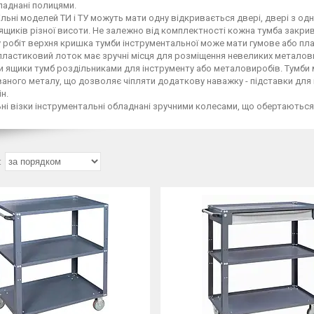
ладнані полицями.
ільні моделей ТИ і ТУ можуть мати одну відкривається двері, двері з одн
ящиків різної висоти. Не залежно від комплектності кожна тумба закри
 робіт верхня кришка тумби інструментальної може мати гумове або пла
 пластиковий лоток має зручні місця для розміщення невеликих металов
 ящики тумб роздільниками для інструменту або металовиробів. Тумби моб
ного металу, що дозволяє чіпляти додаткову наважку - підставки для
ін.
ьні візки інструментальні обладнані зручними колесами, що обертаються н