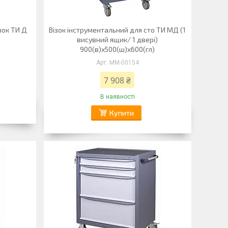
зок ТИ Д
Візок інструментальний для сто ТИ МД (1
висувний ящик/ 1 двері)
900(в)х500(ш)х600(гл)
ММ-00154
7 908 ₴
В наявності
Купити