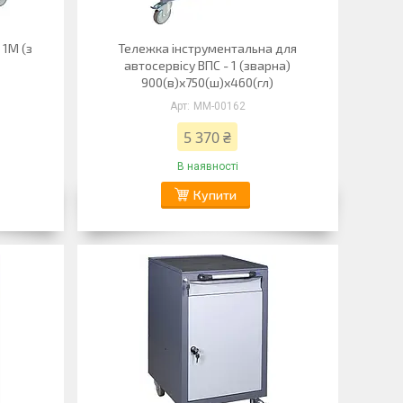
 1М (з
Тележка інструментальна для
автосервісу ВПС - 1 (зварна)
900(в)х750(ш)х460(гл)
ММ-00162
5 370 ₴
В наявності
Купити