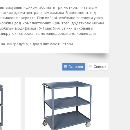
им висувним ящиком, або мати три, чотири, п'ять,вісім
вається одним центральним замком. В залежності від
стмасове покриття. При виборі необхідно звернути увагу
иробів і дод. комплектуючих. Крім того, додатково можна
ільні модифікації ТУ-1 має бічні стінки, виконані з
 викруток і свердел, полотенцедержатель, кошик для
а 360 градусів, а два з них мають стопи.
Галерея
Список