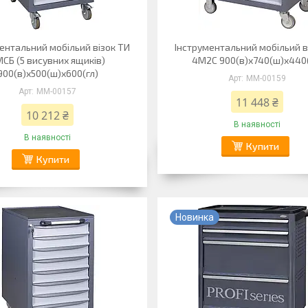
ентальний мобільий візок ТИ
Інструментальний мобільий в
СБ (5 висувних ящиків)
4М2С 900(в)х740(ш)х440(
900(в)х500(ш)х600(гл)
ММ-00159
ММ-00157
11 448 ₴
10 212 ₴
В наявності
В наявності
Купити
Купити
Новинка