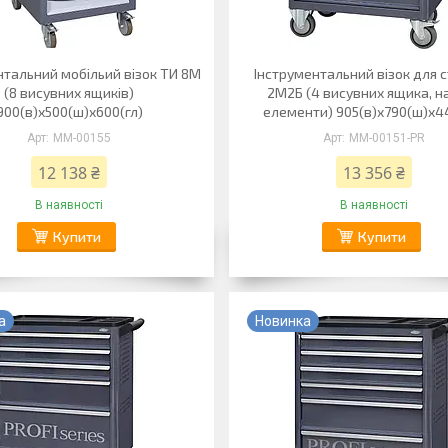
нтальний мобільий візок ТИ 8М
Інструментальний візок для с
(8 висувних ящиків)
2М2Б (4 висувних ящика, на
900(в)х500(ш)х600(гл)
елементи) 905(в)х790(ш)х4
ММ-00155
ММ-00151-PR
12 138 ₴
13 356 ₴
В наявності
В наявності
Купити
Купити
а
Новинка