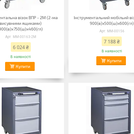
ентальна візок ВПР - 2М (2-ма
Інструментальний мобільий ві
висувними ящиками)
900(в)х500(ш)х600(гл)
900(в)х750(ш)х460(гл)
ММ-00156
ММ-00163-2М
7 188 ₴
6 024 ₴
В наявності
В наявності
Купити
Купити