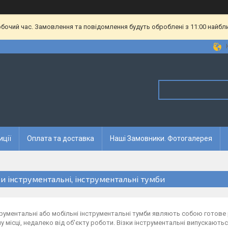
обочий час. Замовлення та повідомлення будуть оброблені з 11:00 найбл
иції
Оплата та доставка
Наші Замовники. Фотогалерея
ки інструментальні, інструментальні тумби
трументальні або мобільні інструментальні тумби являють собою готове
у місці, недалеко від об'єкту роботи. Візки інструментальні випускають