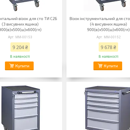
нтальний візок для сто ТИ С2Б
Візок інструментальний для ст
(3 висувних ящика)
(4 висувних ящика)
900(в)х500(ш)х600(гл)
900(в)х500(ш)х600(гл)
ММ-00153
ММ-00152
9 204 ₴
9 678 ₴
В наявності
В наявності
Купити
Купити