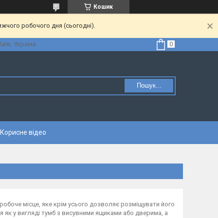
Кошик
ижчого робочого дня (сьогодні).
Київ, Україна
Пошук...
Корисне відео
 робоче місце, яке крім усього дозволяє розміщувати його
ся як у вигляді тумб з висувними ящиками або дверима, а