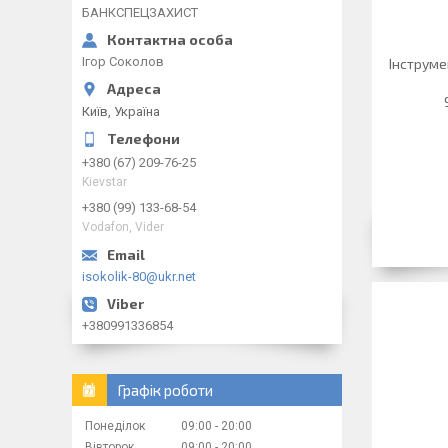
БАНКСПЕЦЗАХИСТ
Ігор Соколов
Інструме
Київ, Україна
+380 (67) 209-76-25
Kievstar
+380 (99) 133-68-54
Vodafon, Vider
isokolik-80@ukr.net
+380991336854
Графік роботи
Понеділок
09:00
20:00
Вівторок
09:00
20:00