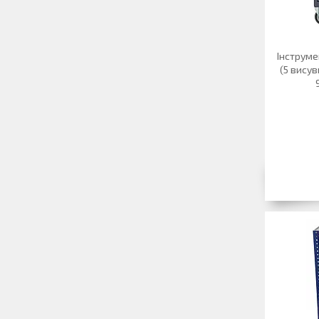
Інструме
(5 висув