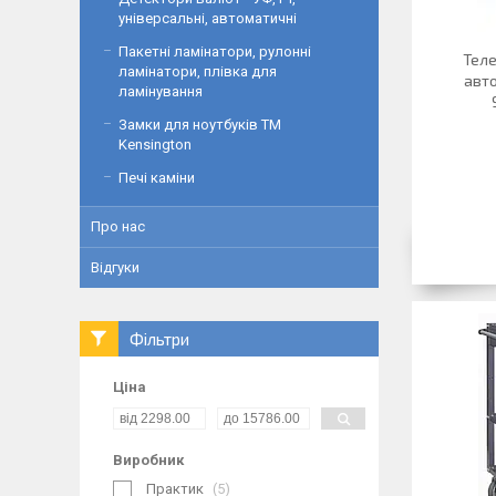
універсальні, автоматичні
Пакетні ламінатори, рулонні
Теле
ламінатори, плівка для
авто
ламінування
Замки для ноутбуків ТМ
Kensington
Печі каміни
Про нас
Відгуки
Фільтри
Ціна
Виробник
Практик
5