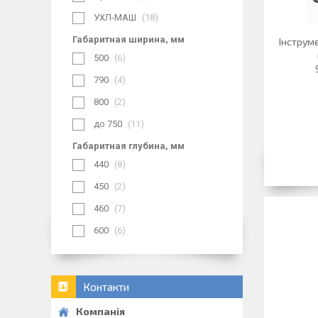
УХЛ-МАШ
18
Габаритная ширина, мм
Інструм
500
6
790
4
800
2
до 750
11
Габаритная глубина, мм
440
8
450
2
460
7
600
6
Контакти