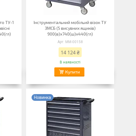
то ТУ-1
Інструментальний мобільий візок ТУ
вісні
3МСБ (5 висувних ящиків)
40(гл)
900(в)х740(ш)х440(гл)
ММ-00158
14 124 ₴
В наявності
Купити
Новинка