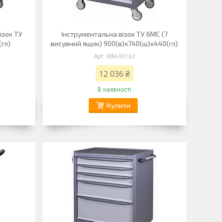
ізок ТУ
Інструментальна візок ТУ 6МС (7
гл)
висувний ящик) 900(в)х740(ш)х440(гл)
ММ-00160
12 036 ₴
В наявності
Купити