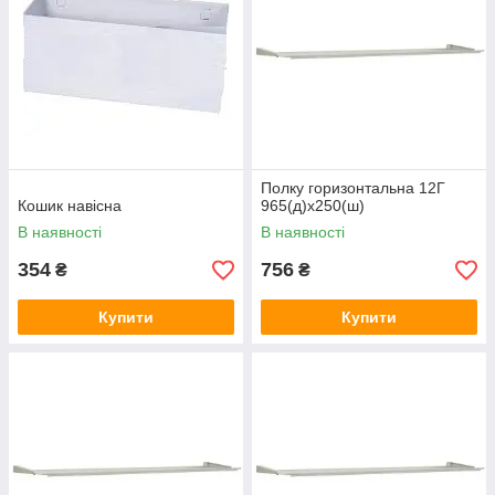
Полку горизонтальна 12Г
Кошик навісна
965(д)х250(ш)
В наявності
В наявності
354
756
₴
₴
Купити
Купити