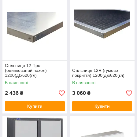
Стільниця 12 Про
(оцинкований чохол)
Стільниця 12R (гумове
1200(д)х620(гл)
покриття) 1200(д)х620(гл)
В наявності
В наявності
2 436
3 060
₴
₴
Купити
Купити