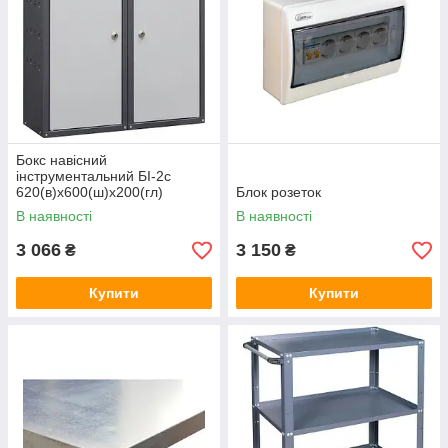
Бокс навісний
інструментальний БІ-2с
620(в)х600(ш)х200(гл)
Блок розеток
В наявності
В наявності
3 066
3 150
₴
₴
Купити
Купити