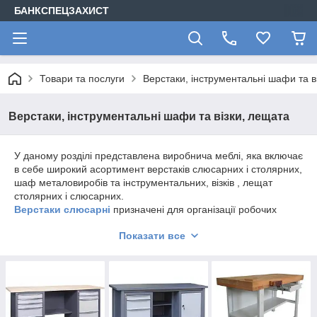
БАНКСПЕЦЗАХИСТ
Товари та послуги
Верстаки, інструментальні шафи та в
Верстаки, інструментальні шафи та візки, лещата
У даному розділі представлена виробнича меблі, яка включає
в себе широкий асортимент верстаків слюсарних і столярних,
шаф металовиробів та інструментальних, візків , лещат
столярних і слюсарних.
Верстаки слюсарні
призначені для організації робочих
місць в автомайстерень, виробничих приміщеннях,
Показати все
підприємствах, школах, навчальних заклади. Слюсарні
верстаки займають особливе місце в домашніх майстернях і
гаражах.
Верстаки слюсарні випускаються зі стільницями різної
довжини – від 1200 мм до 1800 мм, що дозволяє вибрати для
роботи модель з оптимальними розмірами.