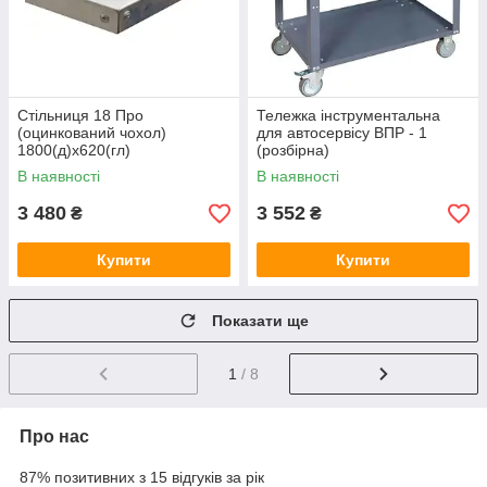
Стільниця 18 Про
Тележка інструментальна
(оцинкований чохол)
для автосервісу ВПР - 1
1800(д)х620(гл)
(розбірна)
900(в)х750(ш)х460(гл)
В наявності
В наявності
3 480
3 552
₴
₴
Купити
Купити
Показати ще
1
/ 8
Про нас
87% позитивних з 15 відгуків за рік