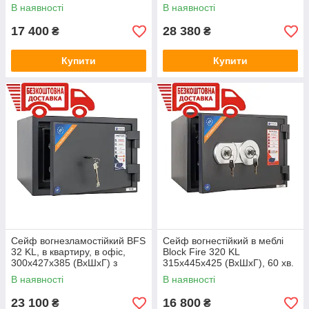
електронним замком, 60хв.
електронним замком
В наявності
В наявності
захисту від пожежі, аналог
FRS-30 EL
17 400
28 380
₴
₴
Купити
Купити
Сейф вогнезламостійкий BFS
Сейф вогнестійкий в меблі
32 KL, в квартиру, в офіс,
Block Fire 320 KL
300х427х385 (ВхШхГ) з
315х445х425 (ВхШхГ), 60 хв.
ключовим замком
вогнестійкості, з ключовим
В наявності
В наявності
замком
23 100
16 800
₴
₴