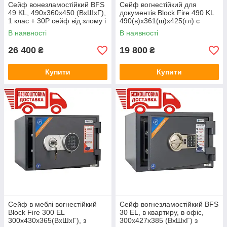
Сейф вонезламостійкий BFS
Сейф вогнестійкий для
49 KL, 490x360x450 (ВхШхГ),
документів Block Fire 490 KL
1 клас + 30P сейф від злому і
490(в)х361(ш)х425(гл) с
вогню, в квартиру, в офіс,
ключовим замком (60 хв.
В наявності
В наявності
сейф для дому
вогнестійкості)
26 400
19 800
₴
₴
Купити
Купити
Сейф в меблі вогнестійкий
Сейф вогнезламостійкий BFS
Block Fire 300 EL
30 EL, в квартиру, в офіс,
300х430х365(ВхШхГ), з
300х427х385 (ВхШхГ) з