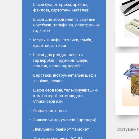
Шафи бухгалтерські, архивні,
файлові, картотечні металеві
Шафи для зберігання та зарядки
ноутбуків, телефонів, електронних
гаджетів
Медичні шафи, столики, тумби,
кушетки, аптечки
Шафи для роздягалень та
гардеробів, чарункові шафи,
локери, лавки гардеробні
Верстаки, інструментальні шафи
та візки, лещата
Шафи серверні, телекомунікаційні,
комп'ютерні, антивандальні.
Стійки серверні
Стелажі металеві
Знищувачі документів (шредери)
Лічильники банкнот та монет
Детектори валют - УФ, ІЧ,