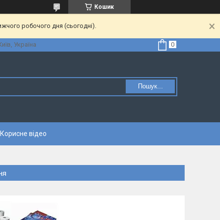
Кошик
ижчого робочого дня (сьогодні).
Київ, Україна
Пошук...
Корисне відео
ня