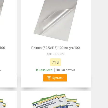
/100
Плівка (82,5х113) 100мк, уп/100
3170020
71 ₴
м
Тільки оптом
В наявності
Купити