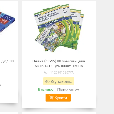
C, уп/100
Плівка (65х95) 80 мкм глянцева
ANTISTATIC, уп/100шт, ТМ DA
11201010207YA
40 ₴/упаковка
м
Тільки оптом
В наявності
Купити