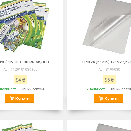
ка (70х100) 100 мк, уп/100
Плівка (65х95) 125мк, уп/
1120101030800
3195030
54 ₴
56 ₴
Тільки оптом
Тільки опто
 наявності
В наявності
Купити
Купити