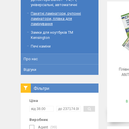
універсальні, автоматичні
Пакетні ламінатори, рулонні
ламінатори, плівка для
ламінування
Замки для ноутбуків ТМ
Kensington
Печі каміни
Про нас
Плівк
Відгуки
ANT
Фільтри
Ціна
В
Виробник
Agent
99