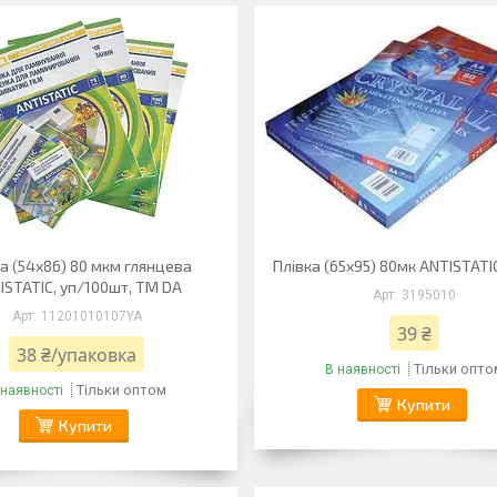
а (54х86) 80 мкм глянцева
Плівка (65х95) 80мк ANTISTATI
ISTATIC, уп/100шт, ТМ DA
3195010
11201010107YA
39 ₴
38 ₴/упаковка
Тільки опто
В наявності
Тільки оптом
 наявності
Купити
Купити