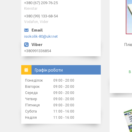
+380 (67) 209-76-25
Kievstar
+380 (99) 133-68-54
Vodafon, Vider
isokolik-80@ukr.net
Плів
+380991336854
Графік роботи
В
Понеділок
09:00
20:00
Вівторок
09:00
20:00
Середа
09:00
20:00
Четвер
09:00
20:00
Пʼятниця
09:00
20:00
Субота
11:00
16:00
Неділя
11:00
16:00