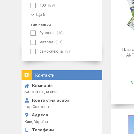
100
29
Ще 5
Тип плівки
Рулонна
10
матова
13
Плівк
самоклеюча
3
ANT
Контакти
В
БАНКСПЕЦЗАХИСТ
Ігор Соколов
Київ, Україна