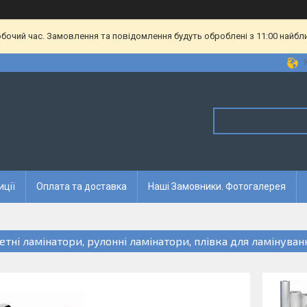
обочий час. Замовлення та повідомлення будуть оброблені з 11:00 найбл
иції
Оплата та доставка
Наші Замовники. Фотогалерея
етні ламінатори, рулонні ламінатори, плівка для ламінуван