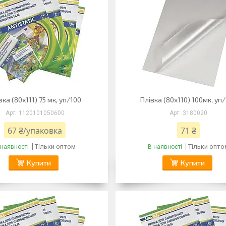
вка (80х111) 75 мк, уп/100
Плівка (80х110) 100мк, уп
1120101050600
3180020
67 ₴/упаковка
71 ₴
Тільки оптом
Тільки опто
 наявності
В наявності
Купити
Купити