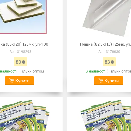
ка (85х120) 125мк, уп/100
Плівка (82,5х113) 125мк, у
3198293
3170030
80 ₴
83 ₴
Тільки оптом
Тільки опто
 наявності
В наявності
Купити
Купити