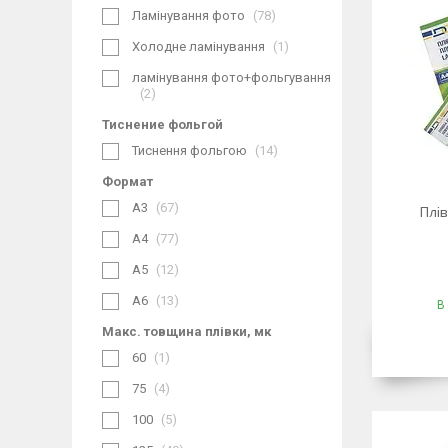
Ламінування фото
78
Холодне ламінування
1
ламінування фото+фольгування
2
Тиснение фольгой
Тиснення фольгою
14
Формат
А3
67
Плів
А4
77
А5
12
А6
13
В
Макс. товщина плівки, мк
60
1
75
4
100
5