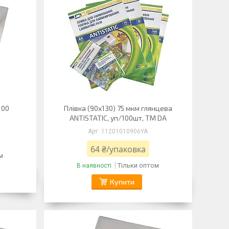
100
Плівка (90х130) 75 мкм глянцева
ANTISTATIC, уп/100шт, ТМ DA
11201010906YA
64 ₴/упаковка
м
Тільки оптом
В наявності
Купити