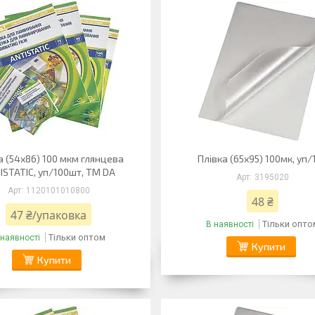
а (54х86) 100 мкм глянцева
Плівка (65х95) 100мк, уп/
ISTATIC, уп/100шт, ТМ DA
3195020
1120101010800
48 ₴
47 ₴/упаковка
Тільки опто
В наявності
Тільки оптом
 наявності
Купити
Купити