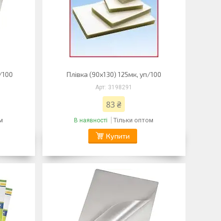
п/100
Плівка (90х130) 125мк, уп/100
3198291
83 ₴
м
Тільки оптом
В наявності
Купити