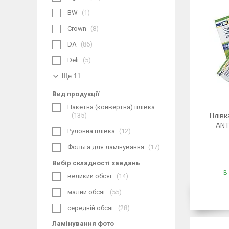
BW
1
Crown
8
DA
86
Deli
5
Ще 11
Вид продукції
Пакетна (конвертна) плівка
Плівк
135
ANT
Рулонна плівка
12
Фольга для ламінування
17
Вибір складності завдань
В
великий обсяг
14
малий обсяг
55
середній обсяг
28
Ламінування фото