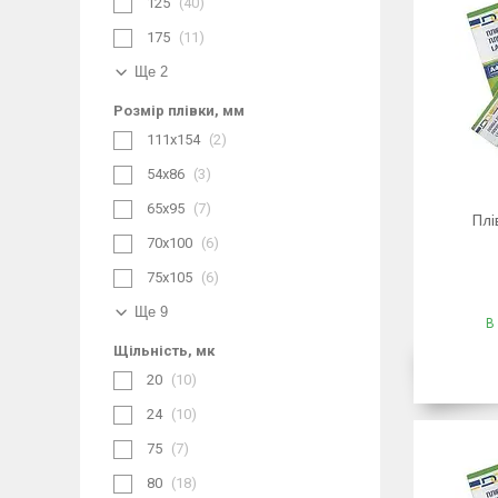
125
40
175
11
Ще 2
Розмір плівки, мм
111х154
2
54х86
3
65х95
7
Плі
70х100
6
75х105
6
Ще 9
В
Щільність, мк
20
10
24
10
75
7
80
18