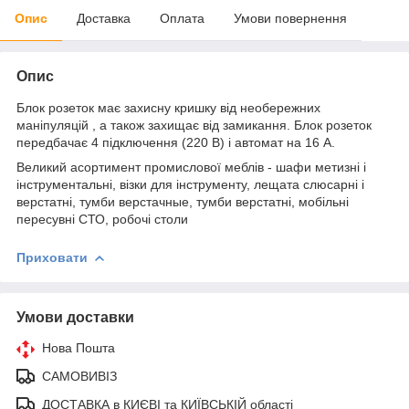
Опис
Доставка
Оплата
Умови повернення
Опис
Блок розеток має захисну кришку від необережних
маніпуляцій , а також захищає від замикання. Блок розеток
передбачає 4 підключення (220 В) і автомат на 16 А.
Великий асортимент промислової меблів - шафи метизні і
інструментальні, візки для інструменту, лещата слюсарні і
верстатні, тумби верстачные, тумби верстатні, мобільні
пересувні СТО, робочі столи
Приховати
Умови доставки
Нова Пошта
САМОВИВІЗ
ДОСТАВКА в КИЄВІ та КИЇВСЬКІЙ області