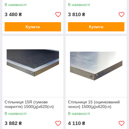
В наявності
В наявності
3 480
3 810
₴
₴
Купити
Купити
Стільниця 15R (гумове
Стільниця 15 (оцинкований
покриття) 1500(д)х620(гл)
чохол) 1500(д)х620(гл)
В наявності
В наявності
3 882
4 110
₴
₴