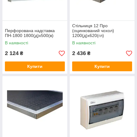
Стільниця 12 Про
Перфорована надставка
(оцинкований чохол)
ПН-1800 1800(д)х500(в)
1200(д)х620(гл)
В наявності
В наявності
2 124
2 436
₴
₴
Купити
Купити