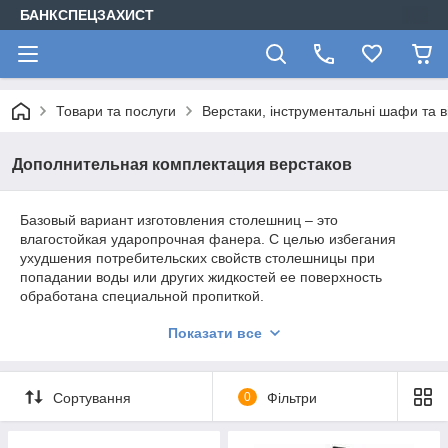
БАНКСПЕЦЗАХИСТ
Товари та послуги
Верстаки, інструментальні шафи та в
Дополнительная комплектация верстаков
Базовый вариант изготовления столешниц – это
влагостойкая ударопрочная фанера. С целью избегания
ухудшения потребительских свойств столешницы при
попадании воды или других жидкостей ее поверхность
обработана специальной пропиткой.
O - столешница с оцинкованным чехлом - лист OSB
Показати все
толщиной 25 мм, затянутый оцинкованным чехлом. Это
наиболее популярное решение благодаря своей невысокой
цене при дополнительных свойствах.
R - cтолешница с резиновым покрытием и оцинкованным
Сортування
0
Фільтри
кантом - лист OSB толщиной 25 мм с резиновым
покрытием и оцинкованным кантом. Данный вариант