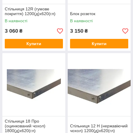
Стільниця 12R (гумове
покриття) 1200(д)х620(гл)
Блок розеток
В наявності
В наявності
3 060
3 150
₴
₴
Купити
Купити
Стільниця 18 Про
(оцинкований чохол)
Стільниця 12 Н (нержавіючий
1800(д)х620(гл)
чохол) 1200(д)х620(гл)