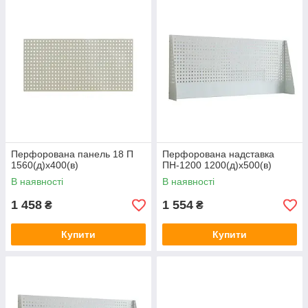
Перфорована панель 18 П
Перфорована надставка
1560(д)х400(в)
ПН-1200 1200(д)х500(в)
В наявності
В наявності
1 458
1 554
₴
₴
Купити
Купити