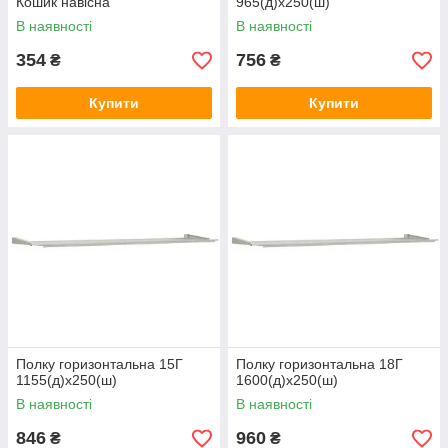
Кошик навісна
965(д)х250(ш)
В наявності
В наявності
354
756
₴
₴
Купити
Купити
Полку горизонтальна 15Г
Полку горизонтальна 18Г
1155(д)х250(ш)
1600(д)х250(ш)
В наявності
В наявності
846
960
₴
₴