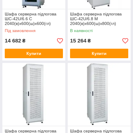
Шафа серверна підлогова
Шафа серверна підлогова
ШС-42U/6.6 C
ШС-42U/6.8 М
2040(в)х600(ш)х600(гл)
2040(в)х600(ш)х800(гл)
Під замовлення
В наявності
14 682
15 264
₴
₴
Купити
Купити
Шафа серверна підлогова
Шафа серверна підлогова