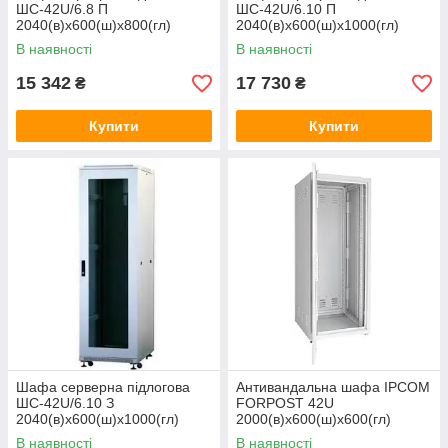
ШС-42U/6.8 П
ШС-42U/6.10 П
2040(в)х600(ш)х800(гл)
2040(в)х600(ш)х1000(гл)
В наявності
В наявності
15 342
17 730
₴
₴
Купити
Купити
Шафа серверна підлогова
Антивандальна шафа IPCOM
ШС-42U/6.10 З
FORPOST 42U
2040(в)х600(ш)х1000(гл)
2000(в)х600(ш)х600(гл)
В наявності
В наявності