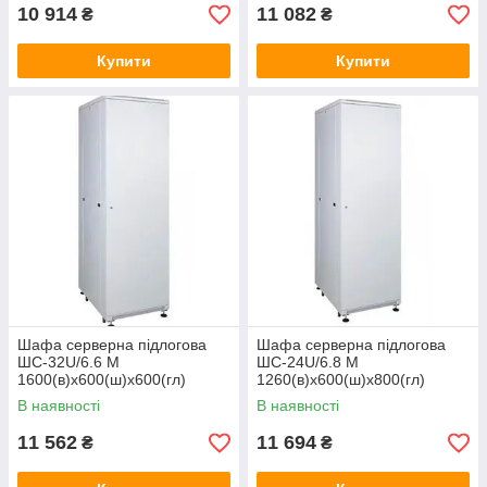
10 914
11 082
₴
₴
Купити
Купити
Шафа серверна підлогова
Шафа серверна підлогова
ШС-32U/6.6 М
ШС-24U/6.8 М
1600(в)х600(ш)х600(гл)
1260(в)х600(ш)х800(гл)
В наявності
В наявності
11 562
11 694
₴
₴