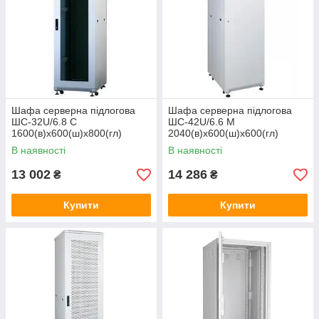
Шафа серверна підлогова
Шафа серверна підлогова
ШС-32U/6.8 C
ШС-42U/6.6 M
1600(в)х600(ш)х800(гл)
2040(в)х600(ш)х600(гл)
В наявності
В наявності
13 002
14 286
₴
₴
Купити
Купити