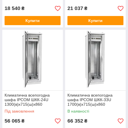
18 540
21 037
₴
₴
Купити
Купити
Климатична всепогодна
Климатична всепогодна
шафа IPCOM ШКК-24U
шафа IPCOM ШКК-33U
1300(в)х715(ш)х860
1700(в)х715(ш)х860
Під замовлення
В наявності
56 065
66 352
₴
₴