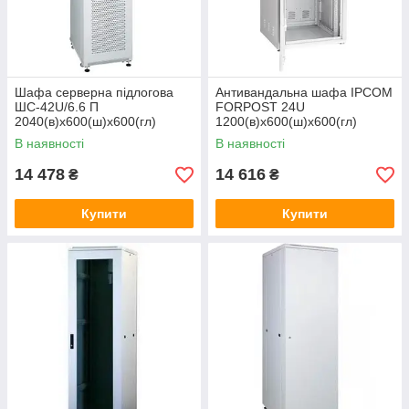
Шафа серверна підлогова
Антивандальна шафа IPCOM
ШС-42U/6.6 П
FORPOST 24U
2040(в)х600(ш)х600(гл)
1200(в)х600(ш)х600(гл)
В наявності
В наявності
14 478
14 616
₴
₴
Купити
Купити