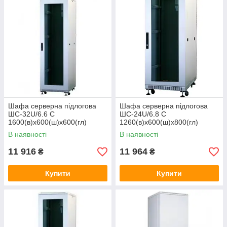
Шафа серверна підлогова
Шафа серверна підлогова
ШС-32U/6.6 C
ШС-24U/6.8 C
1600(в)х600(ш)х600(гл)
1260(в)х600(ш)х800(гл)
В наявності
В наявності
11 916
11 964
₴
₴
Купити
Купити