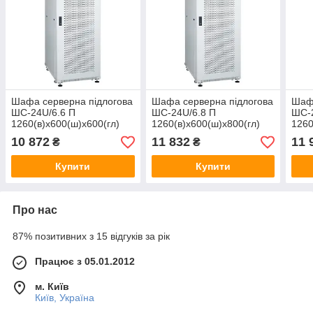
Шафа серверна підлогова
Шафа серверна підлогова
Шафа
ШС-24U/6.6 П
ШС-24U/6.8 П
ШС-2
1260(в)х600(ш)х600(гл)
1260(в)х600(ш)х800(гл)
1260
10 872
11 832
11 
₴
₴
Купити
Купити
Про нас
87% позитивних з 15 відгуків за рік
Працює з 05.01.2012
м. Київ
Київ, Україна