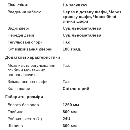
Бічні стінки
На засувках
Введення кабелю
Через підставу шафи, Через
кришку шафи, Через бічні
стінки шафи
Задні двері
Суцільнометалева
Передні двері
Суцільнометалева
Регульовані опори
Так
Кут відкривання дверей
180 град.
Додаткові характеристики
Можливість регулювання
Так
глибини монтажних
направляючих
Знімна основа шафи
Так
Колір шафи
Світло-сірий
Габаритні розміри
Висота без опор
1260 мм
Глибина
800 мм
Робоча висота (U)
24U
Ширина
600 мм