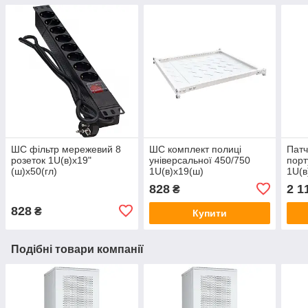
ШС фільтр мережевий 8
ШС комплект полиці
Патч
розеток 1U(в)х19"
універсальної 450/750
порт
(ш)х50(гл)
1U(в)х19(ш)
1U(в
828
2 1
₴
828
₴
Купити
Подібні товари компанії