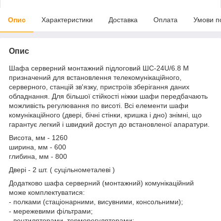
Опис
Характеристики
Доставка
Оплата
Умови п
Опис
Шафа серверний монтажний підлоговий ШС-24U/6.8 М
призначений для встановлення телекомунікаційного,
серверного, станцій зв'язку, пристроїв зберігання даних
обладнання. Для більшої стійкості ніжки шафи передбачають
можливість регулювання по висоті. Всі елементи шафи
комунікаційного (двері, бічні стінки, кришка і дно) знімні, що
гарантує легкий і швидкий доступ до встановленої апаратури.
Висота, мм - 1260
ширина, мм - 600
глибина, мм - 800
Двері - 2 шт. ( суцільнометалеві )
Додатково шафа серверний (монтажний) комунікаційний
може комплектуватися:
- полками (стаціонарними, висувними, консольними);
- мережевими фільтрами;
- вентиляторами, терморегуляторами;