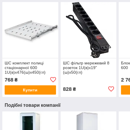
ШС комплект полиці
ШС фільтр мережевий 8
Блок
стаціонарної 600
розеток 1U(в)х19"
600
1U(в)х476(ш)х450(гл)
(ш)х50(гл)
768
2 7
₴
828
₴
Купити
Подібні товари компанії