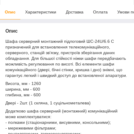
Опис
Характеристики
Доставка
Оплата
Умови п
Опис
Шафа серверний монтажний підлоговий ШС-24U/6.6 C
призначений для встановлення телекомунікаційного,
серверного, станцій зв'язку, пристроїв зберігання даних
обладнання. Для більшої стійкості ніжки шафи передбачають
можливість регулювання по висоті. Всі елементи шафи
комунікаційного (двері, бічні стінки, кришка і дно) знімні, що
гарантує легкий і швидкий доступ до встановленої апаратури.
Висота, мм - 1260
ширина, мм - 600
глибина, мм - 600
Двері - 2шт. (1 скляна, 1 суцільнометалева)
Додатково шафа серверний (монтажний) комунікаційний
може комплектуватися:
- полками (стаціонарними, висувними, консольними);
- мережевими фільтрами;
- вентиляторами, терморегуляторами;