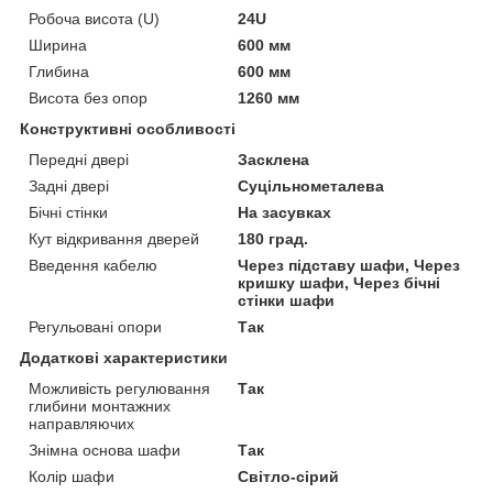
Робоча висота (U)
24U
Ширина
600 мм
Глибина
600 мм
Висота без опор
1260 мм
Конструктивні особливості
Передні двері
Засклена
Задні двері
Суцільнометалева
Бічні стінки
На засувках
Кут відкривання дверей
180 град.
Введення кабелю
Через підставу шафи, Через
кришку шафи, Через бічні
стінки шафи
Регульовані опори
Так
Додаткові характеристики
Можливість регулювання
Так
глибини монтажних
направляючих
Знімна основа шафи
Так
Колір шафи
Світло-сірий