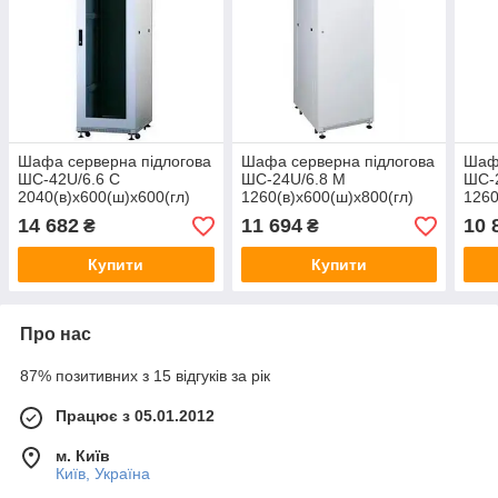
Шафа серверна підлогова
Шафа серверна підлогова
Шафа
ШС-42U/6.6 C
ШС-24U/6.8 М
ШС-2
2040(в)х600(ш)х600(гл)
1260(в)х600(ш)х800(гл)
1260
14 682
11 694
10 
₴
₴
Купити
Купити
Про нас
87% позитивних з 15 відгуків за рік
Працює з 05.01.2012
м. Київ
Київ, Україна