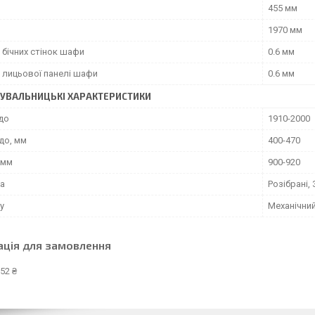
455 мм
1970 мм
 бічних стінок шафи
0.6 мм
 лицьової панелі шафи
0.6 мм
УВАЛЬНИЦЬКІ ХАРАКТЕРИСТИКИ
до
1910-2000
до, мм
400-470
 мм
900-920
а
Розібрані, 
у
Механічни
ація для замовлення
52 ₴