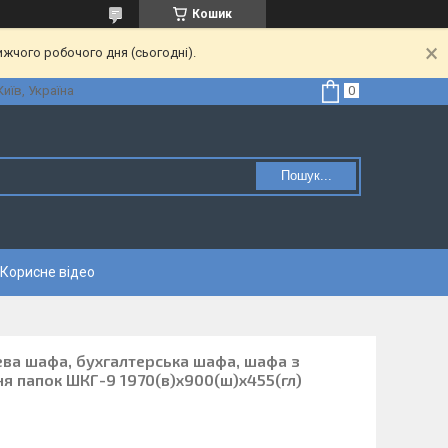
Кошик
ижчого робочого дня (сьогодні).
Київ, Україна
Пошук...
Корисне відео
ева шафа, бухгалтерська шафа, шафа з
я папок ШКГ-9 1970(в)х900(ш)х455(гл)