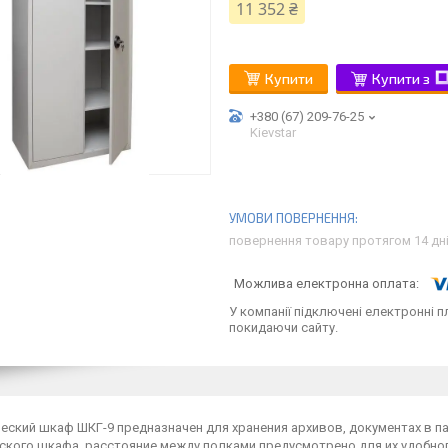
11 352 ₴
Купити
Купити з
+380 (67) 209-76-25
Kievstar
повернення товару протягом 14 дн
У компанії підключені електронні п
покидаючи сайту.
ский шкаф ШКГ-9 предназначен для хранения архивов, документах в па
рского шкафа, расстояние между полками предусмотрено для их удобно