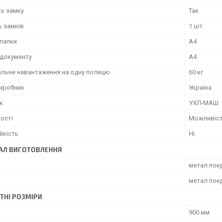
ть замку
Так
ь замків
1 шт.
папки
А4
документу
А4
льне навантаження на одну полицю
60 кг
виробник
Україна
к
УХЛ-МАШ
ості
Можливіст
йкість
Ні
АЛ ВИГОТОВЛЕННЯ
метал по
метал по
ТНІ РОЗМІРИ
900 мм