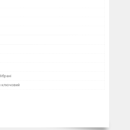
Зібрані
й ключовий