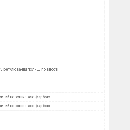
ь регулювання полиць по висоті
критий порошковою фарбою
критий порошковою фарбою