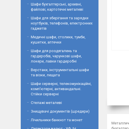
Шафи бухгалтерські, архивні,
файлові, картотечні металеві
Шафи для зберігання та зарядки
ноутбуків, телефонів, електронних
гаджетів
Медичні шафи, столики, тумби,
кушетки, аптечки
Шафи для роздягалень та
гардеробів, чарункові шафи,
локери, лавки гардеробні
Верстаки, інструментальні шафи
та візки, лещата
Шафи серверні, телекомунікаційні,
комп'ютерні, антивандальні.
Стійки серверні
Стелажі металеві
Знищувачі документів (шредери)
Лічильники банкнот та монет
Металличе
бухгалте
Детектори валют - УФ, ІЧ,