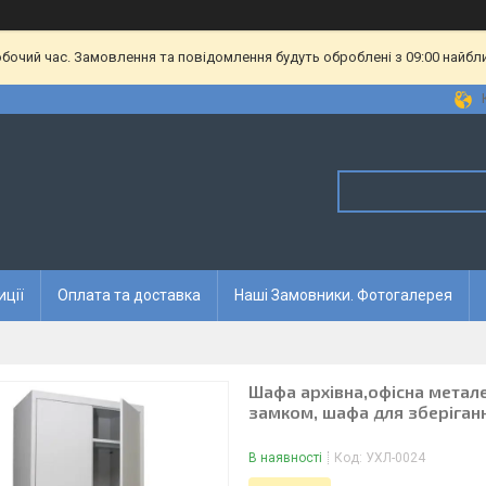
обочий час. Замовлення та повідомлення будуть оброблені з 09:00 найбл
иції
Оплата та доставка
Наші Замовники. Фотогалерея
Шафа архівна,офісна метал
замком, шафа для зберіганн
В наявності
Код:
УХЛ-0024