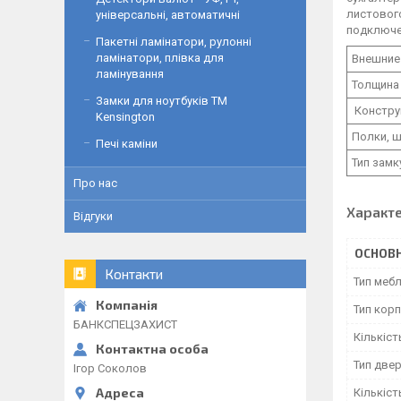
листовог
універсальні, автоматичні
подключен
Пакетні ламінатори, рулонні
ламінатори, плівка для
Внешние 
ламінування
Толщина 
Замки для ноутбуків ТМ
Констру
Kensington
Полки, ш
Печі каміни
Тип замк
Про нас
Характ
Відгуки
ОСНОВН
Контакти
Тип мебл
Тип корп
БАНКСПЕЦЗАХИСТ
Кількіст
Тип две
Ігор Соколов
Кількіст