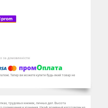
ів
за домовленістю
латежі. Тепер ви можете купити будь-який товар не
пках, трудовых книжек, личных дел. Высота
го размещения и хранения. Шкаф архивный изготовлен из