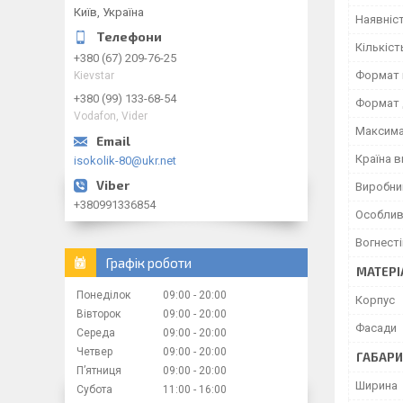
Київ, Україна
Наявніс
Кількіст
+380 (67) 209-76-25
Формат 
Kievstar
+380 (99) 133-68-54
Формат 
Vodafon, Vider
Максима
Країна 
isokolik-80@ukr.net
Виробни
+380991336854
Особлив
Вогнесті
Графік роботи
МАТЕРІ
Понеділок
09:00
20:00
Корпус
Вівторок
09:00
20:00
Фасади
Середа
09:00
20:00
Четвер
09:00
20:00
ГАБАРИ
Пʼятниця
09:00
20:00
Ширина
Субота
11:00
16:00