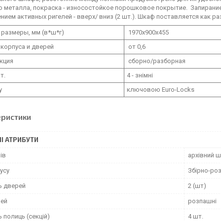
о металла, покраска - износостойкое порошковое покрытие. Запирани
ием активных ригелей - вверх/ вниз (2 шт.). Шкаф поставляется как ра
размеры, мм (в*ш*г)
1970х900х455
корпуса и дверей
от 0,6
кция
сборно/разборная
т.
4 - знімні
у
ключовою Euro-Locks
еристики
І АТРИБУТИ
ів
архівний 
усу
Збірно-роз
ь дверей
2 (шт)
рей
розпашні
ь полиць (секцій)
4 шт.