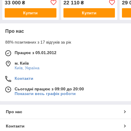
33 000
22 110
29 
₴
₴
квартиру, в офіс, сейф
замком
квар
для дому
для 
Купити
Купити
Про нас
88% позитивних з 17 відгуків за рік
Працює з 05.01.2012
м. Київ
Київ, Україна
Контакти
Сьогодні працює з 09:00 до 20:00
Показати весь графік роботи
Про нас
Контакти