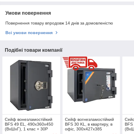
Умови повернення
Повернення товару впродовж 14 днів за домовленістю
Всі умови повернення
Подібні товари компанії
Сейф вонезламостійкий
Сейф вогнезламостійкий
Сейф
BFS 49 EL, 490x360x450
BFS 30 KL, в квартиру, в
BFS 
(ВхШхГ), 1 клас + 30P
офіс, 300х427х385
(ВхШ
сейф від злому і вогню, в
(ВхШхГ) з ключовим
сейф