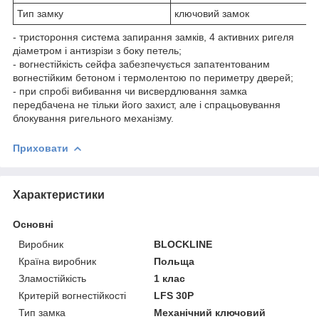
Тип замку
ключовий замок
- тристороння система запирання замків, 4 активних ригеля
діаметром і антизрізи з боку петель;
- вогнестійкість сейфа забезпечується запатентованим
вогнестійким бетоном і термолентою по периметру дверей;
- при спробі вибивання чи висвердлювання замка
передбачена не тільки його захист, але і спрацьовування
блокування ригельного механізму.
Приховати
Характеристики
Основні
Виробник
BLOCKLINE
Країна виробник
Польща
Зламостійкість
1 клас
Критерій вогнестійкості
LFS 30P
Тип замка
Механічний ключовий