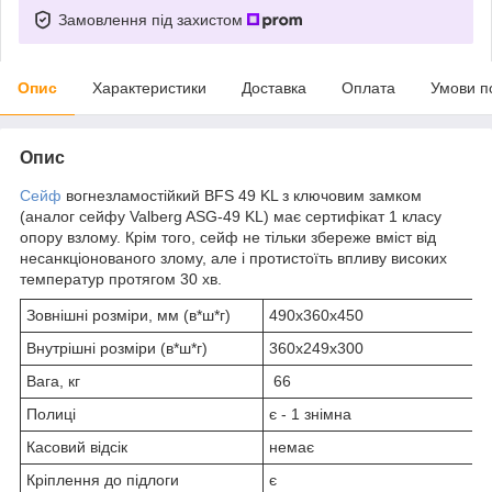
Замовлення під захистом
Опис
Характеристики
Доставка
Оплата
Умови п
Опис
Сейф
вогнезламостійкий BFS 49 KL з ключовим замком
(аналог сейфу Valberg ASG-49 KL) має сертифікат 1 класу
опору взлому. Крім того, сейф не тільки збереже вміст від
несанкціонованого злому, але і протистоїть впливу високих
температур протягом 30 хв.
Зовнішні розміри, мм (в*ш*г)
490х360х450
Внутрішні розміри (в*ш*г)
360х249х300
Вага, кг
66
Полиці
є - 1 знімна
Касовий відсік
немає
Кріплення до підлоги
є