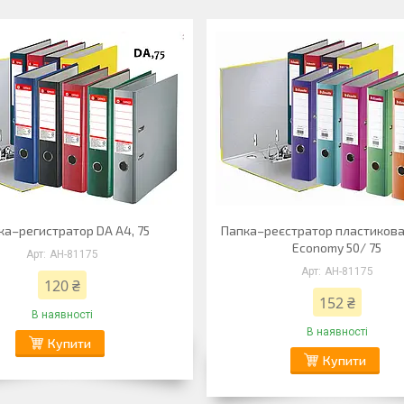
ка–регистратор DA А4, 75
Папка–реєстратор пластикова
Economy 50/ 75
АН-81175
АН-81175
120 ₴
152 ₴
В наявності
В наявності
Купити
Купити