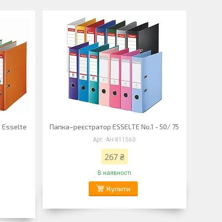
 Esselte
Папка–реєстратор ESSELTE No.1 - 50/ 75
АН-811560
267 ₴
В наявності
Купити