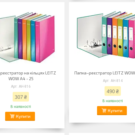
реєстратор на кільцях LEITZ
Папка–реєстратор LEITZ WOW 
WOW А4 - 25
АН-814
АН-816
490 ₴
307 ₴
В наявності
В наявності
Купити
Купити