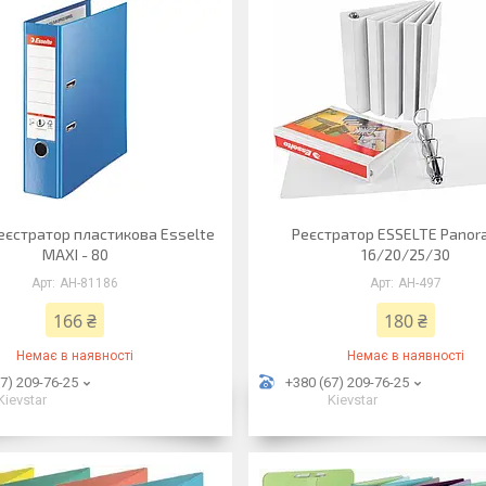
єстратор пластикова Esselte
Реєстратор ESSELTE Panor
MAXI - 80
16/20/25/30
АН-81186
АН-497
166 ₴
180 ₴
Немає в наявності
Немає в наявності
7) 209-76-25
+380 (67) 209-76-25
Kievstar
Kievstar