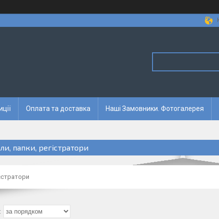
иції
Оплата та доставка
Наші Замовники. Фотогалерея
ли, папки, регістратори
єстратори