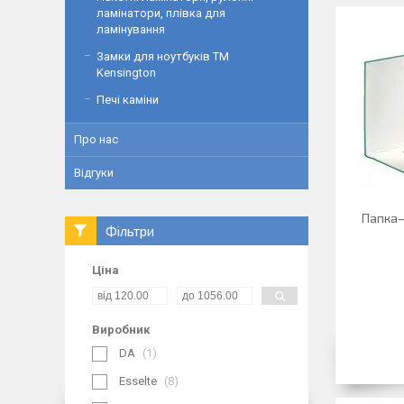
ламінатори, плівка для
ламінування
Замки для ноутбуків ТМ
Kensington
Печі каміни
Про нас
Відгуки
Папка–
Фільтри
Ціна
Виробник
DA
1
Esselte
8