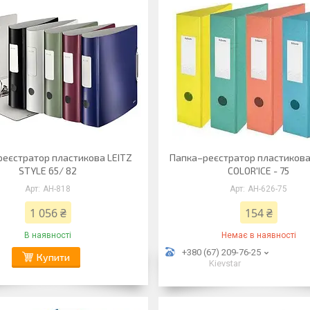
еєстратор пластикова LEITZ
Папка–реєстратор пластикова
STYLE 65/ 82
COLOR'ICE - 75
АН-818
АН-626-75
1 056 ₴
154 ₴
В наявності
Немає в наявності
+380 (67) 209-76-25
Купити
Kievstar