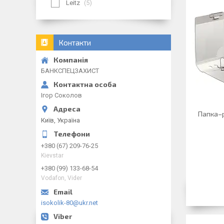
Leitz
5
Контакти
БАНКСПЕЦЗАХИСТ
Ігор Соколов
Папка–р
Київ, Україна
+380 (67) 209-76-25
Kievstar
+380 (99) 133-68-54
Vodafon, Vider
isokolik-80@ukr.net