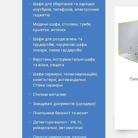
Шафи для зберігання та зарядки
ноутбуків, телефонів, електронних
гаджетів
Медичні шафи, столики, тумби,
кушетки, аптечки
Шафи для роздягалень та
гардеробів, чарункові шафи,
локери, лавки гардеробні
Верстаки, інструментальні шафи
та візки, лещата
Шафи серверні, телекомунікаційні,
Пап
комп'ютерні, антивандальні.
Стійки серверні
Стелажі металеві
Знищувачі документів (шредери)
Лічильники банкнот та монет
Детектори валют - УФ, ІЧ,
універсальні, автоматичні
Пакетні ламінатори, рулонні