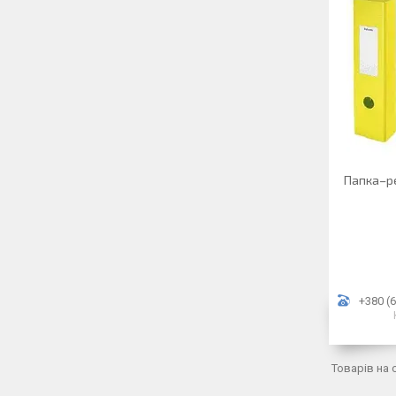
Папка–ре
+380 (6