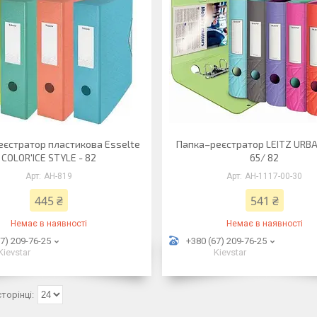
єстратор пластикова Esselte
Папка–реєстратор LEITZ URBA
COLOR'ICE STYLE - 82
65/ 82
АН-819
АН-1117-00-30
445 ₴
541 ₴
Немає в наявності
Немає в наявності
7) 209-76-25
+380 (67) 209-76-25
Kievstar
Kievstar