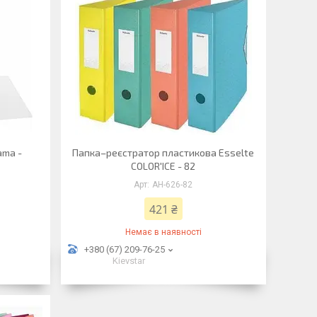
ama -
Папка–реєстратор пластикова Esselte
COLOR'ICE - 82
АН-626-82
421 ₴
Немає в наявності
+380 (67) 209-76-25
Kievstar