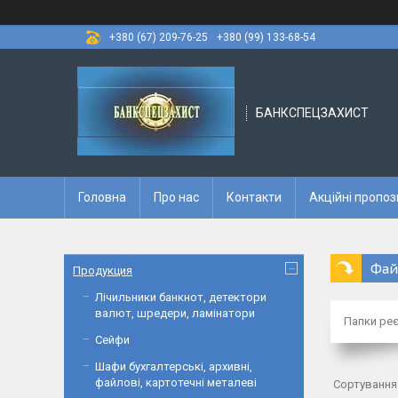
+380 (67) 209-76-25
+380 (99) 133-68-54
БАНКСПЕЦЗАХИСТ
Головна
Про нас
Контакти
Акційні пропоз
Фай
Продукция
Лічильники банкнот, детектори
валют, шредери, ламінатори
Папки ре
Сейфи
Шафи бухгалтерські, архивні,
файлові, картотечні металеві