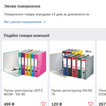
Умови повернення
Повернення товару впродовж 14 днів за домовленістю
Всі умови повернення
Подібні товари компанії
Папка–реєстратор LEITZ
Папка–регистратор DA А4,
Папк
WOW - 50/ 80
75
ESSE
490
120
267
₴
₴