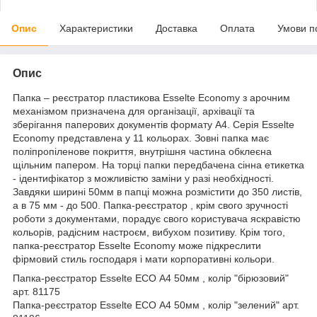
Опис
Характеристики
Доставка
Оплата
Умови п
Опис
Папка – реєстратор пластикова Esselte Economy з арочним
механізмом призначена для організації, архівації та
зберігання паперових документів формату А4. Серія Esselte
Economy представлена у 11 кольорах. Зовні папка має
поліпропіленове покриття, внутрішня частина обклеєна
щільним папером. На торці папки передбачена сінна етикетка
- ідентифікатор з можливістю заміни у разі необхідності.
Завдяки ширині 50мм в папці можна розмістити до 350 листів,
а в 75 мм - до 500. Папка-реєстратор , крім свого зручності
роботи з документами, порадує свого користувача яскравістю
кольорів, радісним настроєм, вибухом позитиву. Крім того,
папка-реєстратор Esselte Economy може підкреслити
фірмовий стиль господаря і мати корпоративні кольори.
Папка-реєстратор Esselte ECO А4 50мм , колір "бірюзовий"
арт. 81175
Папка-реєстратор Esselte ECO А4 50мм , колір "зелений" арт.