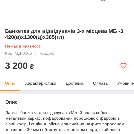
Банкетка для відвідувачів 3-х місцева МБ -3
420(в)х1300(д)х385(гл)
Немає в наявності
Код: МД-0006
Роздріб
3 200
₴
Опис
Характеристики
Доставка
Оплата
Умови п
Опис
Лавка –банкетка для відвідувачів МБ -3 являє собою
металевий каркас, пофарбований порошковою фарбою в
сірий колір, і сидіння. Місце для сидіння накрите поролоном
товщиною 30 мм і обтягнуте замінником шкіри, який легко