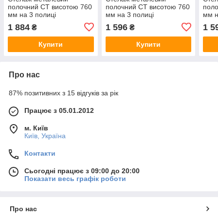
полочний СТ висотою 760
полочний СТ висотою 760
поло
мм на 3 полиці
мм на 3 полиці
мм н
(760(в)х750(д)х460(гл)
(760(в)х750(д)х300(гл)
(910
1 884
1 596
1 5
₴
₴
Купити
Купити
Про нас
87% позитивних з 15 відгуків за рік
Працює з 05.01.2012
м. Київ
Київ, Україна
Контакти
Сьогодні працює з 09:00 до 20:00
Показати весь графік роботи
Про нас