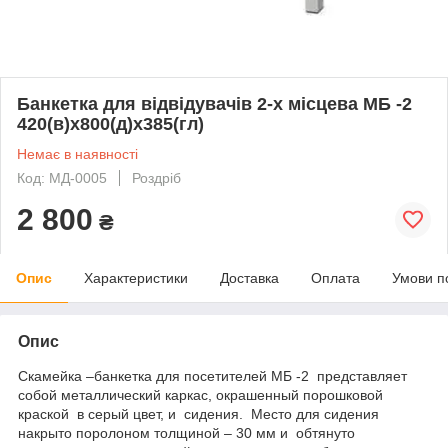
Банкетка для відвідувачів 2-х місцева МБ -2
420(в)х800(д)х385(гл)
Немає в наявності
Код: МД-0005
Роздріб
2 800
₴
Опис
Характеристики
Доставка
Оплата
Умови п
Опис
Скамейка –банкетка для посетителей МБ -2 представляет
собой металлический каркас, окрашенный порошковой
краской в серый цвет, и сидения. Место для сидения
накрыто поролоном толщиной – 30 мм и обтянуто