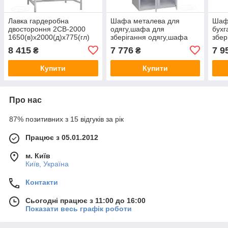
Лавка гардеробна
Шафа металева для
Шаф
двостороння 2СВ-2000
одягу,шафа для
бухг
1650(в)х2000(д)х775(гл)
зберігання одягу,шафа
збер
для особистих речей
мета
8 415
7 776
7 9
₴
₴
ШОМ-Р-400/2-4. Г-образні
ключ
двері.
800(
Купити
Купити
1800(в)х800(ш)х500(гл)
Про нас
87% позитивних з 15 відгуків за рік
Працює з 05.01.2012
м. Київ
Київ, Україна
Контакти
Сьогодні працює з 11:00 до 16:00
Показати весь графік роботи