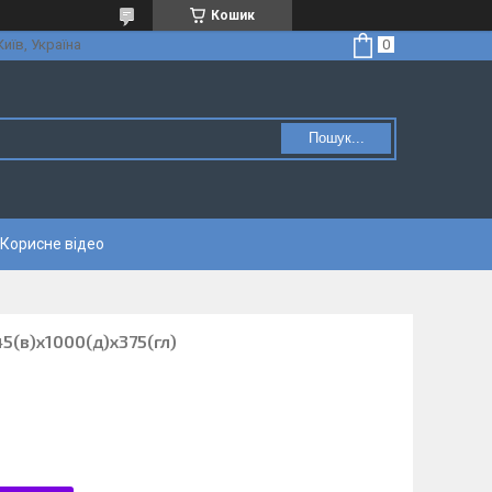
Кошик
Київ, Україна
Пошук...
Корисне відео
5(в)х1000(д)х375(гл)