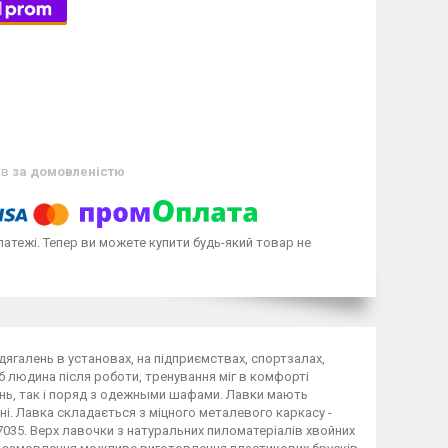
ів
за домовленістю
латежі. Тепер ви можете купити будь-який товар не
галень в установах, на підприємствах, спортзалах,
б людина після роботи, тренування міг в комфорті
ень, так і поряд з одежными шафами. Лавки мають
і. Лавка складається з міцного металевого каркасу -
035. Верх лавочки з натуральних пиломатеріалів хвойних