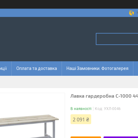
иції
Оплата та доставка
Наші Замовники. Фотогалерея
Лавка гардеробна С-1000 44
В наявності
Код:
УХЛ-0046
2 091 ₴