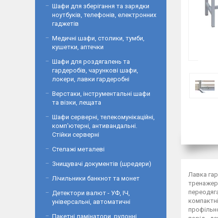
Шафи для зберігання та зарядки
ноутбуків, телефонів, електронних
гаджетів
Медичні шафи, столики, тумби,
кушетки, аптечки
Шафи для роздягалень та
гардеробів, чарункові шафи,
локери, лавки гардеробні
Верстаки, інструментальні шафи
та візки, лещата
Шафи серверні, телекомунікаційні,
комп'ютерні, антивандальні.
Стійки серверні
Стелажі металеві
Знищувачі документів (шредери)
Лавка гар
Лічильники банкнот та монет
тренажерн
переодяга
Детектори валют - УФ, ІЧ,
компактні
універсальні, автоматичні
профільно
Пакетні ламінатори, рулонні