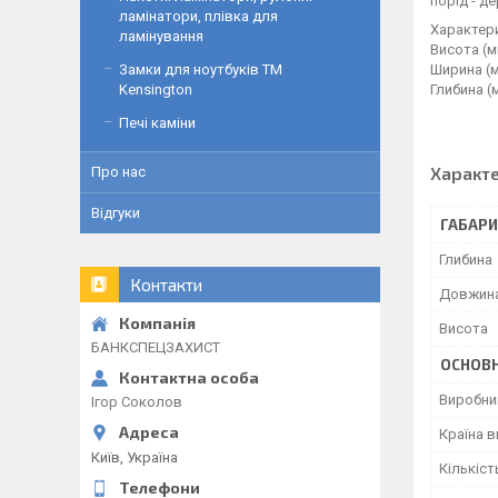
порід - д
ламінатори, плівка для
Характер
ламінування
Висота (м
Ширина (м
Замки для ноутбуків ТМ
Глибина (м
Kensington
Печі каміни
Характ
Про нас
Відгуки
ГАБАРИ
Глибина
Контакти
Довжин
Висота
БАНКСПЕЦЗАХИСТ
ОСНОВН
Виробни
Ігор Соколов
Країна 
Київ, Україна
Кількіст