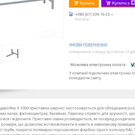
Купити
Купити з
+380 (67) 209-76-25
Kievstar
повернення товару протягом 14 дн
У компанії підключені електронні п
покидаючи сайту.
деробна З-1000 приставна широко застосовується для обладнання роздя
их залах, фитнесцентрах, басейнах. Лавочка служить для зручності, що
тися і відпочити. Приставні лавки розміщуються, як посеред роздягал
 розміри, що дозволяє встановлювати їх навіть в невеликому приміщенн
ї труби, покритої полімерно-порошковою фарбою сірого кольору RAL 7