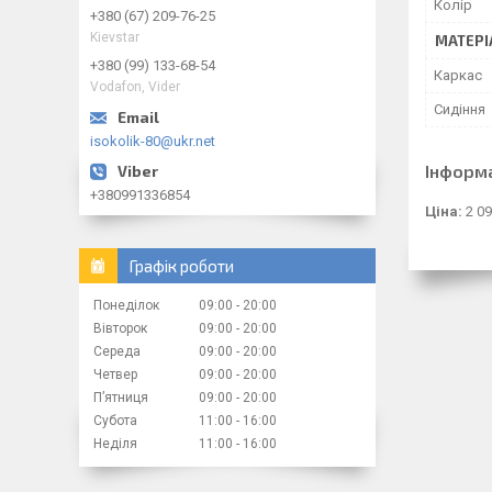
Колір
+380 (67) 209-76-25
Kievstar
МАТЕРІ
+380 (99) 133-68-54
Каркас
Vodafon, Vider
Сидіння
isokolik-80@ukr.net
Інформ
+380991336854
Ціна:
2 09
Графік роботи
Понеділок
09:00
20:00
Вівторок
09:00
20:00
Середа
09:00
20:00
Четвер
09:00
20:00
Пʼятниця
09:00
20:00
Субота
11:00
16:00
Неділя
11:00
16:00