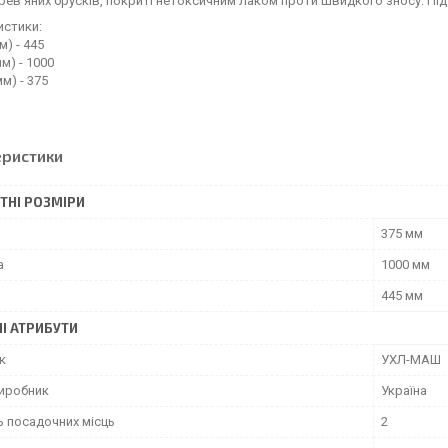
ерев'яних брусків, покриті нетоксичним лаком проти швидкого зносу. П
истики:
м) - 445
м) - 1000
м) - 375
еристики
ТНІ РОЗМІРИ
375 мм
а
1000 мм
445 мм
І АТРИБУТИ
к
УХЛ-МАШ
виробник
Україна
ь посадочних місць
2