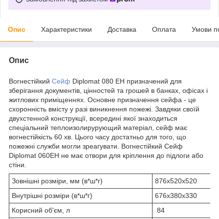
Опис
Характеристики
Доставка
Оплата
Умови п
Опис
Вогнестійкий
Сейф
Diplomat 080 EH призначений для
зберігання документів, цінностей та грошей в банках, офісах і
житлових приміщеннях. Основне призначення сейфа - це
схоронність вмісту у разі виникнення пожежі. Завдяки своїй
двухстенной конструкції, всередині якої знаходиться
спеціальний теплоизолирурующий матеріал, сейф має
вогнестійкість 60 хв. Цього часу достатньо для того, що
пожежні служби могли зреагувати. Вогнестійкий Сейф
Diplomat 060EH не має отвори для кріплення до підлоги або
стіни.
Зовнішні розміри, мм (в*ш*г)
876х520х520
Внутрішні розміри (в*ш*г)
676х380х330
Корисний об'єм, л
84