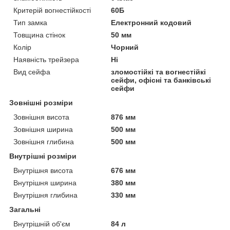
Критерій вогнестійкості
60Б
Тип замка
Електронний кодовий
Товщина стінок
50 мм
Колір
Чорний
Наявність трейзера
Ні
Вид сейфа
зломостійкі та вогнестійкі
сейфи, офісні та банківські
сейфи
Зовнішні розміри
Зовнішня висота
876 мм
Зовнішня ширина
500 мм
Зовнішня глибина
500 мм
Внутрішні розміри
Внутрішня висота
676 мм
Внутрішня ширина
380 мм
Внутрішня глибина
330 мм
Загальні
Внутрішній об'єм
84 л