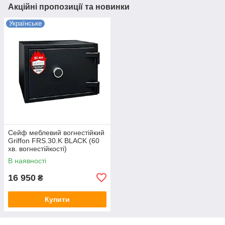
Акційні пропозиції та новинки
Українське
Сейф меблевий вогнестійкий
Griffon FRS.30.K BLACK (60
хв. вогнестійкості)
318(в)х440(ш)х400(гл) с
В наявності
ключовим замком
16 950
₴
Купити