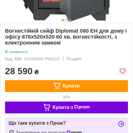
Вогнестійкій сейф Diplomat 080 EH для дому і
офісу 876х520х520 60 хв. вогнестійкості, з
електронним замком
В наявності
Код: ММ- 61015000-P06215
Роздріб
28 590
₴
Купити
або
Купити з
Що таке купити з Пром?
Замовлення під захистом