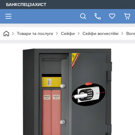
БАНКСПЕЦЗАХИСТ
Товари та послуги
Сейфи
Cейфи вогнестійкі
Вогн