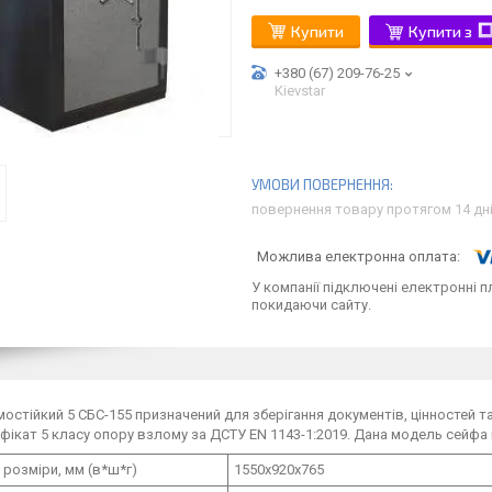
Купити
Купити з
+380 (67) 209-76-25
Kievstar
повернення товару протягом 14 дн
У компанії підключені електронні п
покидаючи сайту.
остійкий 5 СБС-155 призначений для зберігання документів, цінностей та
фікат 5 класу опору взлому за ДСТУ EN 1143-1:2019. Дана модель сейфа
 розміри, мм (в*ш*г)
1550х920х765