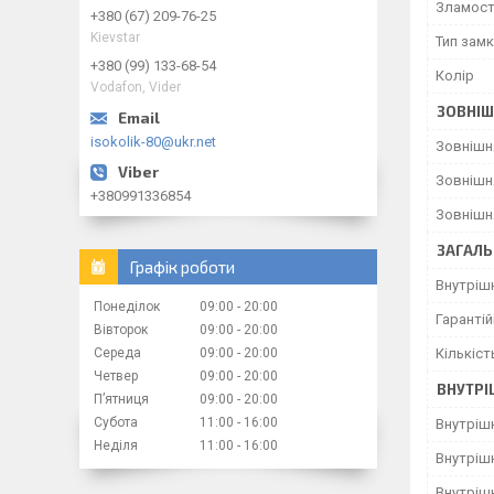
Зламост
+380 (67) 209-76-25
Kievstar
Тип зам
+380 (99) 133-68-54
Колір
Vodafon, Vider
ЗОВНІШ
isokolik-80@ukr.net
Зовнішн
Зовнішн
+380991336854
Зовнішн
ЗАГАЛЬ
Графік роботи
Внутрішн
Понеділок
09:00
20:00
Гарантій
Вівторок
09:00
20:00
Середа
09:00
20:00
Кількіст
Четвер
09:00
20:00
ВНУТРІ
Пʼятниця
09:00
20:00
Субота
11:00
16:00
Внутріш
Неділя
11:00
16:00
Внутріш
Внутріш