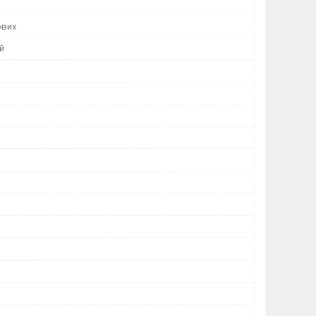
ових
й