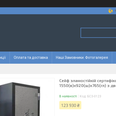
иції
Оплата та доставка
Наші Замовники. Фотогалерея
Сейф зламостійкій сертифік
1550(в)х920(ш)х765(гл) з 
В наявності
Код:
БСЗ-0123
123 930 ₴