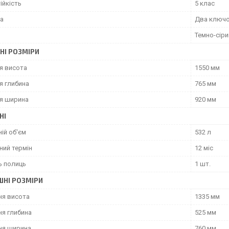
ійкість
5 клас
ка
Два ключ
Темно-сіри
НІ РОЗМІРИ
я висота
1550 мм
я глибина
765 мм
я ширина
920 мм
НІ
ій об'єм
532 л
ний термін
12 міс
ь полиць
1 шт.
ШНІ РОЗМІРИ
ня висота
1335 мм
ня глибина
525 мм
ня ширина
760 мм