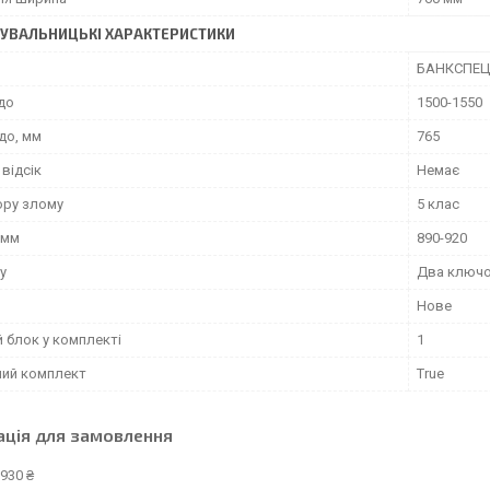
УВАЛЬНИЦЬКІ ХАРАКТЕРИСТИКИ
БАНКСПЕЦ
до
1500-1550
до, мм
765
відсік
Немає
ору злому
5 клас
 мм
890-920
у
Два ключо
Нове
 блок у комплекті
1
ний комплект
True
ація для замовлення
930 ₴