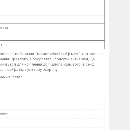
лення
т.
лювання і вибивання. Зламостійкий сейф має 3-х сторонню
ання. Крім того, з боку петель присутні антизрізи, що
й вузол для кріплення до підлоги. Крім того, в сейфі
дачі сейфа під пультову охорону.
амків, петель.
ахіст