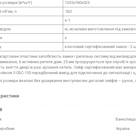
і розміри (в*ш*г)
1335х760х525
 об'єм, л
532
є-1
відсік
ні, можливе виготовлення під замов
ня
є
у
ключовий сертифікований замок - 2 ш
агартовані пластини запобігають замки і ригельну систему від висверд
амикання, 6 активних ригеля діам. 25 мм прокручуються при спробі їх зріз
ть зняття двері в разі зрізання петель. Сейф сертифікований має анкерни
йком 5 СБС-155 передбачений вивід для підключення до сигналізації і з
ні розміри вказані без урахування виступаючих деталей сейфів – ручок, з
еристики
І
к
Банкспецз
виробник
Україна