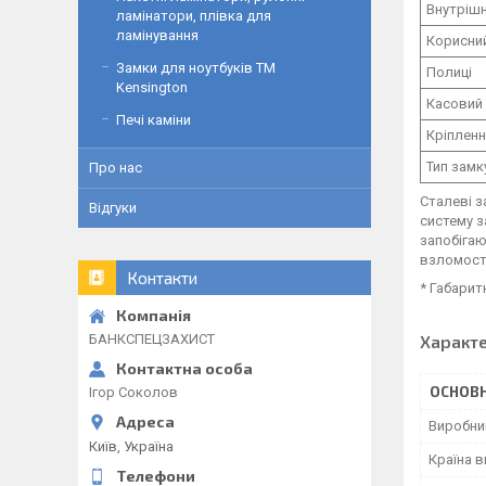
Внутрішн
ламінатори, плівка для
ламінування
Корисний
Замки для ноутбуків ТМ
Полиці
Kensington
Касовий 
Печі каміни
Кріплен
Тип замк
Про нас
Сталеві з
Відгуки
систему з
запобігаю
взломосто
Контакти
* Габарит
Характ
БАНКСПЕЦЗАХИСТ
ОСНОВН
Ігор Соколов
Виробни
Київ, Україна
Країна 