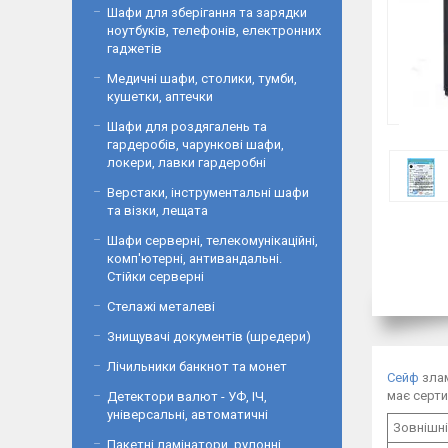
Шафи для зберігання та зарядки
ноутбуків, телефонів, електронних
гаджетів
Медичні шафи, столики, тумби,
кушетки, аптечки
Шафи для роздягалень та
гардеробів, чарункові шафи,
локери, лавки гардеробні
Верстаки, інструментальні шафи
та візки, лещата
Шафи серверні, телекомунікаційні,
комп'ютерні, антивандальні.
Стійки серверні
Стелажі металеві
Знищувачі документів (шредери)
Лічильники банкнот та монет
Сейф
злам
має серти
Детектори валют - УФ, ІЧ,
універсальні, автоматичні
Зовнішні
Пакетні ламінатори, рулонні