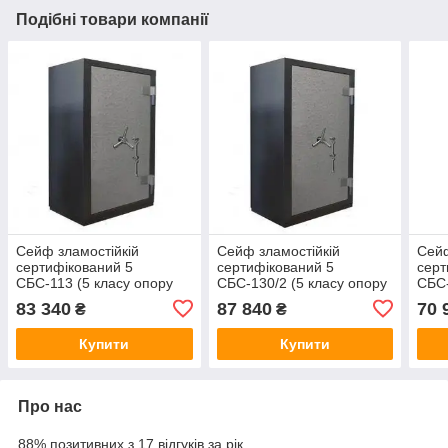
Подібні товари компанії
Сейф зламостійкій
Сейф зламостійкій
Сейф
сертифікований 5
сертифікований 5
серт
СБС-113 (5 класу опору
СБС-130/2 (5 класу опору
СБС-
до злому)
до злому)
до з
83 340
87 840
70 
₴
₴
1130(в)х600(ш)х650(гл) з
1300(в)х705(ш)х725(гл) з
750(
двома ключовими
двома ключовими
дво
Купити
Купити
замками
замками
зам
Про нас
88% позитивних з 17 відгуків за рік