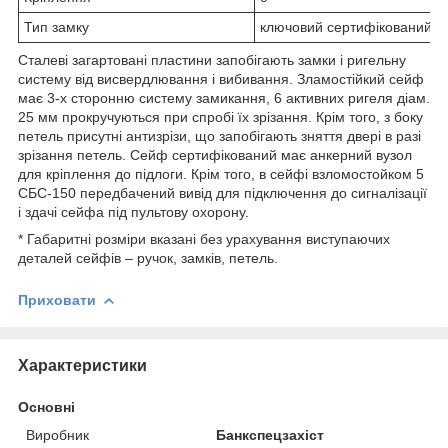
Тип замку
ключовий сертифікований за
Сталеві загартовані пластини запобігають замки і ригельну
систему від висвердлювання і вибивання. Зламостійкий сейф
має 3-х сторонню систему замикання, 6 активних ригеля діам.
25 мм прокручуються при спробі їх зрізання. Крім того, з боку
петель присутні антизрізи, що запобігають зняття двері в разі
зрізання петель. Сейф сертифікований має анкерний вузол
для кріплення до підлоги. Крім того, в сейфі взломостойком 5
СБС-150 передбачений вивід для підключення до сигналізації
і здачі сейфа під пультову охорону.
* Габаритні розміри вказані без урахування виступаючих
деталей сейфів – ручок, замків, петель.
Приховати
Характеристики
Основні
Виробник
Банкспецзахіст