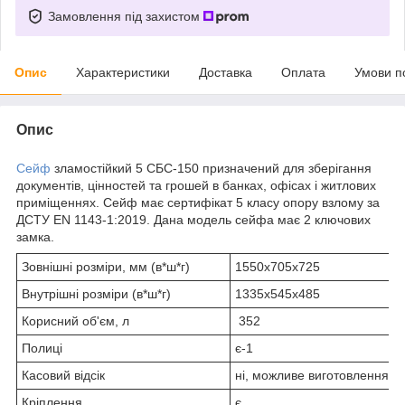
Замовлення під захистом
Опис
Характеристики
Доставка
Оплата
Умови п
Опис
Сейф
зламостійкий 5 СБС-150 призначений для зберігання
документів, цінностей та грошей в банках, офісах і житлових
приміщеннях. Сейф має сертифікат 5 класу опору взлому за
ДСТУ EN 1143-1:2019. Дана модель сейфа має 2 ключових
замка.
Зовнішні розміри, мм (в*ш*г)
1550х705х725
Внутрішні розміри (в*ш*г)
1335х545х485
Корисний об'єм, л
352
Полиці
є-1
Касовий відсік
ні, можливе виготовлення п
Кріплення
є