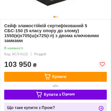
Сейф зламостійкій сертифікований 5
СБС-150 (5 класу опору до злому)
1550(в)х705(ш)х725(гл) з двома ключовими
замками
В наявності
Код: БСЗ-0122
Роздріб
103 950
₴
Купити
або
Купити з
Що таке купити з Пром?