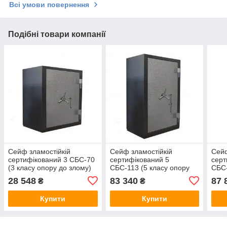
Всі умови повернення
Подібні товари компанії
Сейф зламостійкій
Сейф зламостійкій
Сейф
сертифікований 3 СБС-70
сертифікований 5
серт
(3 класу опору до злому)
СБС-113 (5 класу опору
СБС-
700(в)х600(ш)х650(гл)
до злому)
до з
28 548
83 340
87 
₴
₴
1130(в)х600(ш)х650(гл) з
1300
двома ключовими
дво
Купити
Купити
замками
зам