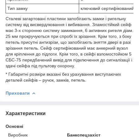
Тип замку
ключовий сертифікований за
Сталеві загартовані пластини запобігають замки і ригельну
систему від висвердлювання і вибивання. Зламостійкий сейф
має 3-х сторонню систему замикання, 6 активних ригеля діам.
25 мм прокручуються при спробі їх зрізання. Крім того, з боку
петель присутні антизрізи, що запобігають зняття двері в разі
зрізання петель. Сейф сертифікований має анкерний вузол
для кріплення до підлоги. Крім того, в сейфі взломостойком 5
СБС-75 передбачений вивід для підключення до сигналізації і
здачі сейфа під пультову охорону.
* Габаритні розміри вказані без урахування виступаючих
деталей сейфів – ручок, замків, петель.
Приховати
Характеристики
Основні
Виробник
Банкспецзахіст