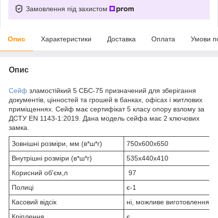
Замовлення під захистом
Опис
Характеристики
Доставка
Оплата
Умови п
Опис
Сейф
зламостійкий 5 СБС-75 призначений для зберігання
документів, цінностей та грошей в банках, офісах і житлових
приміщеннях. Сейф має сертифікат 5 класу опору взлому за
ДСТУ EN 1143-1:2019. Дана модель сейфа має 2 ключових
замка.
Зовнішні розміри, мм (в*ш*г)
750х600х650
Внутрішні розміри (в*ш*г)
535х440х410
Корисний об'єм,л
97
Полиці
є-1
Касовий відсік
ні, можливе виготовлення п
Кріплення
є