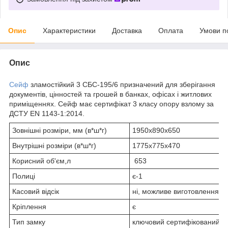
Опис
Характеристики
Доставка
Оплата
Умови п
Опис
Сейф
зламостійкий 3 СБС-195/6 призначений для зберігання
документів, цінностей та грошей в банках, офісах і житлових
приміщеннях. Сейф має сертифікат 3 класу опору взлому за
ДСТУ EN 1143-1:2014.
Зовнішні розміри, мм (в*ш*г)
1950х890х650
Внутрішні розміри (в*ш*г)
1775х775х470
Корисний об'єм,л
653
Полиці
є-1
Касовий відсік
ні, можливе виготовлення п
Кріплення
є
Тип замку
ключовий сертифікований з