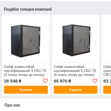
Подібні товари компанії
Сейф зламостійкій
Сейф зламостійкій
Сейф
сертифікований 3 СБС-70
сертифікований 5 СБС-75
серт
(3 класу опору до злому)
(5 класу опору до злому)
СБС-
700(в)х600(ш)х650(гл)
750(в)х600(ш)х650(гл) з
до з
28 548
65 970
83 
₴
₴
двома ключовими
1130
замками
дво
Купити
Купити
зам
Про нас