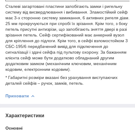
Сталеві загартовані пластини запобігають замки і ригельну
систему від висвердлювання і вибивання. Зламостійкий сейф
має 3-х сторонню систему замикання, 6 активних ригеля діам.
25 мм прокручуються при спробі їх зрізання. Крім того, з боку
петель присутні антизрізи, що запобігають зняття двері в разі
зрізання петель. Сейф сертифікований має анкерний вузол
для кріплення до підлоги. Крім того, в сейфі взломостойком 3
СБС-195/6 передбачений вивід для підключення до
сигналізації і здачі сейфа під пультову охорону. За бажанням
клієнта сейф може бути додатково обладнаний другим
додатковим замком (механічним ключовим, механічним
кодовим, електронним кодовим).
* Габаритні розміри вказані без урахування виступаючих
деталей сейфів – ручок, замків, петель.
Приховати
Характеристики
Основні