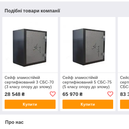
Подібні товари компанії
Сейф зламостійкій
Сейф зламостійкій
Сейф
сертифікований 3 СБС-70
сертифікований 5 СБС-75
серт
(3 класу опору до злому)
(5 класу опору до злому)
СБС-
700(в)х600(ш)х650(гл)
750(в)х600(ш)х650(гл) з
до з
28 548
65 970
83 
₴
₴
двома ключовими
1130
замками
дво
Купити
Купити
зам
Про нас