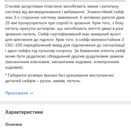
Сталеві загартовані пластини запобігають замки і ригельну
систему від висвердлювання і вибивання. Зламостійкий сейф
має 3-х сторонню систему замикання, 6 активних ригеля діам.
25 мм прокручуються при спробі їх зрізання. Крім того, з боку
петель присутні антизрізи, що запобігають зняття двері в разі
зрізання петель. Сейф сертифікований має анкерний вузол
для кріплення до підлоги. Крім того, в сейфі взломостойком 3
СБС-100 передбачений вивід для підключення до сигналізації
і здачі сейфа під пультову охорону. За бажанням клієнта сейф
може бути додатково обладнаний другим додатковим замком
(механічним ключовим, механічним кодовим, електронним
кодовим).
* Габаритні розміри вказані без урахування виступаючих
деталей сейфів – ручок, замків, петель.
Приховати
Характеристики
Основні