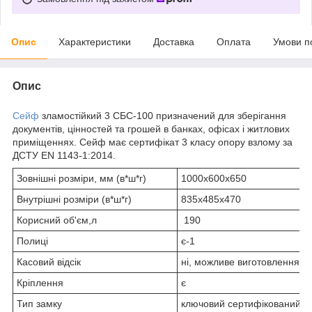
Опис
Характеристики
Доставка
Оплата
Умови п
Опис
Сейф
зламостійкий 3 СБС-100 призначений для зберігання
документів, цінностей та грошей в банках, офісах і житлових
приміщеннях. Сейф має сертифікат 3 класу опору взлому за
ДСТУ EN 1143-1:2014.
Зовнішні розміри, мм (в*ш*г)
1000х600х650
Внутрішні розміри (в*ш*г)
835х485х470
Корисний об'єм,л
190
Полиці
є-1
Касовий відсік
ні, можливе виготовлення п
Кріплення
є
Тип замку
ключовий сертифікований з