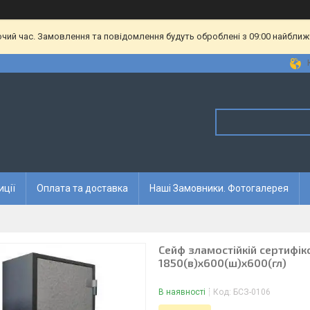
очий час. Замовлення та повідомлення будуть оброблені з 09:00 найближч
иції
Оплата та доставка
Наші Замовники. Фотогалерея
Сейф зламостійкій сертифік
1850(в)х600(ш)х600(гл)
В наявності
Код:
БСЗ-0106