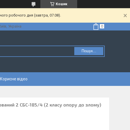
Кошик
ого робочого дня (завтра, 07.08).
Київ, Україна
Пошук...
Корисне відео
ований 2 СБС-185/4 (2 класу опору до злому)