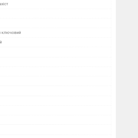
ахіст
й ключовий
й