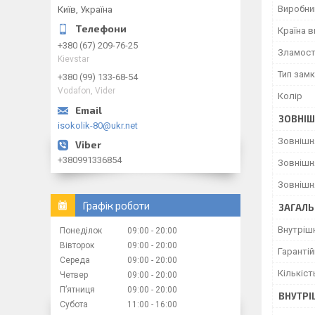
Виробни
Київ, Україна
Країна 
+380 (67) 209-76-25
Зламост
Kievstar
Тип зам
+380 (99) 133-68-54
Vodafon, Vider
Колір
ЗОВНІШ
isokolik-80@ukr.net
Зовнішн
+380991336854
Зовнішн
Зовнішн
Графік роботи
ЗАГАЛЬ
Внутрішн
Понеділок
09:00
20:00
Вівторок
09:00
20:00
Гарантій
Середа
09:00
20:00
Кількіст
Четвер
09:00
20:00
Пʼятниця
09:00
20:00
ВНУТРІ
Субота
11:00
16:00