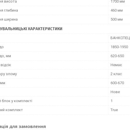
ня висота
1700 мм
ня глибина
460 мм
ня ширина
500 мм
УВАЛЬНИЦЬКІ ХАРАКТЕРИСТИКИ
БАНКСПЕЦ
до
1850-1950
до, мм
620-650
відсік
Немає
ору злому
2 клас
 мм
600-670
Нове
 блок у комплекті
1
ний комплект
True
ація для замовлення