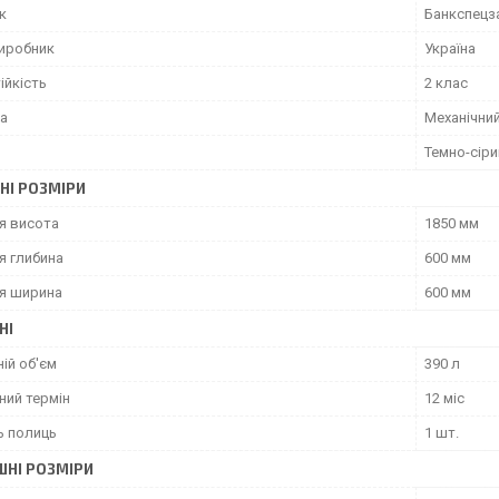
к
Банкспецз
виробник
Україна
ійкість
2 клас
ка
Механічни
Темно-сіри
НІ РОЗМІРИ
я висота
1850 мм
я глибина
600 мм
я ширина
600 мм
НІ
ій об'єм
390 л
ний термін
12 міс
ь полиць
1 шт.
ШНІ РОЗМІРИ