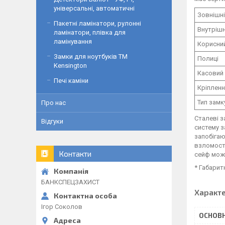
універсальні, автоматичні
Зовнішні
Пакетні ламінатори, рулонні
Внутрішн
ламінатори, плівка для
ламінування
Корисний
Замки для ноутбуків ТМ
Полиці
Kensington
Касовий 
Печі каміни
Кріплен
Тип замк
Про нас
Сталеві з
Відгуки
систему з
запобігаю
взломосто
Контакти
сейф мож
* Габарит
БАНКСПЕЦЗАХИСТ
Характ
Ігор Соколов
ОСНОВН