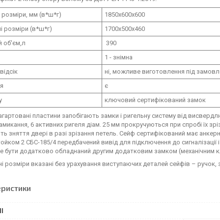
 розміри, мм (в*ш*г)
1850х600х600
і розміри (в*ш*г)
1700х500х460
 об'єм,л
390
1 - знімна
відсік
ні, можливе виготовлення під замов
ня
є
у
ключовий сертифікований замок
агартовані пластини запобігають замки і ригельну систему від висверд
амикання, 6 активних ригеля діам. 25 мм прокручуються при спробі їх зріз
ть зняття двері в разі зрізання петель. Сейф сертифікований має анкерни
йком 2 СБС-185/4 передбачений вивід для підключення до сигналізації і
е бути додатково обладнаний другим додатковим замком (механічним 
ні розміри вказані без урахування виступаючих деталей сейфів – ручок, з
еристики
І