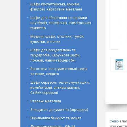
Шафи бухгалтерські, архивні,
файлові, картотечні металеві
Шафи для зберігання та зарядки
ноутбуків, телефонів, електронних
гаджетів
Медичні шафи, столики, тумби,
кушетки, аптечки
Шафи для роздягалень та
гардеробів, чарункові шафи,
локери, лавки гардеробні
Верстаки, інструментальні шафи
та візки, лещата
Шафи серверні, телекомунікаційні,
комп'ютерні, антивандальні.
Стійки серверні
Стелажі металеві
Знищувачі документів (шредери)
Лічильники банкнот та монет
Сейф
злам
має серти
Детектори валют - УФ, ІЧ,