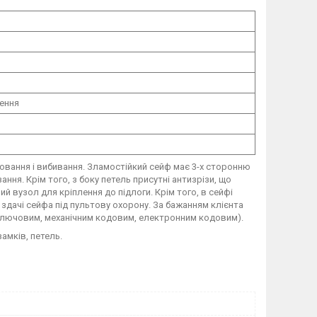
лення
лювання і вибивання. Зламостійкий сейф має 3-х сторонню
ання. Крім того, з боку петель присутні антизрізи, що
й вузол для кріплення до підлоги. Крім того, в сейфі
 здачі сейфа під пультову охорону. За бажанням клієнта
ключовим, механічним кодовим, електронним кодовим).
амків, петель.