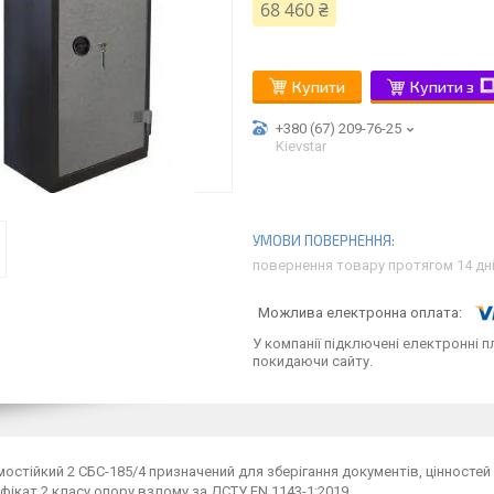
68 460 ₴
Купити
Купити з
+380 (67) 209-76-25
Kievstar
повернення товару протягом 14 дн
У компанії підключені електронні п
покидаючи сайту.
остійкий 2 СБС-185/4 призначений для зберігання документів, цінностей 
фікат 2 класу опору взлому за ДСТУ EN 1143-1:2019.