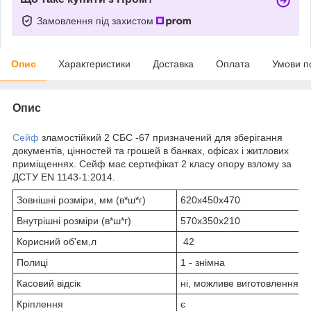
Замовлення під захистом
Опис
Характеристики
Доставка
Оплата
Умови п
Опис
Сейф
зламостійкий 2 СБС -67 призначений для зберігання
документів, цінностей та грошей в банках, офісах і житлових
приміщеннях. Сейф має сертифікат 2 класу опору взлому за
ДСТУ EN 1143-1:2014.
Зовнішні розміри, мм (в*ш*г)
620х450х470
Внутрішні розміри (в*ш*г)
570х350х210
Корисний об'єм,л
42
Полиці
1 - знімна
Касовий відсік
ні, можливе виготовлення п
Кріплення
є