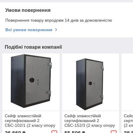
Умови повернення
Повернення товару впродовж 14 днів за домовленістю
Всі умови повернення
Подібні товари компанії
Сейф зламостійкій
Сейф зламостійкій
Сейф
сертифікований 2
сертифікований 2
серт
СБС-102/1 (2 класу опору
СБС-152/3 (2 класу опору
(2 к
до злому)
до злому)
570(
36 660
55 506
28 