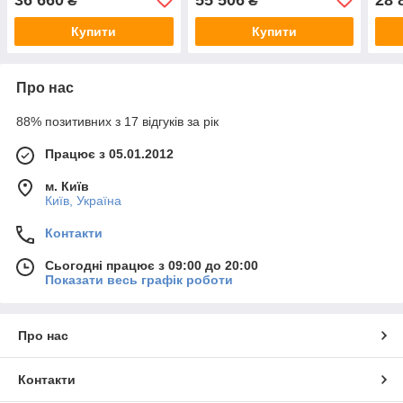
₴
₴
1020(в)х520(ш)х520(гл)
1520(в)х660(ш)х620(гл)
Купити
Купити
Про нас
88% позитивних з 17 відгуків за рік
Працює з 05.01.2012
м. Київ
Київ, Україна
Контакти
Сьогодні працює з 09:00 до 20:00
Показати весь графік роботи
Про нас
Контакти