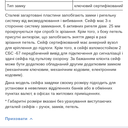
Тип замку
ключовий сертифікований з
Сталеві загартовані пластини запобігають замки і ригельну
систему від висвердлювання і вибивання. Сейф має 3-х
сторонню систему замикання, 6 активних ригеля діам. 25 мм
прокручуються при спробі їх зрізання. Крім того, з боку петель
присутні антизрізи, що запобігають зняття двері в разі
зрізання петель. Сейф сертифікований має анкерний вузол
для кріплення до підлоги. Крім того, в сейфі взломостойком 2
СБС -67 передбачений вивід для підключення до сигналізації і
здачі сейфа під пультову охорону. За бажанням клієнта сейф
може бути додатково обладнаний другим додатковим замком
(механічним ключовим, механічним кодовим, електронним
кодовим).
Дана модель сейфа завдяки своєму розміру підходить для
установки в невеликих відділеннях банків або в обмінних
пунктах валют, в офісах та житлових приміщеннях.
* Габаритні розміри вказані без урахування виступаючих
деталей сейфів – ручок, замків, петель.
Приховати