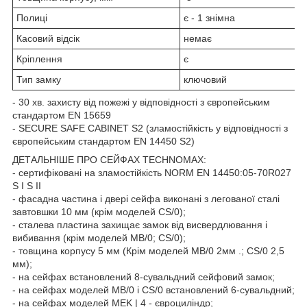
Полиці
є - 1 знімна
Касовий відсік
немає
Кріплення
є
Тип замку
ключовий
- 30 хв. захисту від пожежі у відповідності з європейським
стандартом EN 15659
- SECURE SAFE CABINET S2 (зламостійкість у відповідності з
європейським стандартом EN 14450 S2)
ДЕТАЛЬНІШЕ ПРО СЕЙФАХ TECHNOMAX:
- сертифіковані на зламостійкість NORM EN 14450:05-70R027
S І S II
- фасадна частина і двері сейфа виконані з легованої сталі
завтовшки 10 мм (крім моделей CS/0);
- сталева пластина захищає замок від висвердлювання і
вибивання (крім моделей МВ/0; CS/0);
- товщина корпусу 5 мм (Крім моделей МВ/0 2мм .; CS/0 2,5
мм);
- на сейфах встановлений 8-сувальдний сейфовий замок;
- на сейфах моделей МВ/0 і CS/0 встановлений 6-сувальдний;
- на сейфах моделей MEK | 4 - євроциліндр;