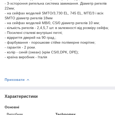
- 3-хстороння ригельна система замикання. Діаметр ригелів
22мм;
- на сейфах моделей SMTO/3,730 EL, 745 EL, МТЕ/3 і всіх
SMTO діаметр ригелів 18мм
- на сейфах моделей МВ/0, CS/0 діаметр ригелів 10 мм;
- кількість ригелів - 2,4,5,7 шт. в залежності від розміру сейфа;
- Посилені сталеві внутрішні петлі;
- відкриття дверей на 90 град.;
- фарбування - порошкове стійке полімерне покрітие;
- гарантія - 2 роки.
- колір - синій (океан) (крім CS/0,DPK, DPE);
- країна виробник - Італія
Приховати
Характеристики
Основні
Виробник
Technomax