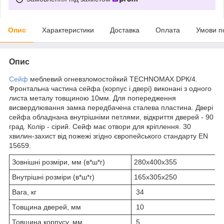
Опис
Характеристики
Доставка
Оплата
Умови п
Опис
Сейф
меблевий огневзломостойкий TECHNOMAX DPК/4.
Фронтальна частина сейфа (корпус і двері) виконані з одного
листа металу товщиною 10мм. Для попередження
висвердлювання замка передбачена сталева пластина. Двері
сейфа обладнана внутрішніми петлями, відкриття дверей - 90
град. Колір - сірий. Сейф має отвори для кріплення. 30
хвилин-захист від пожежі згідно європейського стандарту EN
15659.
Зовнішні розміри, мм (в*ш*г)
280х400х355
Внутрішні розміри (в*ш*г)
165х305х250
Вага, кг
34
Товщина дверей, мм
10
Товщина корпусу, мм
5