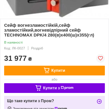
Сейф вогнезламостійкій,сейф
зламостійкий,вогневідпірний сейф
TECHNOMAX DPK/4 280(в)х400(ш)х355(гл)
В наявності
Код: ЛК-0027
Роздріб
31 977
₴
Купити
або
Купити з
Що таке купити з Пром?
Замовлення під захистом