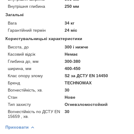
Внутрішня глибина
250 мм
Загальні
Вага
34 кг
Гарантійний термін
24 міс
Користувальницькі характеристики
Висота, до
300 і нижче
Касовий відсік
Немає
Глибина до, мм
300-380
ширина, мм
400-450
Клас опору злому
S2 за ДСТУ EN 14450
Бренд
TECHNOMAX
Вогнестійкість, хв.
30
Стан
Нове
Тип захисту
Огневзломостойкий
Вогнестійкість по ДСТУ EN
30
15659 , хв.
Приховати