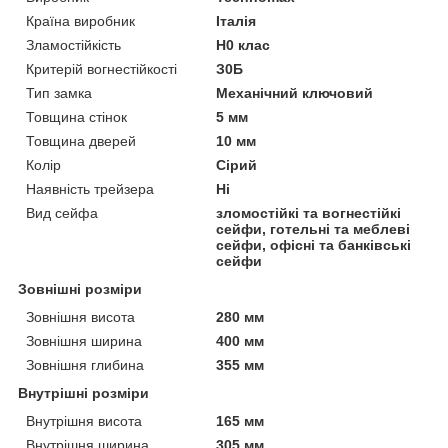
Країна виробник
Італія
Зламостійкість
Н0 клас
Критерій вогнестійкості
З0Б
Тип замка
Механічний ключовий
Товщина стінок
5 мм
Товщина дверей
10 мм
Колір
Сірий
Наявність трейзера
Ні
Вид сейфа
зломостійкі та вогнестійкі
сейфи, готельні та меблеві
сейфи, офісні та банківські
сейфи
Зовнішні розміри
Зовнішня висота
280 мм
Зовнішня ширина
400 мм
Зовнішня глибина
355 мм
Внутрішні розміри
Внутрішня висота
165 мм
Внутрішня ширина
305 мм