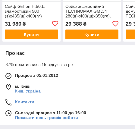
Сейф Griffon H.50.E
Сейф зламостійкий
Сейф
зламостійкий 500
TECHNOMAX GMD/4
дому
(в)х435(ш)х400(гл)
280(в)х400(ш)х350(гл).
TEC
Європейська
280(
31 980
29 388
29 
₴
₴
сертифікація. Замки -
Два 
ключовий та механічний
меха
Купити
Купити
кодовий
Про нас
87% позитивних з 15 відгуків за рік
Працює з 05.01.2012
м. Київ
Київ, Україна
Контакти
Сьогодні працює з 11:00 до 16:00
Показати весь графік роботи