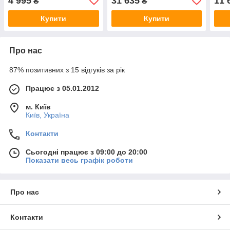
4 995
31 635
11 
₴
₴
сейф, сейф-тайник)
сейф, сейф-тайник)
тайн
Купити
Купити
Про нас
87% позитивних з 15 відгуків за рік
Працює з 05.01.2012
м. Київ
Київ, Україна
Контакти
Сьогодні працює з 09:00 до 20:00
Показати весь графік роботи
Про нас
Контакти