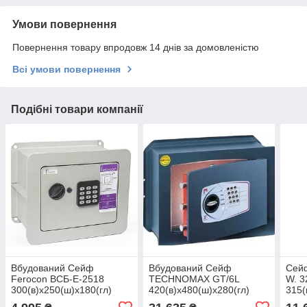
Умови повернення
Повернення товару впродовж 14 днів за домовленістю
Всі умови повернення
Подібні товари компанії
Вбудований Сейф
Вбудований Сейф
Сейф
Ferocon ВСБ-E-2518
TECHNOMAX GT/6L
W. 3
300(в)х250(ш)х180(гл)
420(в)х480(ш)х280(гл)
315(
(вбудовується в стіну
(вбудовується в стіну
(сей