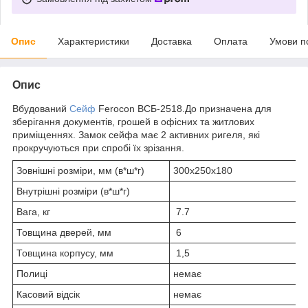
Опис
Характеристики
Доставка
Оплата
Умови п
Опис
Вбудований
Сейф
Ferocon ВСБ-2518.До призначена для
зберігання документів, грошей в офісних та житлових
приміщеннях. Замок сейфа має 2 активних ригеля, які
прокручуються при спробі їх зрізання.
Зовнішні розміри, мм (в*ш*г)
300х250х180
Внутрішні розміри (в*ш*г)
Вага, кг
7.7
Товщина дверей, мм
6
Товщина корпусу, мм
1,5
Полиці
немає
Касовий відсік
немає