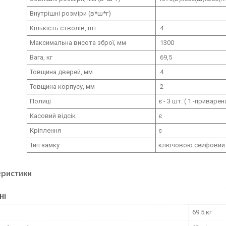
Внутрішні розміри (в*ш*г)
Кількість стволів, шт.
4
Максимальна висота зброї, мм
1300
Вага, кг
69,5
Товщина дверей, мм
4
Товщина корпусу, мм
2
Полиці
є - 3 шт. ( 1 -приварен
Касовий відсік
є
Кріплення
є
Тип замку
ключовою сейфовий
еристики
НІ
69.5 кг