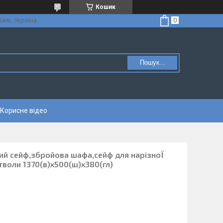
Кошик
Київ, Україна
Пошук...
Корисне відео
ий сейф,збройова шафа,сейф для нарізноЇ
тволи 1370(в)х500(ш)х380(гл)