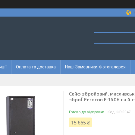
иції
Оплата та доставка
Наші Замовники. Фотогалерея
Сейф збройовий, мисливськ
зброЇ Ferocon Е-140К на 4 с
Готово до відправки
Код:
ФР-0047
15 665 ₴