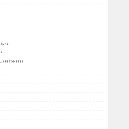
варна
ня
і (автомата)
й