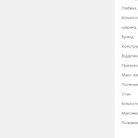
Глибина 
Кількіст
ширина,
Бренд
Констру
Відділен
Признач
Макс. ви
Полични
Стан
Кількіст
Максима
Ложеме