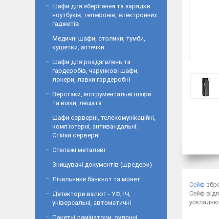
Шафи для зберігання та зарядки
ноутбуків, телефонів, електронних
гаджетів
Медичні шафи, столики, тумби,
кушетки, аптечки
Шафи для роздягалень та
гардеробів, чарункові шафи,
локери, лавки гардеробні
Верстаки, інструментальні шафи
та візки, лещата
Шафи серверні, телекомунікаційні,
комп'ютерні, антивандальні.
Стійки серверні
Стелажі металеві
Знищувачі документів (шредери)
Лічильники банкнот та монет
Сейф
збро
Сейф відп
Детектори валют - УФ, ІЧ,
ускладнює
універсальні, автоматичні
Пакетні ламінатори, рулонні