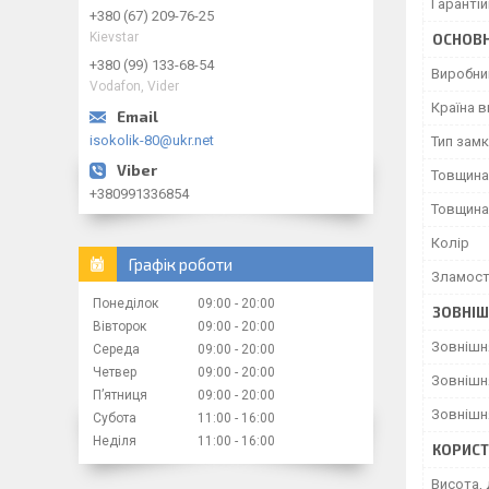
Гарантій
+380 (67) 209-76-25
Kievstar
ОСНОВН
+380 (99) 133-68-54
Виробни
Vodafon, Vider
Країна 
isokolik-80@ukr.net
Тип зам
Товщина
+380991336854
Товщина
Колір
Графік роботи
Зламост
Понеділок
09:00
20:00
ЗОВНІШ
Вівторок
09:00
20:00
Зовнішн
Середа
09:00
20:00
Четвер
09:00
20:00
Зовнішн
Пʼятниця
09:00
20:00
Зовнішн
Субота
11:00
16:00
Неділя
11:00
16:00
КОРИСТ
Висота, 