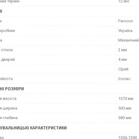
ний термін
12 міс
І
к
Ferocon
виробник
Україна
ка
Механічни
 стінок
2 мм
 дверей
4 мм
Сірий
ійкість
0 клас
НІ РОЗМІРИ
я висота
1370 мм
я ширина
500 мм
я глибина
380 мм
УВАЛЬНИЦЬКІ ХАРАКТЕРИСТИКИ
до
1300-1390