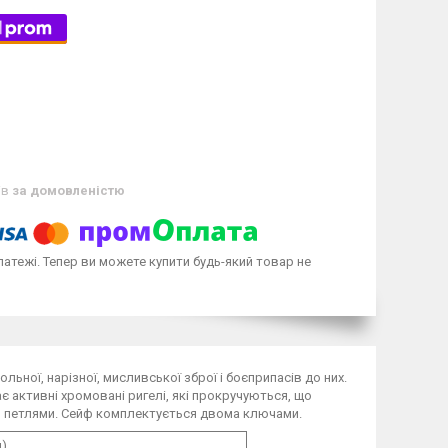
ів
за домовленістю
латежі. Тепер ви можете купити будь-який товар не
ьної, нарізної, мисливської зброї і боєприпасів до них.
є активні хромовані ригелі, які прокручуються, що
ми петлями. Сейф комплектується двома ключами.
л)