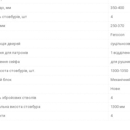
до, мм
350-400
ь стовбурів, шт
4
 мм
250-370
Ferocon
кція дверей
суцільноз
ня для патронів
1 відділен
ення сейфа
для рушниц
сота стовбурів, шт.
1300-1350
й блок
Механічни
Нове
ь збройових стволів
4
льна висота стовбура
1300 мм
нти
4