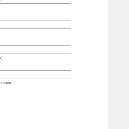
а)
 замок