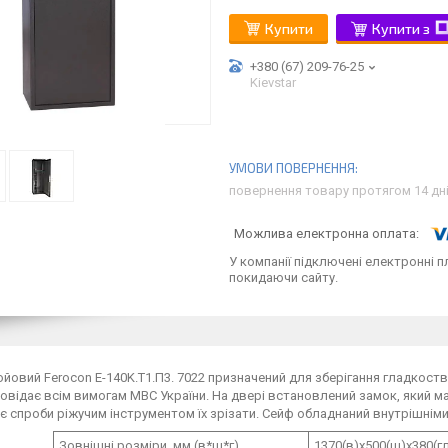
Купити
Купити з
+380 (67) 209-76-25
Kievstar
повернення товару протягом 14 дн
У компанії підключені електронні п
покидаючи сайту.
йовий Ferocon E-140K.Т1.П3. 7022 призначений для зберігання гладкоствол
овідає всім вимогам МВС України. На двері встановлений замок, який ма
 спроби ріжучим інструментом їх зрізати. Сейф обладнаний внутрішні
Зовнішні розміри, мм (в*ш*г)
1370(в)х500(ш)х380(г