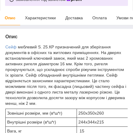
Опис
Характеристики
Доставка
Оплата
Умови п
Опис
Сейф
меблевий S. 25.КР призначений для зберігання
документів в офісних та житлових приміщеннях. На дверях
встановлений ключовий замок, який має 2 хромованих
активних ригеля діаметром 16 мм. Крім того, ригеля
прокручуються, що ускладнює спроби ріжучим інструментом
їх зрізати. Сейф обладнаний внутрішніми петлями. Сейф
відрізняється захисними характеристиками. Це стало
можливим після того, як фасадна (лицьовий) частину сейфа і
двері виконані з одного листа металу лазерною різкою. Це
технологія дозволила досягти зазору між корпусом і дверима
менш, ніж 2 мм.
Зовнішні розміри, мм (в*ш*г)
250х350х260
Внутрішні розміри (в*ш*г)
244х344х215
Вага, кг
15