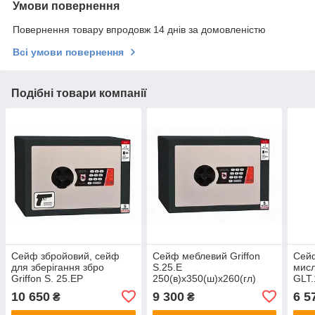
Умови повернення
Повернення товару впродовж 14 днів за домовленістю
Всі умови повернення
Подібні товари компанії
Сейф збройовий, сейф
Сейф меблевий Griffon
Сейф
для зберігання збро
S.25.E
мисл
Griffon S. 25.EP
250(в)х350(ш)х260(гл)
GLT.
(пістолетний)
сейф
10 650
9 300
6 5
₴
₴
250(в)х350(ш)х260(гл)
збро
ство