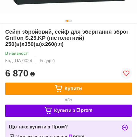
Сейф збройовий, сейф для зберігання зброї
Griffon S.25.KP (пістолетний)
250(в)х350(ш)х260(гл)
В наявності
Код: ПА-0024
Роздріб
6 870
₴
Купити
або
Купити з
Що таке купити з Пром?
Замовлення під захистом