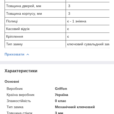
Товщина дверей, мм
3
Товщина корпусу, мм
3
Полиці
є - 1 знімна
Касовий відсік
є
Кріплення
є
Тип замку
ключовий сувальдний замо
Приховати
Характеристики
Основні
Виробник
Griffon
Країна виробник
Україна
Зламостійкість
0 клас
Тип замка
Механічний ключовий
Товщина стінок
3 мм