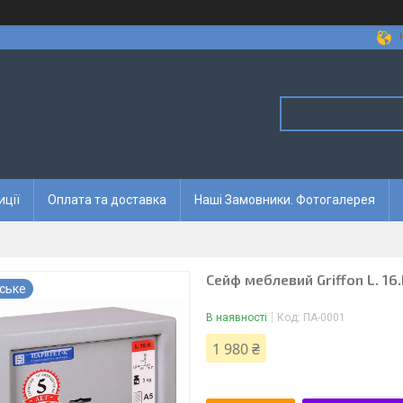
иції
Оплата та доставка
Наші Замовники. Фотогалерея
Сейф меблевий Griffon L. 16
ське
В наявності
Код:
ПА-0001
1 980 ₴