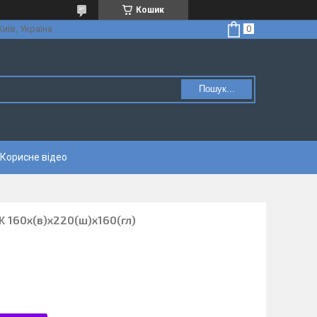
Кошик
Київ, Україна
Пошук...
Корисне відео
.K 160х(в)х220(ш)х160(гл)