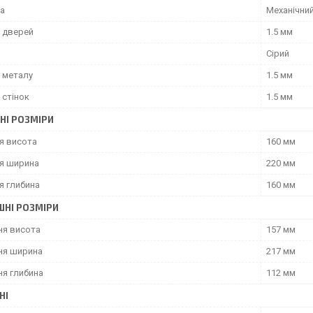
ка
Механічни
 дверей
1.5 мм
Сірий
 металу
1.5 мм
 стінок
1.5 мм
НІ РОЗМІРИ
я висота
160 мм
я ширина
220 мм
я глибина
160 мм
ШНІ РОЗМІРИ
ня висота
157 мм
ня ширина
217 мм
ня глибина
112 мм
НІ