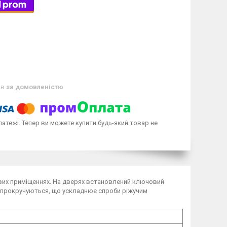
ів
за домовленістю
латежі. Тепер ви можете купити будь-який товар не
ових приміщеннях. На дверях встановлений ключовий
ля прокручуються, що ускладнює спроби ріжучим