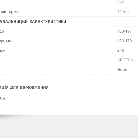
3 кг
ний термін
12 міс
УВАЛЬНИЦЬКІ ХАРАКТЕРИСТИКИ
до
130-197
до, мм
120-170
 мм
245
GRIFFON
Нове
ація для замовлення
0 ₴