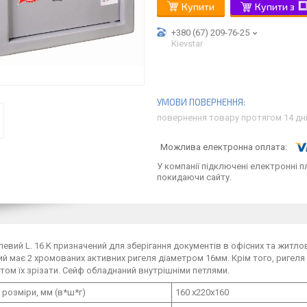
Купити
Купити з
+380 (67) 209-76-25
Kievstar
повернення товару протягом 14 дн
У компанії підключені електронні п
покидаючи сайту.
евий L. 16.K призначений для зберігання документів в офісних та житл
ий має 2 хромованих активних ригеля діаметром 16мм. Крім того, риге
том їх зрізати. Сейф обладнаний внутрішніми петлями.
 розміри, мм (в*ш*г)
160 х220х160