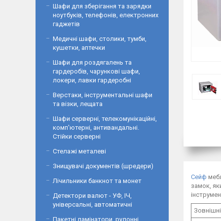
Шафи для зберігання та зарядки
ноутбуків, телефонів, електронних
гаджетів
Медичні шафи, столики, тумби,
кушетки, аптечки
Шафи для роздягалень та
гардеробів, чарункові шафи,
локери, лавки гардеробні
Верстаки, інструментальні шафи
та візки, лещата
Шафи серверні, телекомунікаційні,
комп'ютерні, антивандальні.
Стійки серверні
Стелажі металеві
Знищувачі документів (шредери)
Сейф
мебл
Лічильники банкнот та монет
замок, як
інструмен
Детектори валют - УФ, ІЧ,
універсальні, автоматичні
Зовнішні
Пакетні ламінатори, рулонні