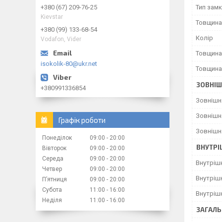
Тип зам
+380 (67) 209-76-25
Kievstar
Товщина
+380 (99) 133-68-54
Колір
Vodafon, Vider
Товщина
isokolik-80@ukr.net
Товщина
ЗОВНІШ
+380991336854
Зовнішн
Зовнішн
Графік роботи
Зовнішн
Понеділок
09:00
20:00
ВНУТРІ
Вівторок
09:00
20:00
Середа
09:00
20:00
Внутріш
Четвер
09:00
20:00
Внутріш
Пʼятниця
09:00
20:00
Субота
11:00
16:00
Внутріш
Неділя
11:00
16:00
ЗАГАЛЬ