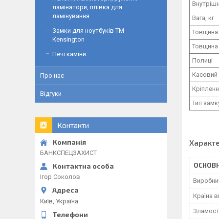
Внутрішн
ламінатори, плівка для
ламінування
Вага, кг
Замки для ноутбуків ТМ
Товщина
Kensington
Товщина 
Печі каміни
Полиці
Касовий 
Про нас
Кріплен
Відгуки
Тип замк
Контакти
Характ
БАНКСПЕЦЗАХИСТ
ОСНОВН
Ігор Соколов
Виробни
Країна 
Київ, Україна
Зламост