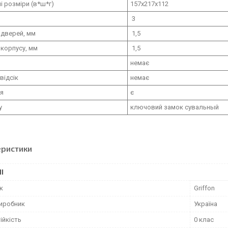
і розміри (в*ш*г)
157х217х112
3
 дверей, мм
1,5
корпусу, мм
1,5
немає
відсік
немає
ня
є
у
ключовий замок сувальный
еристики
І
к
Griffon
виробник
Україна
ійкість
0 клас