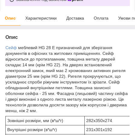
Опис
Характеристики
Доставка
Оплата
Умови п
Опис
Сейф
меблевий HG 28 E призначений для зберігання
документів в офісних та житлових приміщеннях. Сейф
відноситься до протизламним, товщина металу дверей
складає 14 мм (крім HG 22). На дверях встановлений
електронний замок, який має 2 хромованих активних ригеля
діаметром 25 мм (крім HG 22). Ригеля прокручуються, що
ускладнює спроби ріжучим інструментом їх зрізати. Сейф
обладнаний внутрішніми петлями. Товщина захисної
оболонки сейфа - 25 мм. Фасадна (лицьовий) частину сейфа
і двері виконані з одного листа металу лазерною різкою. Це
технологія дозволила досягти зазору між корпусом і дверима
менш, ніж 2 мм.
Зовнішні розміри, мм (в*ш*г)
282х350х274
Внутрішні розміри (в*ш*г)
231х301х192