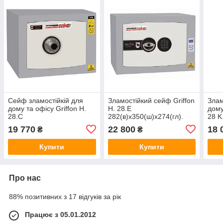
Сейф зламостійкій для
Зламостійкий сейф Griffon
Злам
дому та офісу Griffon H.
H. 28.Е
дому
28.С
282(в)х350(ш)х274(гл).
28 K
282(в)х350(ш)х274(гл).
Електронний замок
282(
19 770
22 800
18 
₴
₴
Механічний кодовий замок
Елек
замо
Купити
Купити
Про нас
88% позитивних з 17 відгуків за рік
Працює з 05.01.2012