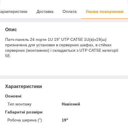
арактеристики
Доставка
Оплата
Умови повернення
Опис
Патч-панель 24 порти 1U 19" UTP САТ5Е 1U(в)х19(ш)
призначена для установки в серверних шафах, в стійках
серверних (монтажних) і складається з UTP САТ5Е категорії
5Е.
Характеристики
Основні
Тип монтажу
Навісний
Габаритні розміри
Робоча ширина (")
19"