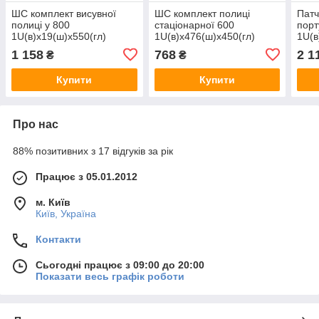
ШС комплект висувної
ШС комплект полиці
Патч
полиці у 800
стаціонарної 600
порт
1U(в)х19(ш)х550(гл)
1U(в)х476(ш)х450(гл)
1U(в
1 158
768
2 1
₴
₴
Купити
Купити
Про нас
88% позитивних з 17 відгуків за рік
Працює з 05.01.2012
м. Київ
Київ, Україна
Контакти
Сьогодні працює з 09:00 до 20:00
Показати весь графік роботи