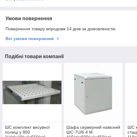
Умови повернення
Повернення товару впродовж 14 днів за домовленістю
Всі умови повернення
Подібні товари компанії
ШС комплект висувної
Шафа серверний навісний
ШС к
полиці у 800
ШС-7U/6.4 М
стац
1U(в)х19(ш)х550(гл)
415(в)х600(ш)х450(гл)
1U(в