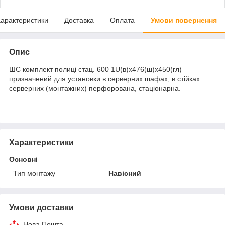
арактеристики
Доставка
Оплата
Умови повернення
Опис
ШС комплект полиці стац. 600 1U(в)х476(ш)х450(гл)
призначений для установки в серверних шафах, в стійках
серверних (монтажних) перфорована, стаціонарна.
Характеристики
Основні
Тип монтажу
Навісний
Умови доставки
Нова Пошта