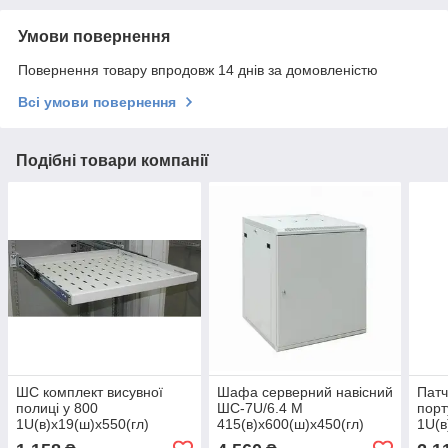
Умови повернення
Повернення товару впродовж 14 днів за домовленістю
Всі умови повернення
Подібні товари компанії
ШС комплект висувної
Шафа серверний навісний
Патч
полиці у 800
ШС-7U/6.4 М
порт
1U(в)х19(ш)х550(гл)
415(в)х600(ш)х450(гл)
1U(в