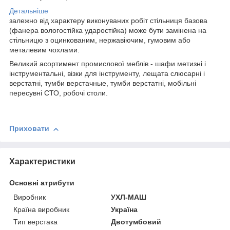
Детальніше
залежно від характеру виконуваних робіт стільниця базова
(фанера вологостійка ударостійка) може бути замінена на
стільницю з оцинкованим, нержавіючим, гумовим або
металевим чохлами.
Великий асортимент промислової меблів - шафи метизні і
інструментальні, візки для інструменту, лещата слюсарні і
верстатні, тумби верстачные, тумби верстатні, мобільні
пересувні СТО, робочі столи.
Приховати
Характеристики
Основні атрибути
Виробник
УХЛ-МАШ
Країна виробник
Україна
Тип верстака
Двотумбовий