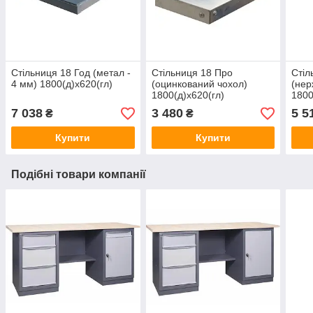
Стільниця 18 Год (метал -
Стільниця 18 Про
Стіл
4 мм) 1800(д)х620(гл)
(оцинкований чохол)
(нер
1800(д)х620(гл)
1800
7 038
3 480
5 5
₴
₴
Купити
Купити
Подібні товари компанії