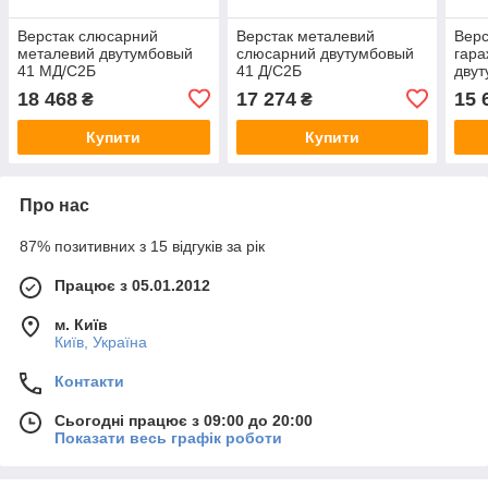
Верстак слюсарний
Верстак металевий
Верс
металевий двутумбовый
слюсарний двутумбовый
гара
41 МД/С2Б
41 Д/С2Б
двут
850(в)х1800(д)х620(гл).
850(в)х1800(д)х620(гл).
850(
18 468
17 274
15 
₴
₴
Довжина стільниці - 1800
Довжина стільниці - 1800
Довж
мм.
мм.
мм.
Купити
Купити
Про нас
87% позитивних з 15 відгуків за рік
Працює з 05.01.2012
м. Київ
Київ, Україна
Контакти
Сьогодні працює з 09:00 до 20:00
Показати весь графік роботи