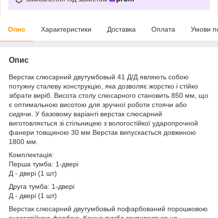
Опис
Характеристики
Доставка
Оплата
Умови п
Опис
Верстак слюсарний двутумбовый 41 Д/Д являють собою
потужну сталеву конструкцію, яка дозволяє жорстко і стійко
зібрати виріб. Висота столу слюсарного становить 850 мм, що
є оптимальною висотою для зручної роботи стоячи або
сидячи. У базовому варіанті верстак слюсарний
виготовляється зі стільницею з вологостійкої ударопрочной
фанери товщиною 30 мм Верстак випускається довжиною
1800 мм.
Комплектація:
Перша тумба: 1-двері
Д - двері (1 шт)
Друга тумба: 1-двері
Д - двері (1 шт)
Верстак слюсарний двутумбовый пофарбований порошковою
зносостійкою фарбою. Кожна тумба закривається на