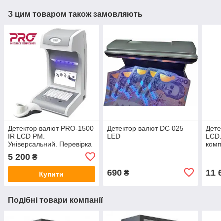
З цим товаром також замовляють
Детектор валют PRO-1500
Детектор валют DС 025
Дете
IR LCD PM.
LED
LCD.
Універсальний. Перевірка
ком
банкнот та цінних паперів
5 200
₴
690
11 
₴
Купити
Подібні товари компанії