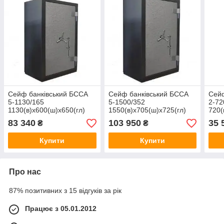
Сейф банківський БССА
Сейф банківський БССА
Сейф
5-1130/165
5-1500/352
2-72
1130(в)х600(ш)х650(гл)
1550(в)х705(ш)х725(гл)
720(
83 340
103 950
35 
₴
₴
Купити
Купити
Про нас
87% позитивних з 15 відгуків за рік
Працює з 05.01.2012