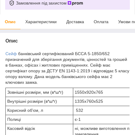
Замовлення під захистом
Опис
Характеристики
Доставка
Оплата
Умови п
Опис
Сейф
банківський сертифікований БССА 5-1850/652
призначений для зберігання документів, цінностей та грошей
в банках, офісах і житлових приміщеннях. Сейф має
сертифікат опору за ДСТУ ЕN 1143-1:2019 і відповідає 5 класу
опору взлому. Дана модель банківського сейфа має 2
ключових замка.
Зовнішні розміри, мм (в*ш*г)
1550х920х765
Внутрішні розміри (в*ш*г)
1335х760х525
Корисний об'єм, л
532
Полиці
є-1
Касовий відсік
ні, можливе виготовлення під
замовлення