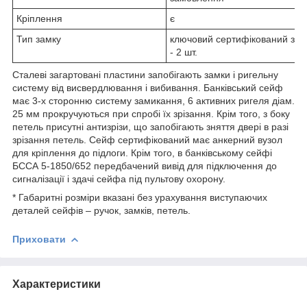
Кріплення
є
Тип замку
ключовий сертифікований зам
- 2 шт.
Сталеві загартовані пластини запобігають замки і ригельну
систему від висвердлювання і вибивання. Банківський сейф
має 3-х сторонню систему замикання, 6 активних ригеля діам.
25 мм прокручуються при спробі їх зрізання. Крім того, з боку
петель присутні антизрізи, що запобігають зняття двері в разі
зрізання петель. Сейф сертифікований має анкерний вузол
для кріплення до підлоги. Крім того, в банківському сейфі
БССА 5-1850/652 передбачений вивід для підключення до
сигналізації і здачі сейфа під пультову охорону.
* Габаритні розміри вказані без урахування виступаючих
деталей сейфів – ручок, замків, петель.
Приховати
Характеристики