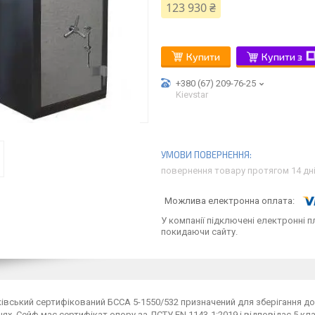
123 930 ₴
Купити
Купити з
+380 (67) 209-76-25
Kievstar
повернення товару протягом 14 дн
У компанії підключені електронні п
покидаючи сайту.
івський сертифікований БССА 5-1550/532 призначений для зберігання док
ях. Сейф має сертифікат опору за ДСТУ ЕN 1143-1:2019 і відповідає 5 