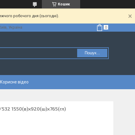
Кошик
ижчого робочого дня (сьогодні).
Київ, Україна
Пошук...
Корисне відео
/532 1550(в)х920(ш)х765(гл)