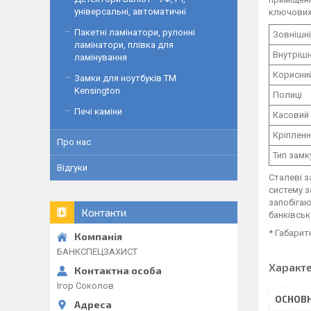
універсальні, автоматичні
ключових
Пакетні ламінатори, рулонні
Зовнішні
ламінатори, плівка для
Внутрішн
ламінування
Корисний
Замки для ноутбуків ТМ
Kensington
Полиці
Печі каміни
Касовий 
Кріплен
Про нас
Тип замк
Відгуки
Сталеві з
систему з
запобігаю
Контакти
банківськ
* Габарит
БАНКСПЕЦЗАХИСТ
Характ
Ігор Соколов
ОСНОВН