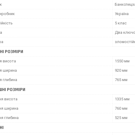
к
Банкспецз
виробник
Україна
ійкість
5 клас
ка
Два ключ
фа
зломостійк
НІ РОЗМІРИ
я висота
1550 мм
я ширина
920 мм
я глибина
765 мм
ШНІ РОЗМІРИ
ня висота
1335 мм
ня ширина
760 мм
ня глибина
525 мм
НІ