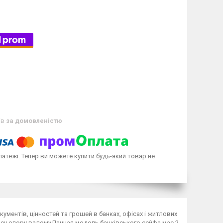
ів
за домовленістю
латежі. Тепер ви можете купити будь-який товар не
ументів, цінностей та грошей в банках, офісах і житлових
класу опору взломуДанная модель банківського сейфа має 2