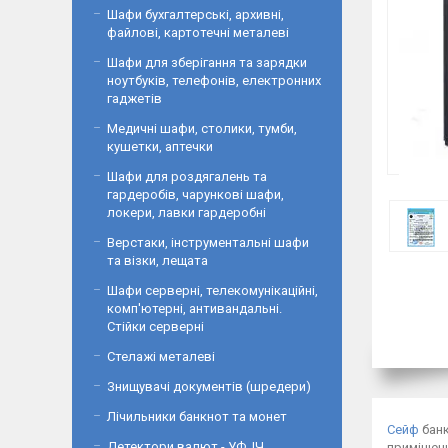
Шафи бухгалтерські, архивні,
файлові, картотечні металеві
Шафи для зберігання та зарядки
ноутбуків, телефонів, електронних
гаджетів
Медичні шафи, столики, тумби,
кушетки, аптечки
Шафи для роздягалень та
гардеробів, чарункові шафи,
локери, лавки гардеробні
Верстаки, інструментальні шафи
та візки, лещата
Шафи серверні, телекомунікаційні,
комп'ютерні, антивандальні.
Стійки серверні
Стелажі металеві
Знищувачі документів (шредери)
Лічильники банкнот та монет
Сейф
банк
Детектори валют - УФ, ІЧ,
приміщенн