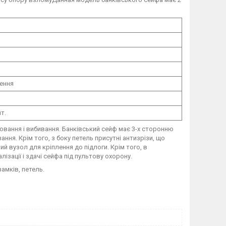
лення
т.
ювання і вибивання. Банківський сейф має 3-х сторонню
ання. Крім того, з боку петель присутні антизрізи, що
й вузол для кріплення до підлоги. Крім того, в
ізації і здачі сейфа під пультову охорону.
амків, петель.