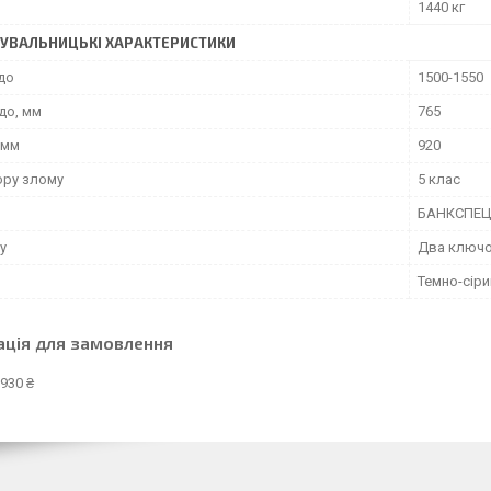
1440 кг
УВАЛЬНИЦЬКІ ХАРАКТЕРИСТИКИ
до
1500-1550
до, мм
765
 мм
920
ору злому
5 клас
БАНКСПЕЦ
у
Два ключо
Темно-сіри
ація для замовлення
930 ₴