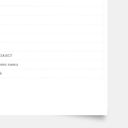
ЗАХІСТ
вих замка
й