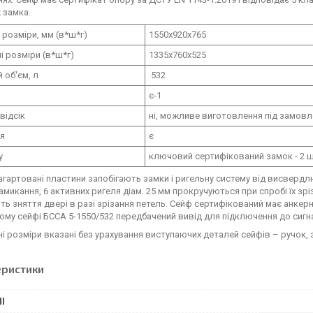
 замка.
 розміри, мм (в*ш*г)
1550х920х765
і розміри (в*ш*г)
1335х760х525
 об'єм, л
532
є-1
відсік
ні, можливе виготовлення під замов
ня
є
у
ключовий сертифікований замок - 2 ш
агартовані пластини запобігають замки і ригельну систему від висвердл
амикання, 6 активних ригеля діам. 25 мм прокручуються при спробі їх зріз
ть зняття двері в разі зрізання петель. Сейф сертифікований має анкерни
ому сейфі БССА 5-1550/532 передбачений вивід для підключення до сигнал
ні розміри вказані без урахування виступаючих деталей сейфів – ручок, з
еристики
І