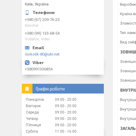
Київ, Україна
Виробни
Країна 
+380 (67) 209-76-25
Зламост
Kievstar
Тип зам
+380 (99) 133-68-54
Vodafon, Vider
Вид сей
ЗОВНІШ
isokolik-80@ukr.net
Зовнішн
+380991336854
Зовнішн
Зовнішн
Графік роботи
ВНУТРІ
Понеділок
09:00
20:00
Внутріш
Вівторок
09:00
20:00
Внутріш
Середа
09:00
20:00
Внутріш
Четвер
09:00
20:00
Пʼятниця
09:00
20:00
ЗАГАЛЬ
Субота
11:00
16:00