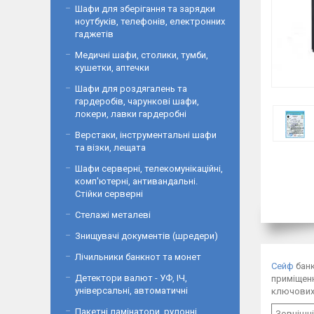
Шафи для зберігання та зарядки
ноутбуків, телефонів, електронних
гаджетів
Медичні шафи, столики, тумби,
кушетки, аптечки
Шафи для роздягалень та
гардеробів, чарункові шафи,
локери, лавки гардеробні
Верстаки, інструментальні шафи
та візки, лещата
Шафи серверні, телекомунікаційні,
комп'ютерні, антивандальні.
Стійки серверні
Стелажі металеві
Знищувачі документів (шредери)
Лічильники банкнот та монет
Сейф
банк
Детектори валют - УФ, ІЧ,
приміщенн
універсальні, автоматичні
ключових
Пакетні ламінатори, рулонні
Зовнішні