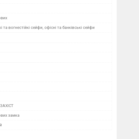
ових
і та вогнестійкі сейфи, офісні та банківські сейфи
ЗАХІСТ
вих замка
й