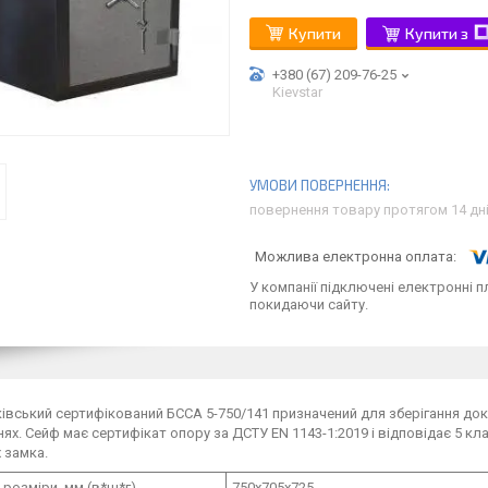
Купити
Купити з
+380 (67) 209-76-25
Kievstar
повернення товару протягом 14 дн
У компанії підключені електронні п
покидаючи сайту.
івський сертифікований БССА 5-750/141 призначений для зберігання доку
ях. Сейф має сертифікат опору за ДСТУ ЕN 1143-1:2019 і відповідає 5 к
 замка.
 розміри, мм (в*ш*г)
750х705х725