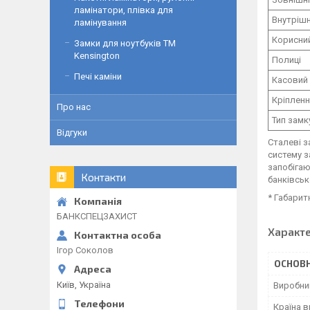
ламінатори, плівка для
Внутрішн
ламінування
Корисний
Замки для ноутбуків ТМ
Kensington
Полиці
Печі каміни
Касовий 
Кріплен
Про нас
Тип замк
Відгуки
Сталеві з
систему з
запобігаю
Контакти
банківськ
* Габарит
БАНКСПЕЦЗАХИСТ
Характ
Ігор Соколов
ОСНОВН
Київ, Україна
Виробни
Країна 