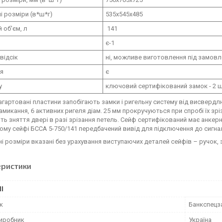
і розміри (в*ш*г)
535х545х485
 об'єм, л
141
є-1
відсік
ні, можливе виготовлення під замов
ня
є
у
ключовий сертифікований замок - 2 ш
агартовані пластини запобігають замки і ригельну систему від висвердл
амикання, 6 активних ригеля діам. 25 мм прокручуються при спробі їх зріз
ть зняття двері в разі зрізання петель. Сейф сертифікований має анкерни
ому сейфі БССА 5-750/141 передбачений вивід для підключення до сигналі
ні розміри вказані без урахування виступаючих деталей сейфів – ручок, з
еристики
І
к
Банкспецз
виробник
Україна