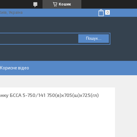
Кошик
Київ, Україна
Пошук...
Корисне відео
нку БССА 5-750/141 750(в)х705(ш)х725(гл)