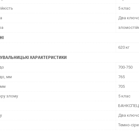
ійкість
5 клас
ка
Два ключ
фа
зломостійк
НІ
620 кг
УВАЛЬНИЦЬКІ ХАРАКТЕРИСТИКИ
до
700-750
до, мм
765
 мм
705
ору злому
5 клас
БАНКСПЕЦ
у
Два ключо
Темно-сіри