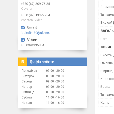
+380 (67) 209-76-25
Зламост
Kievstar
Тип зам
+380 (99) 133-68-54
Vodafon, Vider
Вид сей
ЗАГАЛЬ
isokolik-80@ukr.net
Вага
+380991336854
КОРИСТ
Висота, 
Графік роботи
Глибина 
Понеділок
09:00
20:00
ширина,
Вівторок
09:00
20:00
Клас оп
Середа
09:00
20:00
Бренд
Четвер
09:00
20:00
Пʼятниця
09:00
20:00
Тип замк
Субота
11:00
16:00
Колір
Неділя
11:00
16:00