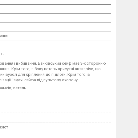
лення
т.
ювання і вибивання. Банківський сейф має 3-х сторонню
ання. Крім того, з боку петель присутні антизрізи, що
й вузол для кріплення до підлоги. Крім того, в
зації і здачі сейфа під пультову охорону.
амків, петель.
ахіст