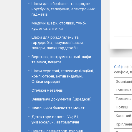
Шафи для зберігання та зарядки
ноутбуків, телефонів, електронних
гаджетів
Медичні шафи, столики, тумби,
кушетки, аптечки
Шафи для роздягалень та
гардеробів, чарункові шафи,
локери, лавки гардеробні
Верстаки, інструментальні шафи
та візки, лещата
Сейф
офіс
Шафи серверні, телекомунікаційні,
сейфом, в
комп'ютерні, антивандальні.
Стійки серверні
Зовнішні
Товщина
Стелажі металеві
Товщина 
Знищувачі документів (шредери)
Полиці
Лічильники банкнот та монет
Касовий 
Детектори валют - УФ, ІЧ,
універсальні, автоматичні
Кріплен
Пакетні ламінатори, рулонні