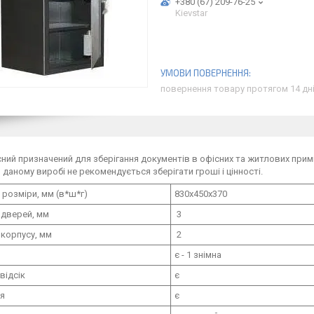
+380 (67) 209-76-25
Kievstar
повернення товару протягом 14 дн
ний призначений для зберігання документів в офісних та житлових прим
 даному виробі не рекомендується зберігати гроші і цінності.
 розміри, мм (в*ш*г)
830х450х370
 дверей, мм
3
корпусу, мм
2
є - 1 знімна
відсік
є
ня
є