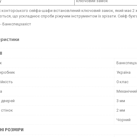
у
ключовий замок
 конторського сейфа-шафи встановлений ключовий замок, який має 2 хр
ться, що ускладнює спроби ріжучим інструментом їх зрізати. Сейф бух
- Банкспецзахіст
еристики
І
к
Банкспецз
виробник
Україна
ійкість
0 клас
ка
Механічни
 дверей
3 мм
 стінок
2 мм
Чорний
НІ РОЗМІРИ