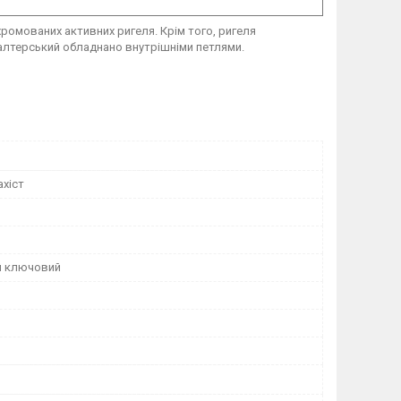
омованих активних ригеля. Крім того, ригеля
галтерський обладнано внутрішніми петлями.
ахіст
й ключовий