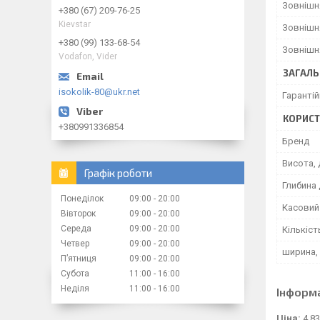
Зовнішн
+380 (67) 209-76-25
Kievstar
Зовнішн
+380 (99) 133-68-54
Зовнішн
Vodafon, Vider
ЗАГАЛЬ
isokolik-80@ukr.net
Гарантій
КОРИСТ
+380991336854
Бренд
Висота, 
Графік роботи
Глибина 
Понеділок
09:00
20:00
Касовий 
Вівторок
09:00
20:00
Середа
09:00
20:00
Кількіст
Четвер
09:00
20:00
ширина,
Пʼятниця
09:00
20:00
Субота
11:00
16:00
Неділя
11:00
16:00
Інформ
Ціна:
4 83