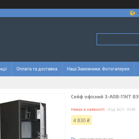
иції
Оплата та доставка
Наші Замовники. Фотогалерея
Сейф офісний З-А08-11КТ 83
Немає в наявності
Код:
БСЗ - 0045
4 830 ₴