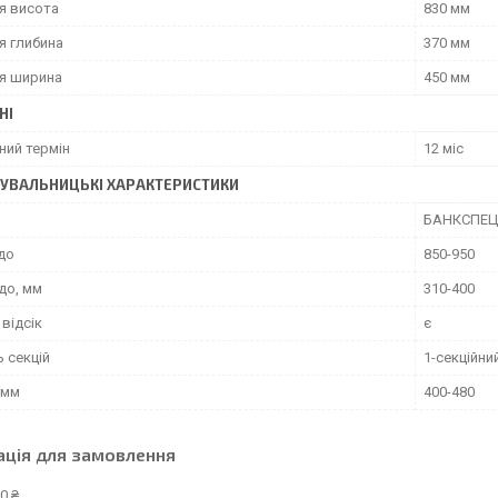
я висота
830 мм
я глибина
370 мм
я ширина
450 мм
НІ
ний термін
12 міс
УВАЛЬНИЦЬКІ ХАРАКТЕРИСТИКИ
БАНКСПЕЦ
до
850-950
до, мм
310-400
відсік
є
ь секцій
1-секційни
 мм
400-480
ація для замовлення
0 ₴