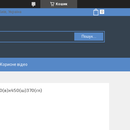
Кошик
Київ, Україна
Пошук...
Корисне відео
0(в)х450(ш)370(гл)