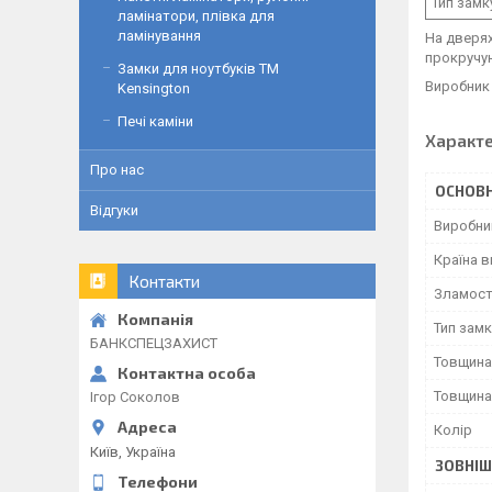
Тип замк
ламінатори, плівка для
ламінування
На дверях
прокручую
Замки для ноутбуків ТМ
Виробник 
Kensington
Печі каміни
Характ
Про нас
ОСНОВН
Відгуки
Виробни
Країна 
Контакти
Зламост
Тип зам
БАНКСПЕЦЗАХИСТ
Товщина
Товщина
Ігор Соколов
Колір
Київ, Україна
ЗОВНІШ