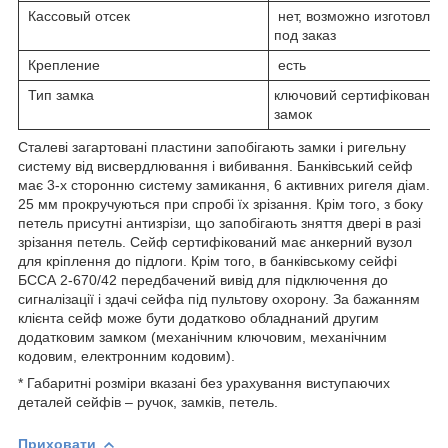
Кассовый отсек
нет, возможно изготовлен
под заказ
Крепление
есть
Тип замка
ключовий сертифікований
замок
Сталеві загартовані пластини запобігають замки і ригельну
систему від висвердлювання і вибивання. Банківський сейф
має 3-х сторонню систему замикання, 6 активних ригеля діам.
25 мм прокручуються при спробі їх зрізання. Крім того, з боку
петель присутні антизрізи, що запобігають зняття двері в разі
зрізання петель. Сейф сертифікований має анкерний вузол
для кріплення до підлоги. Крім того, в банківському сейфі
БССА 2-670/42 передбачений вивід для підключення до
сигналізації і здачі сейфа під пультову охорону. За бажанням
клієнта сейф може бути додатково обладнаний другим
додатковим замком (механічним ключовим, механічним
кодовим, електронним кодовим).
* Габаритні розміри вказані без урахування виступаючих
деталей сейфів – ручок, замків, петель.
Приховати