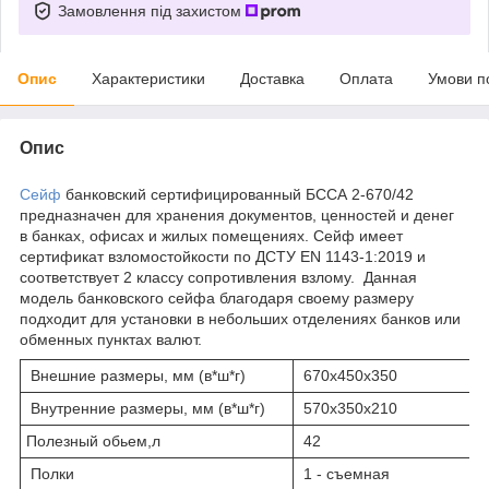
Замовлення під захистом
Опис
Характеристики
Доставка
Оплата
Умови п
Опис
Сейф
банковский сертифицированный БССА 2-670/42
предназначен для хранения документов, ценностей и денег
в банках, офисах и жилых помещениях. Сейф имеет
сертификат взломостойкости по ДСТУ ЕN 1143-1:2019 и
соответствует 2 классу сопротивления взлому. Данная
модель банковского сейфа благодаря своему размеру
подходит для установки в небольших отделениях банков или
обменных пунктах валют.
Внешние размеры, мм (в*ш*г)
670х450х350
Внутренние размеры, мм (в*ш*г)
570х350х210
Полезный обьем,л
42
Полки
1 - съемная