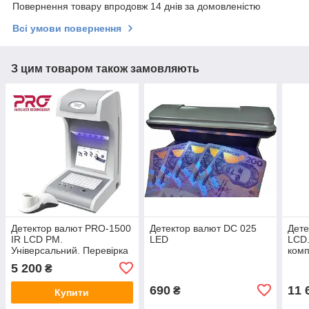
Повернення товару впродовж 14 днів за домовленістю
Всі умови повернення
З цим товаром також замовляють
Детектор валют PRO-1500
Детектор валют DС 025
Дете
IR LCD PM.
LED
LCD.
Універсальний. Перевірка
ком
банкнот та цінних паперів
5 200
₴
690
11 
₴
Купити