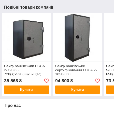
Подібні товари компанії
Сейф банківський БССА
Сейф банківський
Сейф
2-720/85
сертифікований БССА 2-
5-65
720(в)х520(ш)х520(гл)
1850/530
650(
1850(в)х750(ш)х620(гл)
35 568
94 800
73 
₴
₴
Купити
Купити
Про нас