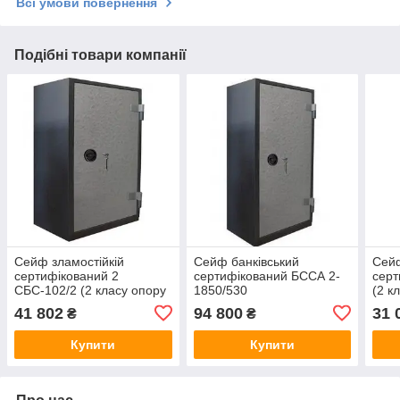
Всі умови повернення
Подібні товари компанії
Сейф зламостійкій
Сейф банківський
Сейф
сертифікований 2
сертифікований БССА 2-
серт
СБС-102/2 (2 класу опору
1850/530
(2 к
до злому)
1850(в)х750(ш)х620(гл)
620(
41 802
94 800
31 
₴
₴
1020(в)х660(ш)х620(гл)
Купити
Купити