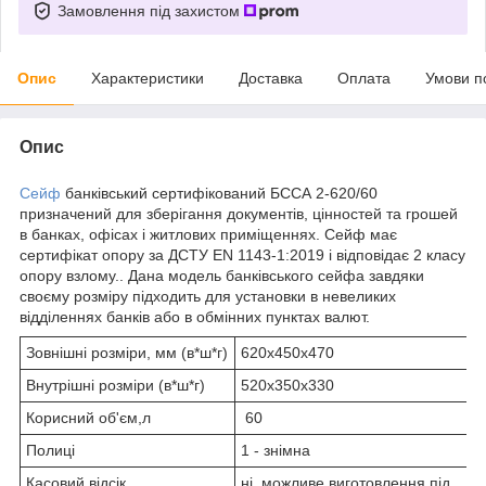
Замовлення під захистом
Опис
Характеристики
Доставка
Оплата
Умови п
Опис
Сейф
банківський сертифікований БССА 2-620/60
призначений для зберігання документів, цінностей та грошей
в банках, офісах і житлових приміщеннях. Сейф має
сертифікат опору за ДСТУ ЕN 1143-1:2019 і відповідає 2 класу
опору взлому.. Дана модель банківського сейфа завдяки
своєму розміру підходить для установки в невеликих
відділеннях банків або в обмінних пунктах валют.
Зовнішні розміри, мм (в*ш*г)
620х450х470
Внутрішні розміри (в*ш*г)
520х350х330
Корисний об'єм,л
60
Полиці
1 - знімна
Касовий відсік
ні, можливе виготовлення під