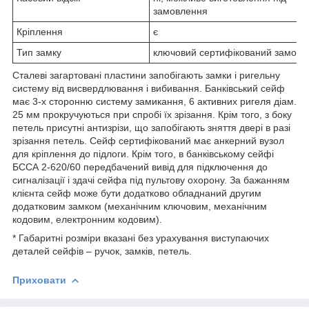
замовлення
Кріплення
є
Тип замку
ключовий сертифікований замок
Сталеві загартовані пластини запобігають замки і ригельну
систему від висвердлювання і вибивання. Банківський сейф
має 3-х сторонню систему замикання, 6 активних ригеля діам.
25 мм прокручуються при спробі їх зрізання. Крім того, з боку
петель присутні антизрізи, що запобігають зняття двері в разі
зрізання петель. Сейф сертифікований має анкерний вузол
для кріплення до підлоги. Крім того, в банківському сейфі
БССА 2-620/60 передбачений вивід для підключення до
сигналізації і здачі сейфа під пультову охорону. За бажанням
клієнта сейф може бути додатково обладнаний другим
додатковим замком (механічним ключовим, механічним
кодовим, електронним кодовим).
* Габаритні розміри вказані без урахування виступаючих
деталей сейфів – ручок, замків, петель.
Приховати