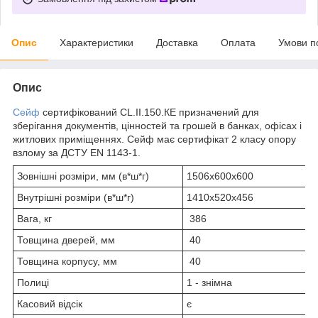
Опис
Характеристики
Доставка
Оплата
Умови п
Опис
Сейф
сертифікований CL.II.150.КЕ призначений для
зберігання документів, цінностей та грошей в банках, офісах і
житлових приміщеннях. Сейф має сертифікат 2 класу опору
взлому за ДСТУ EN 1143-1.
Зовнішні розміри, мм (в*ш*г)
1506х600х600
Внутрішні розміри (в*ш*г)
1410х520х456
Вага, кг
386
Товщина дверей, мм
40
Товщина корпусу, мм
40
Полиці
1 - знімна
Касовий відсік
є