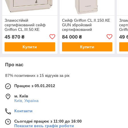
Зламостійкій
Сейф Griffon CL.II.150.КЕ
Злам
сертифікований сейф
GUN збройовий
серт
Griffon CL.III.50.КЕ
сертифікований
Griff
472(в)х460(ш)х440(гл). 3
1506(в)х600(ш)х600(гл)
582(
45 870
84 000
49 
₴
₴
клас захисту, 30 хв
клас
вогнестійкості. Замки -
вогн
Купити
Купити
Про нас
87% позитивних з 15 відгуків за рік
Працює з 05.01.2012
м. Київ
Київ, Україна
Контакти
Сьогодні працює з 11:00 до 16:00
Показати весь графік роботи