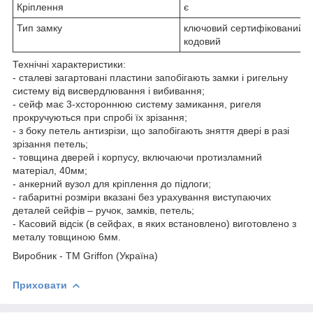
Кріплення
є
Тип замку
ключовий сертифікований з
кодовий
Технічні характеристики:
- сталеві загартовані пластини запобігають замки і ригельну
систему від висвердлювання і вибивання;
- сейф має 3-хстороннюю систему замикання, ригеля
прокручуються при спробі їх зрізання;
- з боку петель антизрізи, що запобігають зняття двері в разі
зрізання петель;
- товщина дверей і корпусу, включаючи протизламний
матеріал, 40мм;
- анкерний вузол для кріплення до підлоги;
- габаритні розміри вказані без урахування виступаючих
деталей сейфів – ручок, замків, петель;
- Касовий відсік (в сейфах, в яких встановлено) виготовлено з
металу товщиною 6мм.
Виробник - ТМ Griffon (Україна)
Приховати