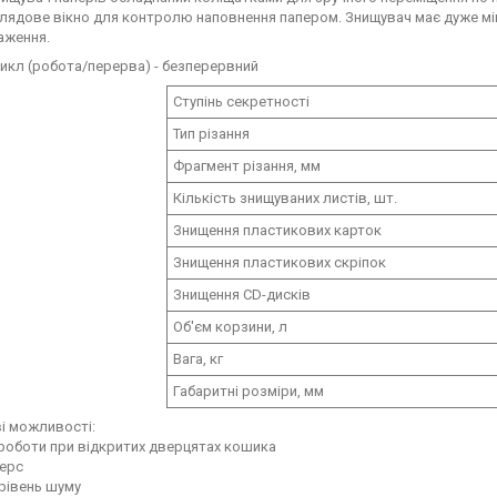
лядове вікно для контролю наповнення папером. Знищувач має дуже міцні
аження.
икл (робота/перерва) - безперервний
Ступінь секретності
Тип різання
Фрагмент різання, мм
Кількість знищуваних листів, шт.
Знищення пластикових карток
Знищення пластикових скріпок
Знищення CD-дисків
Об'єм корзини, л
Вага, кг
Габаритні розміри, мм
і можливості:
 роботи при відкритих дверцятах кошика
верс
 рівень шуму