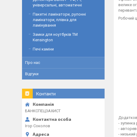
велике ог
універсальні, автоматичні
перевант
Пакетні ламінатори, рулонні
Робочий ц
ламінатори, плівка для
ламінування
Замки для ноутбуків ТМ
Kensington
Печі каміни
Про нас
Відгуки
Контакти
БАНКСПЕЦЗАХИСТ
Додатков
- зупинка
Ігор Соколов
- авторе
- низький