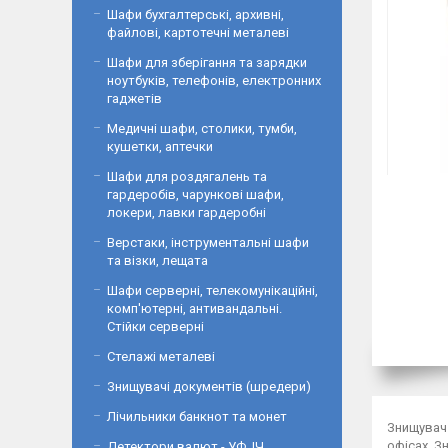
Шафи бухгалтерські, архивні,
файлові, картотечні металеві
Шафи для зберігання та зарядки
ноутбуків, телефонів, електронних
гаджетів
Медичні шафи, столики, тумби,
кушетки, аптечки
Шафи для роздягалень та
гардеробів, чарункові шафи,
локери, лавки гардеробні
Верстаки, інструментальні шафи
та візки, лещата
Шафи серверні, телекомунікаційні,
комп'ютерні, антивандальні.
Стійки серверні
Стелажі металеві
Знищувачі документів (шредери)
Лічильники банкнот та монет
Знищувач 
офісах. З
Детектори валют - УФ, ІЧ,