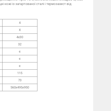
 ножі із загартованої сталі і термозахист від
4
Х
4х30
32
є
є
є
115
73
560х495х950