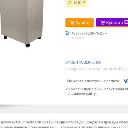
72 600 ₴
Купити
Купити з
+380 (67) 209-76-25
Kievstar
повернення товару протягом 14 дн
У компанії підключені електронні п
покидаючи сайту.
документів ShredMARK 32115-C відноситься до шредерам преміум класу
нищувач паперів обладнаний коліщатками для зручного переміщення по 