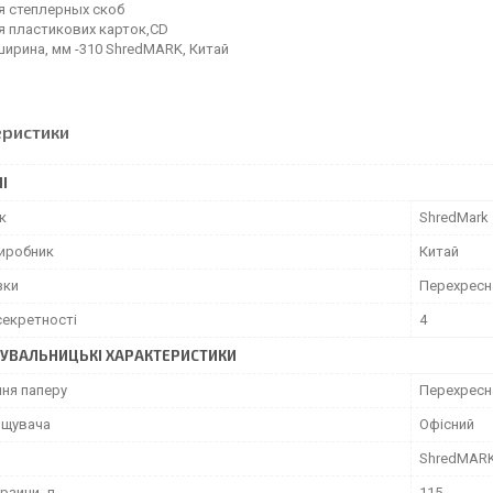
я степлерных скоб
я пластикових карток,CD
ширина, мм -310 ShredMARK, Китай
еристики
І
к
ShredMark
виробник
Китай
зки
Перехресн
секретності
4
УВАЛЬНИЦЬКІ ХАРАКТЕРИСТИКИ
ння паперу
Перехресн
ищувача
Офісний
ShredMAR
рзини, л
115