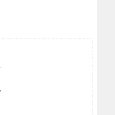
а
а
K