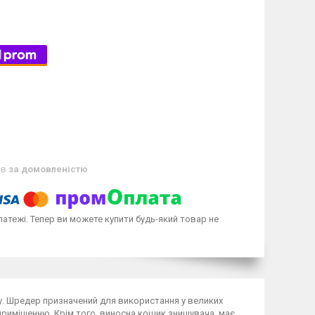
ів
за домовленістю
латежі. Тепер ви можете купити будь-який товар не
. Шредер призначений для використання у великих
приміщенню. Крім того, виносна кошик знищувача, має