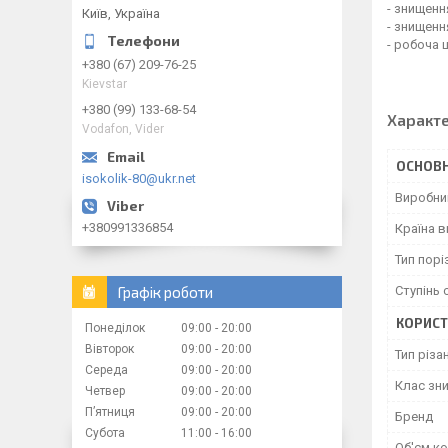
- знищенн
Київ, Україна
- знищенн
- робоча 
+380 (67) 209-76-25
Kievstar
+380 (99) 133-68-54
Характ
Vodafon, Vider
ОСНОВН
isokolik-80@ukr.net
Виробни
+380991336854
Країна 
Тип порі
Графік роботи
Ступінь 
КОРИСТ
Понеділок
09:00
20:00
Вівторок
09:00
20:00
Тип різа
Середа
09:00
20:00
Клас зн
Четвер
09:00
20:00
Пʼятниця
09:00
20:00
Бренд
Субота
11:00
16:00
Об'єм ко