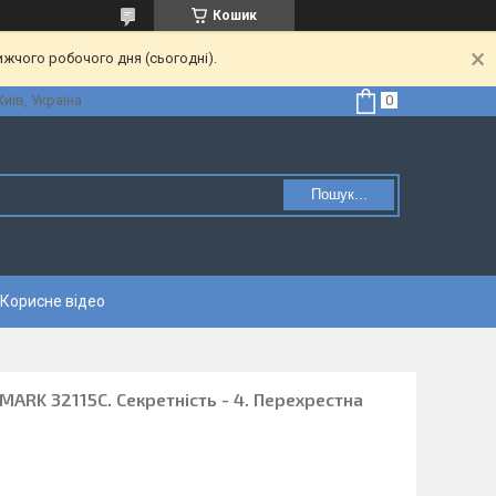
Кошик
ижчого робочого дня (сьогодні).
Київ, Україна
Пошук...
Корисне відео
ARK 32115C. Секретність - 4. Перехрестна