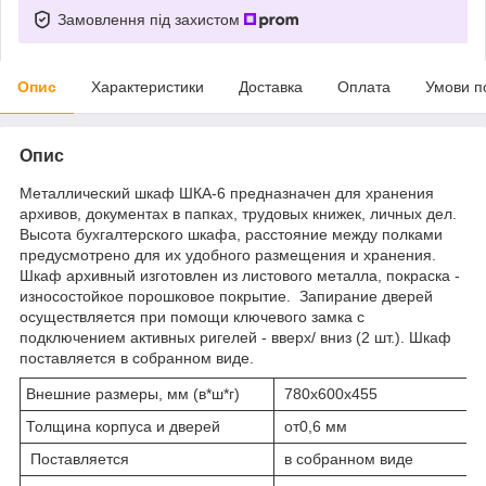
Замовлення під захистом
Опис
Характеристики
Доставка
Оплата
Умови п
Опис
Металлический шкаф ШКА-6 предназначен для хранения
архивов, документах в папках, трудовых книжек, личных дел.
Высота бухгалтерского шкафа, расстояние между полками
предусмотрено для их удобного размещения и хранения.
Шкаф архивный изготовлен из листового металла, покраска -
износостойкое порошковое покрытие. Запирание дверей
осуществляется при помощи ключевого замка с
подключением активных ригелей - вверх/ вниз (2 шт.). Шкаф
поставляется в собранном виде.
Внешние размеры, мм (в*ш*г)
780х600х455
Толщина корпуса и дверей
от0,6 мм
Поставляется
в собранном виде