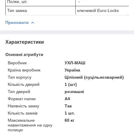
Полки, шт.
-
Тип замка
ключевой Euro-Locks
Приховати
Характеристики
Основні атрибути
Виробник
УХЛ-МАШ
Країна виробник
Україна
Тип корпусу
Цілісний (суцільнозварний)
Кількість дверей
1 (шт)
Тип дверей
розпашні
Формат папки
А4
Наявність замку
Так
Кількість замків
1 шт.
Максимальне
60 кг
навантаження на одну
полицю