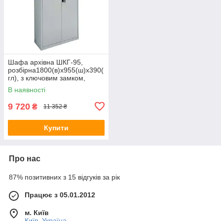
Шафа архівна ШКГ-95,
розбірна1800(в)х955(ш)х390(
гл), з ключовим замком,
бухгалтерська металева
В наявності
шафа, металева шафа для
документів
9 720
₴
11 352 ₴
Купити
Про нас
87% позитивних з 15 відгуків за рік
Працює з 05.01.2012
м. Київ
Київ, Україна