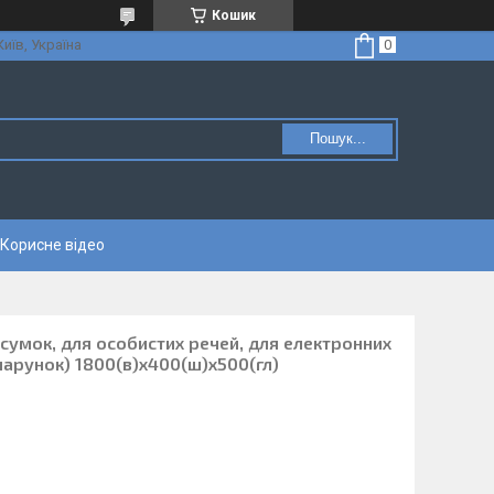
Кошик
Київ, Україна
Пошук...
Корисне відео
сумок, для особистих речей, для електронних
чарунок) 1800(в)х400(ш)х500(гл)