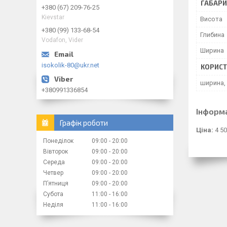
ГАБАРИ
+380 (67) 209-76-25
Kievstar
Висота
+380 (99) 133-68-54
Глибина
Vodafon, Vider
Ширина
isokolik-80@ukr.net
КОРИСТ
ширина,
+380991336854
Інформ
Графік роботи
Ціна:
4 50
Понеділок
09:00
20:00
Вівторок
09:00
20:00
Середа
09:00
20:00
Четвер
09:00
20:00
Пʼятниця
09:00
20:00
Субота
11:00
16:00
Неділя
11:00
16:00