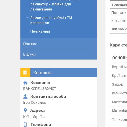
ламінатори, плівка для
Зовнішні
ламінування
Поставк
Замки для ноутбуків ТМ
Кількіст
Kensington
Тип замк
Печі каміни
Про нас
Характ
Відгуки
ОСНОВН
Виробни
Контакти
Країна 
Замок
БАНКСПЕЦЗАХИСТ
Кількіст
Матеріа
Ігор Соколов
Матеріа
Київ, Україна
Тип корп