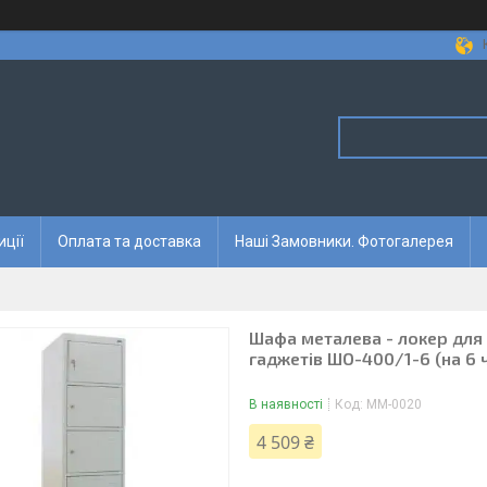
иції
Оплата та доставка
Наші Замовники. Фотогалерея
Шафа металева - локер для 
гаджетів ШО-400/1-6 (на 6 
В наявності
Код:
ММ-0020
4 509 ₴