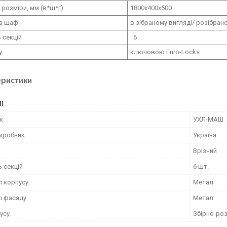
 розміри, мм (в*ш*г)
1800х400х500
а шаф
в зібраному вигляді/ розібран
ь секцій
6
у
ключовою Euro-Locks
еристики
І
к
УХЛ-МАШ
виробник
Україна
Врізний
ь секцій
6 шт.
л корпусу
Метал
л фасаду
Метал
усу
Збірно-роз