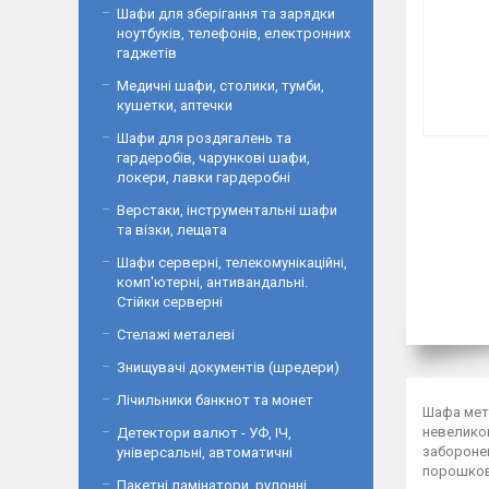
Шафи для зберігання та зарядки
ноутбуків, телефонів, електронних
гаджетів
Медичні шафи, столики, тумби,
кушетки, аптечки
Шафи для роздягалень та
гардеробів, чарункові шафи,
локери, лавки гардеробні
Верстаки, інструментальні шафи
та візки, лещата
Шафи серверні, телекомунікаційні,
комп'ютерні, антивандальні.
Стійки серверні
Стелажі металеві
Знищувачі документів (шредери)
Лічильники банкнот та монет
Шафа мета
невеликог
Детектори валют - УФ, ІЧ,
заборонен
універсальні, автоматичні
порошков
Пакетні ламінатори, рулонні