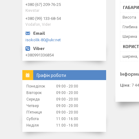
+380 (67) 209-76-25
ГАБАРИ
Kievstar
Висота
+380 (99) 133-68-54
Vodafon, Vider
Глибина
Ширина
isokolik-80@ukr.net
КОРИСТ
+380991336854
ширина,
Інформ
Графік роботи
Ціна:
7 44
Понеділок
09:00
20:00
Вівторок
09:00
20:00
Середа
09:00
20:00
Четвер
09:00
20:00
Пʼятниця
09:00
20:00
Субота
11:00
16:00
Неділя
11:00
16:00