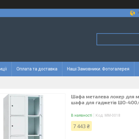
иції
Оплата та доставка
Наші Замовники. Фотогалерея
Шафа металева локер для ма
шафа для гаджетів ШО-400/2
В наявності
Код:
ММ-0018
7 443 ₴