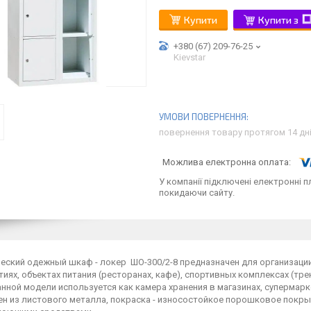
Купити
Купити з
+380 (67) 209-76-25
Kievstar
повернення товару протягом 14 дн
У компанії підключені електронні п
покидаючи сайту.
еский одежный шкаф - локер ШО-300/2-8 предназначен для организаци
иях, объектах питания (ресторанах, кафе), спортивных комплексах (тре
ной модели используется как камера хранения в магазинах, супермарке
ен из листового металла, покраска - износостойкое порошковое покры