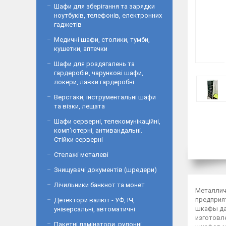
Шафи для зберігання та зарядки
ноутбуків, телефонів, електронних
гаджетів
Медичні шафи, столики, тумби,
кушетки, аптечки
Шафи для роздягалень та
гардеробів, чарункові шафи,
локери, лавки гардеробні
Верстаки, інструментальні шафи
та візки, лещата
Шафи серверні, телекомунікаційні,
комп'ютерні, антивандальні.
Стійки серверні
Стелажі металеві
Знищувачі документів (шредери)
Лічильники банкнот та монет
Металлич
предприят
Детектори валют - УФ, ІЧ,
шкафы дан
універсальні, автоматичні
изготовл
Пакетні ламінатори, рулонні