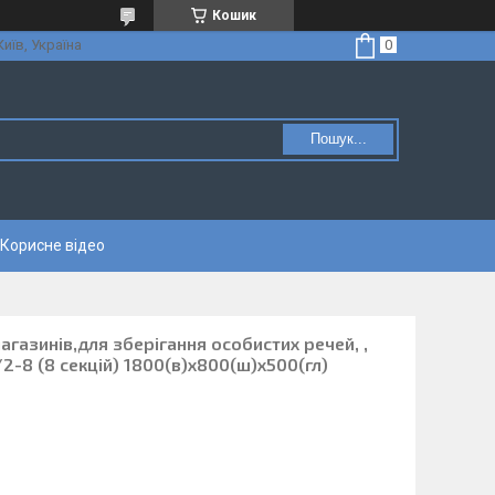
Кошик
Київ, Україна
Пошук...
Корисне відео
газинів,для зберігання особистих речей, ,
-8 (8 секцій) 1800(в)х800(ш)х500(гл)