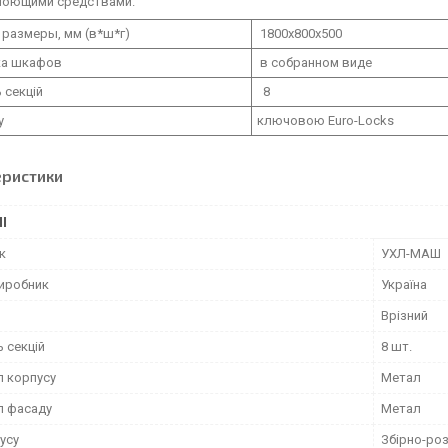
оющими средствами.
размеры, мм (в*ш*г)
1800х800х500
а шкафов
в собранном виде
ь секцій
8
у
ключовою Euro-Locks
еристики
І
к
УХЛ-МАШ
виробник
Україна
Врізний
ь секцій
8 шт.
л корпусу
Метал
л фасаду
Метал
усу
Збірно-роз