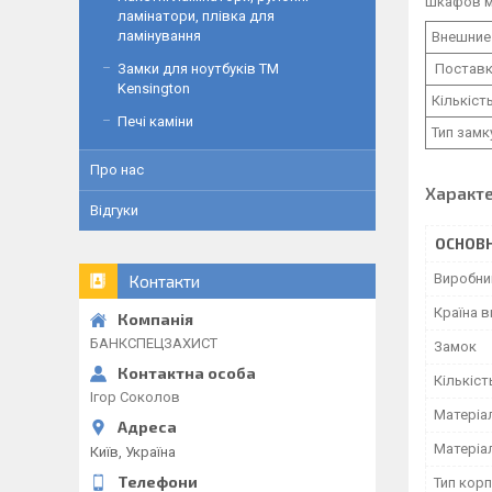
шкафов м
ламінатори, плівка для
ламінування
Внешние 
Поставк
Замки для ноутбуків ТМ
Kensington
Кількіст
Печі каміни
Тип замк
Про нас
Характ
Відгуки
ОСНОВН
Виробни
Контакти
Країна 
БАНКСПЕЦЗАХИСТ
Замок
Кількіст
Ігор Соколов
Матеріа
Матеріа
Київ, Україна
Тип корп