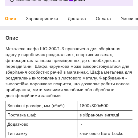
Опис
Характеристики
Доставка
Оплата
Умови п
Опис
Металева шафа ШО-300/1-3 призначена для зберігання
одягу у виробничих роздягальнях, спортивних залах,
фітнесцентах та інших приміщеннях, де є необхідність в
перевдяганні. Шафа чарункова може використовуватися для
зберігання особистих речей в магазинах. Шафа металева для
роздягалень виготовлена з листового металу. Фарбування -
зносостійке порошкове покриття, що дозволяє робити вологе
прибирання, мити миючими засобами або обробляти
дезінфекційними засобами.
Зовнішні розміри, мм (в*ш*г)
1800х300х500
Поставка шаф
в зібраному вигляді
Додатково
-
Тип замку
ключовою Euro-Locks