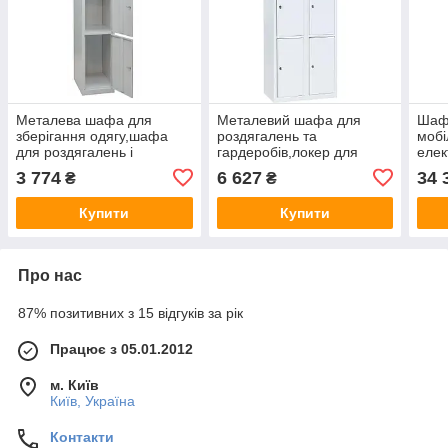
Металева шафа для
Металевий шафа для
Шаф
зберігання одягу,шафа
роздягалень та
мобі
для роздягалень і
гардеробів,локер для
елек
гардеробів,шафа для
магазинів,шафа для
коре
3 774
6 627
34 
₴
₴
речей ШО-400/1-3 (3
зберігання речей ШО
(186
секції)
300/2-6
Купити
Купити
1800(в)х400(ш)х500(гл)
1800(в)х600(ш)х500(гл) 6
Про нас
87% позитивних з 15 відгуків за рік
Працює з 05.01.2012
м. Київ
Київ, Україна
Контакти