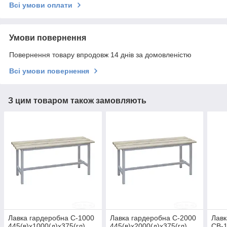
Всі умови оплати
Умови повернення
Повернення товару впродовж 14 днів за домовленістю
Всі умови повернення
З цим товаром також замовляють
Лавка гардеробна С-1000
Лавка гардеробна С-2000
Лавк
445(в)х1000(д)х375(гл)
445(в)х2000(д)х375(гл)
СВ-1