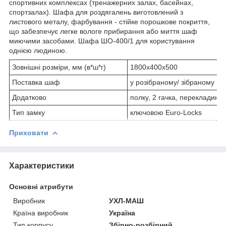
спортивних комплексах (тренажерних залах, басейнах,
спортзалах). Шафа для роздягалень виготовлений з
листового металу, фарбування - стійке порошкове покриття,
що забезпечує легке вологе прибирання або миття шаф
миючими засобами. Шафа ШО-400/1 для користування
однією людиною.
Зовнішні розміри, мм (в*ш*г)
1800х400х500
Поставка шаф
у розібраному/ зібраному ви
Додатково
полку, 2 гачка, перекладина 
Тип замку
ключовою Euro-Locks
Приховати
Характеристики
Основні атрибути
Виробник
УХЛ-МАШ
Країна виробник
Україна
Тип корпусу
Збірно-розбірний