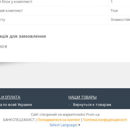
 блок у комплекті
1
ний комплект
True
сту
Зламостій
ація для замовлення
60 ₴
 И ОПЛАТА
НАШИ ТОВАРЫ
а по всей Украине
Вернуться к товарам
Сайт створений на маркетплейсі
Prom.ua
БАНКСПЕЦЗАХИСТ |
Поскаржитися на контент
|
Політика конфіденційності
Select Language
▼