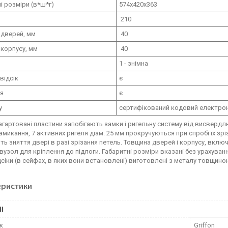
і розміри (в*ш*г)
574х420х363
210
 дверей, мм
40
корпусу, мм
40
1 - знімна
відсік
є
ня
є
у
сертифікований кодовий електрон
агартовані пластини запобігають замки і ригельну систему від висверд
амикання, 7 активних ригеля діам. 25 мм прокручуються при спробі їх зріз
ть зняття двері в разі зрізання петель. Товщина дверей і корпусу, вк
вузол для кріплення до підлоги. Габаритні розміри вказані без урахуван
дсіки (в сейфах, в яких вони встановлені) виготовлені з металу товщино
еристики
І
к
Griffon