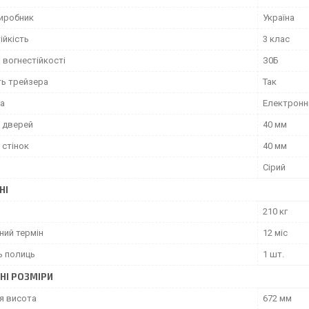
виробник
Україна
ійкість
3 клас
 вогнестійкості
З0Б
ть трейзера
Так
ка
Електронн
 дверей
40 мм
 стінок
40 мм
Сірий
НІ
210 кг
ний термін
12 міс
ь полиць
1 шт.
НІ РОЗМІРИ
я висота
672 мм