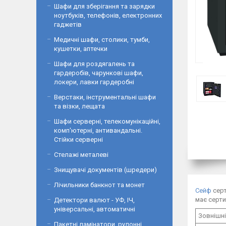
Шафи для зберігання та зарядки
ноутбуків, телефонів, електронних
гаджетів
Медичні шафи, столики, тумби,
кушетки, аптечки
Шафи для роздягалень та
гардеробів, чарункові шафи,
локери, лавки гардеробні
Верстаки, інструментальні шафи
та візки, лещата
Шафи серверні, телекомунікаційні,
комп'ютерні, антивандальні.
Стійки серверні
Стелажі металеві
Знищувачі документів (шредери)
Лічильники банкнот та монет
Сейф
серт
має серти
Детектори валют - УФ, ІЧ,
універсальні, автоматичні
Зовнішні
Пакетні ламінатори, рулонні