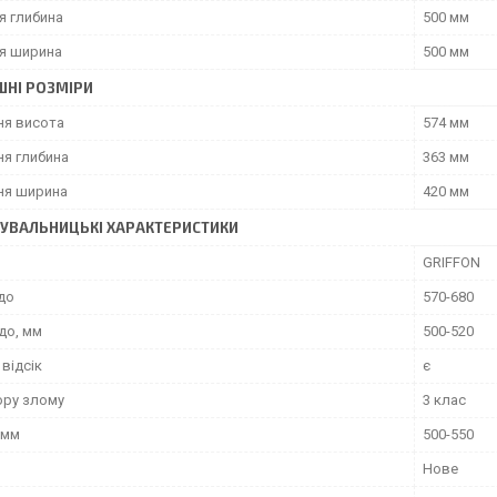
я глибина
500 мм
я ширина
500 мм
ШНІ РОЗМІРИ
ня висота
574 мм
ня глибина
363 мм
ня ширина
420 мм
УВАЛЬНИЦЬКІ ХАРАКТЕРИСТИКИ
GRIFFON
до
570-680
до, мм
500-520
відсік
є
ору злому
3 клас
 мм
500-550
Нове