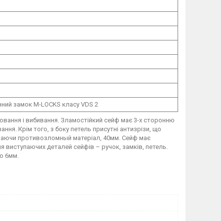
ний замок M-LOCKS класу VDS 2
лювання і вибивання. Зламостійкий сейф має 3-х сторонню
ання. Крім того, з боку петель присутні антизрізи, що
лючаючи противозломный матеріал, 40мм. Сейф має
ня виступаючих деталей сейфів – ручок, замків, петель.
ю 6мм.