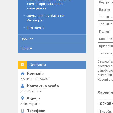
Внутрішн
ламінатори, плівка для
ламінування
Вага, кг
Замки для ноутбуків ТМ
Товщина
Kensington
Товщина 
Печі каміни
Полиці
Касовий 
Про нас
Кріплен
Відгуки
Тип замк
Сталеві з
Контакти
систему з
запобігаю
анкерний 
БАНКСПЕЦЗАХИСТ
Касові ві
Ігор Соколов
Характ
ОСНОВН
Київ, Україна
Виробни