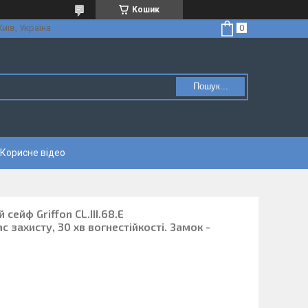
Кошик
Київ, Україна
Пошук...
Корисне відео
сейф Griffon CL.III.68.Е
с захисту, 30 хв вогнестійкості. Замок -