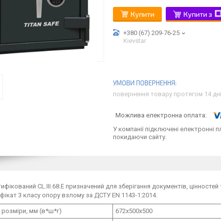
Купити
Купити з
+380 (67) 209-76-25
Kievstar
повернення товару протягом 14 дн
У компанії підключені електронні п
покидаючи сайту.
ифікований CL.III.68.Е призначений для зберігання документів, цінностей
фікат 3 класу опору взлому за ДСТУ EN 1143-1:2014.
 розміри, мм (в*ш*г)
672х500х500