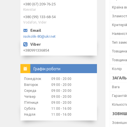
+380 (67) 209-76-25
Країна 
Kievstar
Зламост
+380 (99) 133-68-54
Vodafon, Vider
Критерій
Наявніс
isokolik-80@ukr.net
Тип зам
+380991336854
Товщина
Товщина
Графік роботи
Колір
ЗАГАЛЬ
Понеділок
09:00
20:00
Вівторок
09:00
20:00
Вага
Середа
09:00
20:00
Гарантій
Четвер
09:00
20:00
Пʼятниця
09:00
20:00
Кількіст
Субота
11:00
16:00
ЗОВНІШ
Неділя
11:00
16:00
Зовнішн