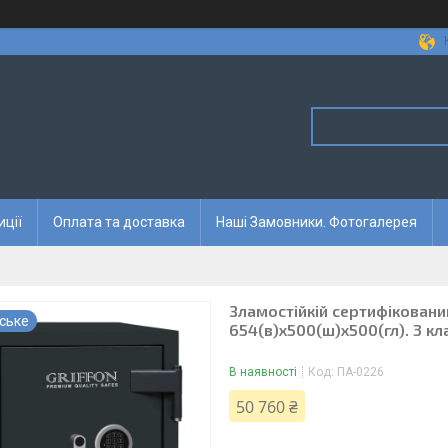
иції
Оплата та доставка
Наші Замовники. Фотогалерея
Зламостійкій сертифікований 
ське
654(в)х500(ш)х500(гл). 3 кла
В наявності
Код:
ПА-0226
50 760 ₴