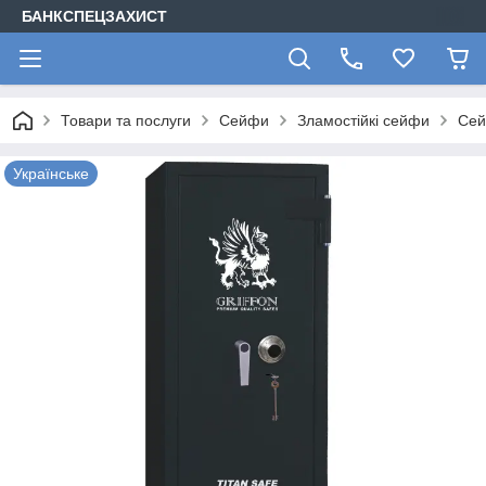
БАНКСПЕЦЗАХИСТ
Товари та послуги
Сейфи
Зламостійкі сейфи
Сей
Українське