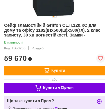
Сейф зламостійкій Griffon CL.II.120.КС для
дому та офісу 1182(в)х500(ш)х500(гл). 2 клас
захисту, 30 хв вогнестійкості. Замки -
В наявності
Код: ПА-0206
Роздріб
59 670
₴
Купити
або
Купити з
Що таке купити з Пром?
Замовлення під захистом