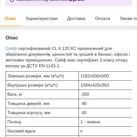
Опис
Характеристики
Доставка
Оплата
Умови п
Опис
Сейф
сертифікований CL.II.120.КС призначений для
зберігання документів, цінностей та грошей в банках, офісах і
житлових приміщеннях. Сейф має сертифікат 2 класу опору
взлому за ДСТУ EN 1143-1.
Зовнішні розміри, мм (в*ш*г)
1182х500х500
Внутрішні розміри (в*ш*г)
1084х420х363
Вага, кг
260
Товщина дверей, мм
40
Товщина корпусу, мм
40
Полиці
1 - знімна
Касовий відсік
є