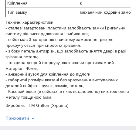
Кріплення
є
Тип замку
механічний кодовий замок 
Технічні характеристики:
- сталеві загартовані пластини запобігають замки і ригельну
систему від висвердлювання і вибивання;
- сейф має 3-хстороннюю систему замикання, ригеля
прокручуються при спробі їх зрізання;
- з боку петель антизрізи, що запобігають зняття двері в разі
зрізання петель;
- товщина дверей і корпусу, включаючи протизламний
матеріал, 40мм;
- анкерний вузол для кріплення до підлоги;
- габаритні розміри вказані без урахування виступаючих
деталей сейфів – ручок, замків, петель;
- Касовий відсік (в сейфах, в яких встановлено) виготовлено з
металу товщиною 6мм.
Виробник - ТМ Griffon (Україна)
Приховати