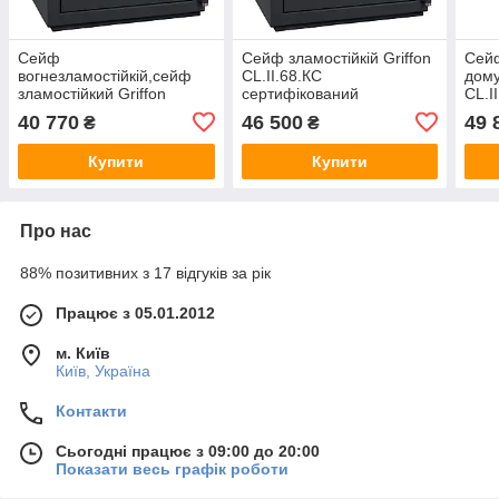
Сейф
Сейф зламостійкій Griffon
Сейф
вогнезламостійкій,сейф
CL.II.68.КС
дому
зламостійкий Griffon
сертифікований
CL.I
CL.II.60.КС
654(в)х500(ш)х500(гл). 2
904(
40 770
46 500
49 
₴
₴
582(в)х500(ш)х500(гл). 2
клас опору до злому, 30 хв
клас
клас, 30 хв вогнестійкості
вогнестійкості. Замки -
вогн
Купити
Купити
Про нас
88% позитивних з 17 відгуків за рік
Працює з 05.01.2012
м. Київ
Київ, Україна
Контакти
Сьогодні працює з 09:00 до 20:00
Показати весь графік роботи