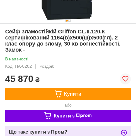
Сейф зламостійкій Griffon CL.II.120.К
сертифікований 1164(в)х500(ш)х500(гл). 2
клас опору до злому, 30 хв вогнестійкості.
Замок -
В наявності
Код: ПА-0202
Роздріб
45 870
₴
Купити
або
Купити з
Що таке купити з Пром?