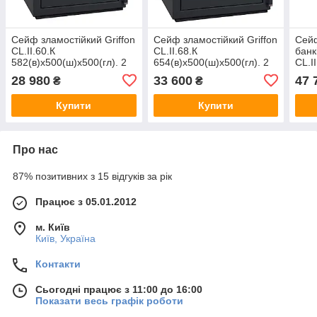
Сейф зламостійкий Griffon
Сейф зламостійкий Griffon
Сейф
CL.II.60.К
CL.II.68.К
банк
582(в)х500(ш)х500(гл). 2
654(в)х500(ш)х500(гл). 2
CL.I
клас опору до злому, 30 хв
клас опору до злому, 30 хв
654(
28 980
33 600
47 
₴
₴
вогнетривкості. Замок -
вогнестійкості. Замок -
клас
ключовий
ключовий
вогн
Купити
Купити
Про нас
87% позитивних з 15 відгуків за рік
Працює з 05.01.2012
м. Київ
Київ, Україна
Контакти
Сьогодні працює з 11:00 до 16:00
Показати весь графік роботи