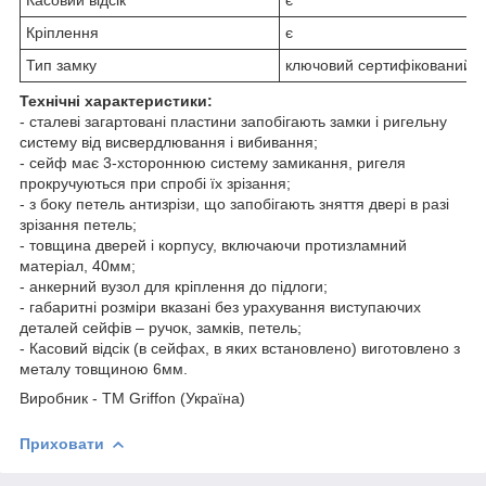
Кріплення
є
Тип замку
ключовий сертифікований 
Технічні характеристики:
- сталеві загартовані пластини запобігають замки і ригельну
систему від висвердлювання і вибивання;
- сейф має 3-хстороннюю систему замикання, ригеля
прокручуються при спробі їх зрізання;
- з боку петель антизрізи, що запобігають зняття двері в разі
зрізання петель;
- товщина дверей і корпусу, включаючи протизламний
матеріал, 40мм;
- анкерний вузол для кріплення до підлоги;
- габаритні розміри вказані без урахування виступаючих
деталей сейфів – ручок, замків, петель;
- Касовий відсік (в сейфах, в яких встановлено) виготовлено з
металу товщиною 6мм.
Виробник - ТМ Griffon (Україна)
Приховати