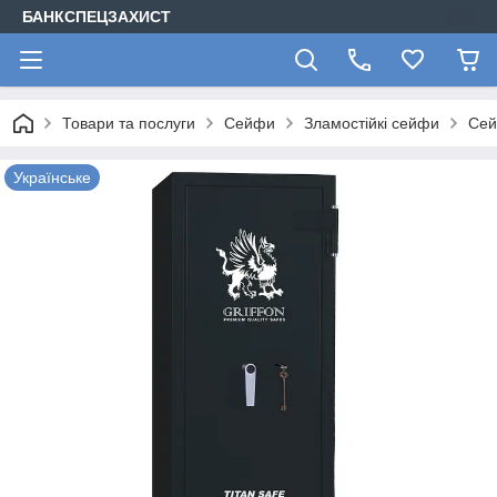
БАНКСПЕЦЗАХИСТ
Товари та послуги
Сейфи
Зламостійкі сейфи
Сей
Українське