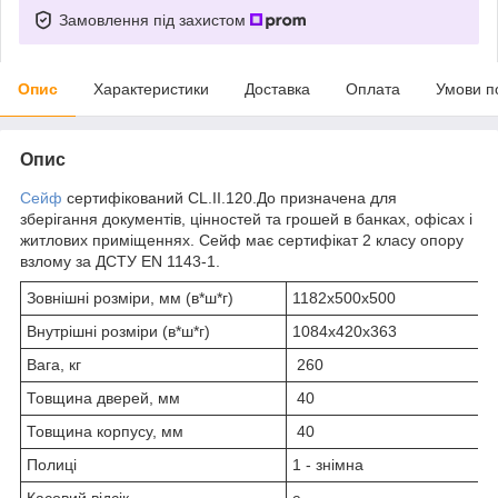
Замовлення під захистом
Опис
Характеристики
Доставка
Оплата
Умови п
Опис
Сейф
сертифікований CL.II.120.До призначена для
зберігання документів, цінностей та грошей в банках, офісах і
житлових приміщеннях. Сейф має сертифікат 2 класу опору
взлому за ДСТУ EN 1143-1.
Зовнішні розміри, мм (в*ш*г)
1182х500х500
Внутрішні розміри (в*ш*г)
1084х420х363
Вага, кг
260
Товщина дверей, мм
40
Товщина корпусу, мм
40
Полиці
1 - знімна
Касовий відсік
є